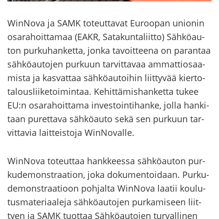
WinNova ja SAMK to­teut­ta­vat Eu­roo­pan unio­nin
osa­ra­hoit­ta­maa (EAKR, Sa­ta­kun­ta­liit­to) Säh­kö­au­
ton pur­ku­han­ket­ta, jonka ta­voit­tee­na on pa­ran­taa
säh­kö­au­to­jen pur­kuun tar­vit­ta­vaa am­mat­tio­saa­
mis­ta ja kas­vat­taa säh­kö­au­toi­hin liit­ty­vää kier­to­
ta­lous­lii­ke­toi­min­taa. Ke­hit­tä­mis­han­ket­ta tukee
EU:n osa­ra­hoit­ta­ma in­ves­toin­ti­han­ke, jolla han­ki­
taan pu­ret­ta­va säh­kö­au­to sekä sen pur­kuun tar­
vit­ta­via lait­teis­to­ja WinNovalle.
WinNova to­teut­taa hank­kees­sa säh­kö­au­ton pur­
ku­de­mon­straa­tion, joka do­ku­men­toi­daan. Pur­ku­
de­mon­straa­tioon poh­jal­ta WinNova laa­tii kou­lu­
tus­ma­te­ri­aa­le­ja säh­kö­au­to­jen pur­ka­mi­seen liit­
tyen ja SAMK tuot­taa Säh­kö­au­to­jen tur­val­li­nen