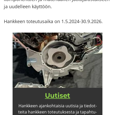
ja uu­del­leen käyt­töön.
Hank­keen to­teu­tusai­ka on 1.5.2024-30.9.2026.
Uu­ti­set
Hank­keen ajan­koh­tai­sia uu­ti­sia ja tie­dot­
tei­ta hank­keen to­teu­tuk­ses­ta ja ta­pah­tu­