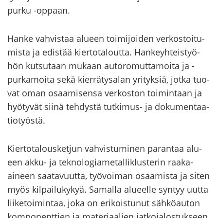
purku -​oppaan.
Hanke vah­vis­taa alu­een toi­mi­joi­den ver­kos­toi­tu­
mis­ta ja edis­tää kier­to­ta­lout­ta. Han­keyh­teis­työ­
hön kut­su­taan mu­kaan au­to­ro­mut­ta­moi­ta ja -​
purkamoita sekä kier­rä­ty­sa­lan yri­tyk­siä, jotka tuo­
vat oman osaa­mi­sen­sa ver­kos­ton toi­min­taan ja
hyö­ty­vät siinä teh­dys­tä tutkimus-​ ja do­ku­men­taa­
tio­työs­tä.
Kier­to­ta­lous­ket­jun vah­vis­tu­mi­nen pa­ran­taa alu­
een akku- ja tek­no­lo­gia­me­tal­liklus­te­rin raaka-​
aineen saa­ta­vuut­ta, työ­voi­man osaa­mis­ta ja siten
myös kil­pai­lu­ky­kyä. Sa­mal­la alu­eel­le syn­tyy uutta
lii­ke­toi­min­taa, joka on eri­kois­tu­nut säh­kö­au­ton
kom­po­nent­tien ja ma­te­ri­aa­lien jat­ko­ja­los­tuk­seen