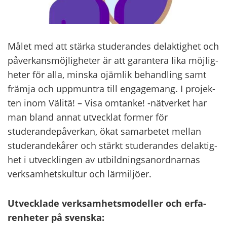
Målet med att stär­ka stu­de­ran­des de­lak­tig­het och
påverkansmöjligheter är att ga­ran­te­ra lika möj­lig­
he­ter för alla, mins­ka ojäm­lik be­hand­ling samt
främ­ja och upp­munt­ra till en­ga­ge­mang. I pro­jek­
ten inom Vä­li­tä! – Visa om­tan­ke! -​nätverket har
man bland annat ut­vecklat for­mer för
studerandepåverkan, ökat sa­mar­be­tet mel­lan
studerandekårer och stärkt stu­de­ran­des de­lak­tig­
het i ut­vecklin­gen av ut­bild­ning­sa­nord­nar­nas
verk­sam­hets­kul­tur och lär­mil­jö­er.
Ut­veckla­de verk­sam­hets­mo­del­ler och er­fa­
ren­he­ter på svens­ka: