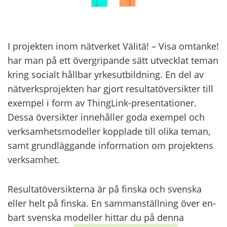
I pro­jek­ten inom nät­ver­ket Vä­li­tä! – Visa om­tan­ke!
har man på ett övergri­pan­de sätt ut­vecklat teman
kring socialt hållbar yr­ke­sut­bild­ning. En del av
nät­verks­pro­jek­ten har gjort re­sul­ta­tö­ver­sik­ter till
exempel i form av ThingLink-​presentationer.
Dessa över­sik­ter innehåller goda exempel och
verk­sam­hets­mo­del­ler koppla­de till olika teman,
samt grund­läg­gan­de in­for­ma­tion om pro­jek­tens
verk­sam­het.
Re­sul­ta­tö­ver­sik­ter­na är på fins­ka och svens­ka
eller helt på fins­ka. En sam­mans­täll­ning över en­
bart svens­ka mo­del­ler hit­tar du på denna