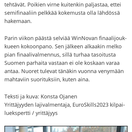
teh­tä­vät. Poi­kien virne kui­ten­kin pal­jas­taa, ettei
se­mi­fi­naa­liin pelk­kää ko­ke­mus­ta olla läh­dös­sä
ha­ke­maan.
Parin vii­kon pääs­tä sel­vi­ää WinNovan fi­naa­li­jouk­
ku­een ko­koon­pa­no. Sen jäl­keen al­kaa­kin melko
pian fi­naa­li­val­men­nus, sillä tur­haa ta­soi­tus­ta
Suo­men par­hai­ta vas­taan ei ole kos­kaan varaa
antaa. Nuo­ret tu­le­vat tä­nä­kin vuon­na ve­ny­mään
mah­ta­viin suo­ri­tuk­siin, kuten aina.
Teks­ti ja kuva: Kons­ta Oja­nen
Yrit­tä­jyy­den la­ji­val­men­ta­ja, Eu­roS­kills2023 kil­pai­
lueks­pert­ti / yrit­tä­jyys