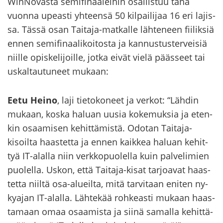
WinNovasta se­mi­fi­naa­lei­hin osal­lis­tuu tänä
vuon­na upeas­ti yh­teen­sä 50 kil­pai­li­jaa 16 eri la­jis­
sa. Tässä osan Taitaja-​matkalle läh­te­neen fii­lik­siä
ennen se­mi­fi­naa­li­koi­tos­ta ja kan­nus­tus­ter­vei­siä
niil­le opis­ke­li­joil­le, jotka eivät vielä pääs­seet tai
us­kal­tau­tu­neet mu­kaan:
Eetu Heino
, laji tie­to­ko­neet ja ver­kot: “Läh­din
mu­kaan, koska ha­luan uusia ko­ke­muk­sia ja eten­
kin osaa­mi­sen ke­hit­tä­mis­tä. Odo­tan Taitaja-​
kisoilta haas­tet­ta ja ennen kaik­kea ha­luan ke­hit­
tyä IT-​alalla niin verk­ko­puo­lel­la kuin pal­ve­li­mien
puo­lel­la. Uskon, että Taitaja-​kisat tar­joa­vat haas­
tet­ta niil­tä osa-​alueilta, mitä tar­vi­taan eni­ten ny­
ky­ajan IT-​alalla. Läh­te­kää roh­keas­ti mu­kaan haas­
ta­maan omaa osaa­mis­ta ja siinä sa­mal­la ke­hit­tä­