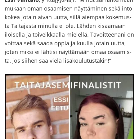
mu­kaan oman osaa­mi­sen näyt­tä­mi­nen sekä into
kokea jo­tain aivan uutta, sillä ai­em­paa ko­ke­mus­
ta Tai­ta­jas­ta mi­nul­la ei ole. Läh­den ki­saa­maan
iloi­sel­la ja toi­veik­kaal­la mie­lel­lä. Ta­voit­tee­na­ni on
voit­taa sekä saada oppia ja kuul­la jo­tain uutta,
joten miksi ei läh­ti­si näyt­tä­mään omaa osaa­mis­
ta, jos sii­hen saa vielä li­sä­kou­lu­tus­ta­kin!”