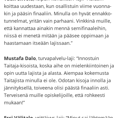
koit­taa uu­des­taan, kun osal­lis­tuin viime vuon­na­
kin ja pää­sin fi­naa­liin. Mi­nul­la on hyvät en­nak­ko­
tun­nel­mat, yri­tän vain par­haa­ni. Vink­ki­nä muil­le,
että kan­nat­taa ai­na­kin mennä se­mi­fi­naa­lei­hin,
niis­sä ei me­ne­tä mi­tään ja pää­see op­pi­maan ja
haas­ta­maan it­se­ään la­jis­saan.”
Mus­ta­fa Dalo
, turvapalvelu-​laji: “In­nos­tuin
Taitaja-​kisoista, koska aihe on mie­len­kiin­toi­nen ja
opin uutta la­jis­ta ja alas­ta. Ai­em­paa ko­ke­mus­ta
Tai­ta­jis­ta mi­nul­la ei ole. Odo­tan ki­so­ja in­nol­la ja
jän­ni­tyk­sel­lä, toi­vee­na olisi pääs­tä fi­naa­liin asti.
Ter­vei­se­nä muil­le opis­ke­li­joil­le, että roh­kees­ti
mu­kaan!”
Essi Vä­li­ta­lo
, yrittäjyys-​laji:
“Minut sai läh­te­mään