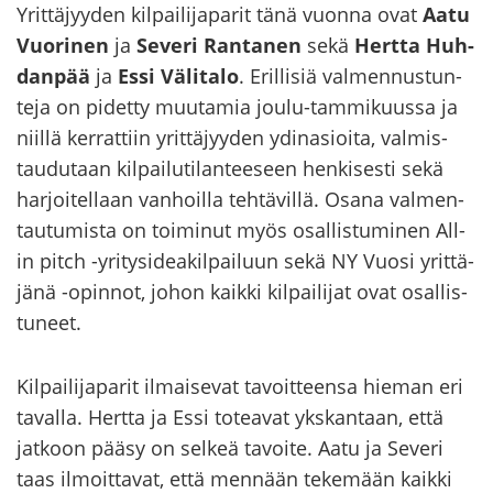
Yrit­tä­jyy­den kil­pai­li­ja­pa­rit tänä vuon­na ovat
Aatu
Vuo­ri­nen
ja
Se­ve­ri Ran­ta­nen
sekä
Hert­ta Huh­
dan­pää
ja
Essi Vä­li­ta­lo
. Eril­li­siä val­men­nus­tun­
te­ja on pi­det­ty muu­ta­mia joulu-​tammikuussa ja
niil­lä ker­rat­tiin yrit­tä­jyy­den ydin­asioi­ta, val­mis­
tau­du­taan kil­pai­lu­ti­lan­tee­seen hen­ki­ses­ti sekä
har­joi­tel­laan van­hoil­la teh­tä­vil­lä. Osana val­men­
tau­tu­mis­ta on toi­mi­nut myös osal­lis­tu­mi­nen All-​
in pitch -​yritysideakilpailuun sekä NY Vuosi yrit­tä­
jä­nä -​opinnot, johon kaik­ki kil­pai­li­jat ovat osal­lis­
tu­neet.
Kil­pai­li­ja­pa­rit il­mai­se­vat ta­voit­teen­sa hie­man eri
ta­val­la. Hert­ta ja Essi to­tea­vat yks­kan­taan, että
jat­koon pääsy on sel­keä ta­voi­te. Aatu ja Se­ve­ri
taas il­moit­ta­vat, että men­nään te­ke­mään kaik­ki