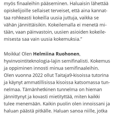
myös fi­naa­lei­hin pää­se­mi­nen. Ha­luai­sin lä­het­tää
opis­ke­li­joil­le sel­lai­set ter­vei­set, että aina kan­nat­
taa roh­keas­ti ko­keil­la uusia jut­tu­ja, vaik­ka se
vähän jän­nit­täi­si­kin. Ko­kei­le­mal­la ei me­ne­tä mi­
tään, vaan päin­vas­toin, uusien asioi­den ko­kei­le­
mi­ses­ta saa vain uusia ko­ke­muk­sia.”
Moik­ka! Olen
Hel­mii­na Ruo­ho­nen
,
hyvinvointiteknologia-​lajin se­mi­fi­na­lis­ti. Ko­ke­mus
ja op­pi­mi­nen in­nos­ti minua se­mi­fi­naa­lei­hin.
Olen vuon­na 2022 ollut Tai­ta­ja9-​kisoissa tu­to­ri­na
ja käy­nyt am­ma­til­li­sis­sa ki­sois­sa kat­so­mas­sa tun­
nel­maa. Tä­män­het­ki­nen tun­nel­ma on hie­man
jän­nit­ty­nyt ja ko­vas­ti mie­ti­tyt­tää, miten kaik­ki
tulee me­ne­mään. Kai­kin puo­lin olen in­nois­sa­ni ja
ha­luan pääs­tä pit­käl­le. Ha­luan sanoa niil­le, jotka