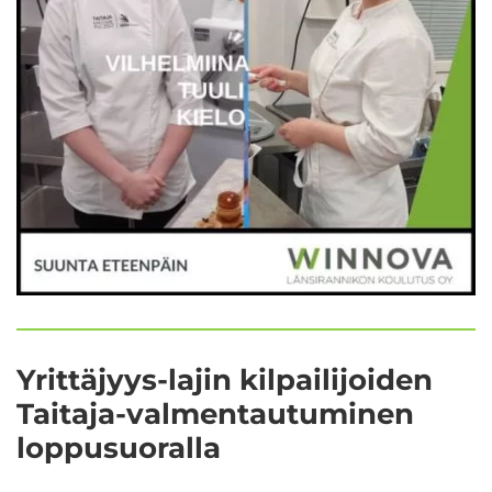
Yrittäjyys-​lajin kil­pai­li­joi­den
Taitaja-​valmentautuminen
lop­pusuo­ral­la