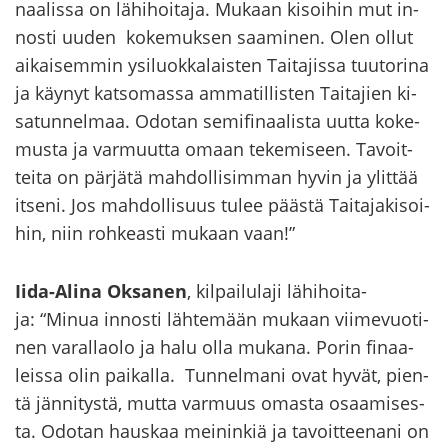
naa­lis­sa on lä­hi­hoi­ta­ja. Mu­kaan ki­soi­hin mut in­
nos­ti uuden ko­ke­muk­sen saa­mi­nen. Olen ollut
ai­kai­sem­min ysi­luok­ka­lais­ten Tai­ta­jis­sa tuu­to­ri­na
ja käy­nyt kat­so­mas­sa am­ma­til­lis­ten Tai­ta­jien ki­
sa­tun­nel­maa. Odo­tan se­mi­fi­naa­lis­ta uutta ko­ke­
mus­ta ja var­muut­ta omaan te­ke­mi­seen. Ta­voit­
tei­ta on pär­jä­tä mah­dol­li­sim­man hyvin ja ylit­tää
it­se­ni. Jos mah­dol­li­suus tulee pääs­tä Tai­ta­ja­ki­soi­
hin, niin roh­keas­ti mu­kaan vaan!”
Iida-​Alina Ok­sa­nen
, kil­pai­lu­la­ji lä­hi­hoi­ta­
ja: “Minua in­nos­ti läh­te­mään mu­kaan vii­me­vuo­ti­
nen va­ral­lao­lo ja halu olla mu­ka­na. Porin fi­naa­
leis­sa olin pai­kal­la. Tun­nel­ma­ni ovat hyvät, pien­
tä jän­ni­tys­tä, mutta var­muus omas­ta osaa­mi­ses­
ta. Odo­tan haus­kaa mei­nin­kiä ja ta­voit­tee­na­ni on