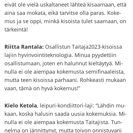
eivät ole vielä us­kal­ta­neet läh­teä ki­saa­maan, että
aina saa mo­ka­ta, eikä tar­vit­se olla paras. Ko­ke­
mus ja se oppi, minkä ki­sois­ta tulet saa­maan, on
tär­kein­tä!
Riit­ta Ran­ta­la:
Osal­lis­tun Tai­ta­ja2023-​kisoissa
la­jiin hy­vin­voin­ti­tek­no­lo­gia. Minua pyy­det­tiin
osal­lis­tu­maan, joten en ha­lun­nut kiel­täy­tyä. Mi­
nul­la ei ole ai­em­paa ko­ke­mus­ta se­mi­fi­naa­leis­ta,
mutta teen ki­sois­sa par­haa­ni. Roh­keas­ti mu­kaan
vaan, tämä on hyvä ko­ke­mus!”
Kielo Ke­to­la
, leipuri-​kondiittori-laji: “Läh­din mu­
kaan, koska ha­lusin saada uusia ko­ke­muk­sia. Mi­
nul­la ei ole ai­em­paa ko­ke­mus­ta Tai­ta­jis­ta. Tun­
nel­ma on jän­nit­ty­nyt, mutta toi­von on­nis­tu­va­ni