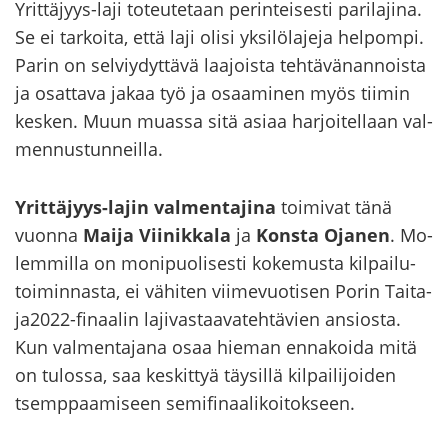
Yrittäjyys-​laji to­teu­te­taan pe­rin­tei­ses­ti pa­ri­la­ji­na.
Se ei tar­koi­ta, että laji olisi yk­si­lö­la­je­ja hel­pom­pi.
Parin on sel­viy­dyt­tä­vä laa­jois­ta teh­tä­vän­an­nois­ta
ja osat­ta­va jakaa työ ja osaa­mi­nen myös tii­min
kes­ken. Muun muas­sa sitä asiaa har­joi­tel­laan val­
men­nus­tun­neil­la.
Yrittäjyys-​lajin val­men­ta­ji­na
toi­mi­vat tänä
vuon­na
Maija Vii­nik­ka­la
ja
Kons­ta Oja­nen
. Mo­
lem­mil­la on mo­ni­puo­li­ses­ti ko­ke­mus­ta kil­pai­lu­
toi­min­nas­ta, ei vä­hi­ten vii­me­vuo­ti­sen Porin Tai­ta­
ja2022-​finaalin la­ji­vas­taa­va­teh­tä­vien an­sios­ta.
Kun val­men­ta­ja­na osaa hie­man en­na­koi­da mitä
on tu­los­sa, saa kes­kit­tyä täy­sil­lä kil­pai­li­joi­den
tsemp­paa­mi­seen se­mi­fi­naa­li­koi­tok­seen.