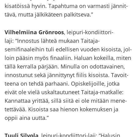
ki­sa­töis­sä hyvin. Ta­pah­tu­ma on var­mas­ti jän­nit­
tä­vä, mutta jäl­ki­kä­teen pal­kit­se­va.”
Vil­hel­mii­na Grön­roos
, leipuri-​kondiittori-
laji: “In­nos­tus läh­teä mu­kaan Taitaja-​
semifinaaleihin tuli edel­li­sen vuo­den ki­sois­ta, jol­
loin pää­sin myös fi­naa­liin. Ha­luan ko­keil­la, miten
tällä ker­ral­la pär­jään. Mi­nul­la on odot­ta­vai­nen,
in­nos­tu­nut sekä jän­nit­ty­nyt fii­lis ki­sois­ta. Ta­voit­
tee­na on tehdä par­haa­ni. Opis­ke­li­joil­le, jotka
eivät ole vielä us­kal­tau­tu­neet Taitaja-​matkalle:
Kan­nat­taa yrit­tää, sillä siitä ei ole mi­tään me­ne­
tet­tä­vää. Ki­sois­ta saa hie­non ko­ke­muk­sen ja
oppii aina uutta.”
Tuuli Sil­vo­la
, leipuri-​kondiittori-laji: “Ha­lusin