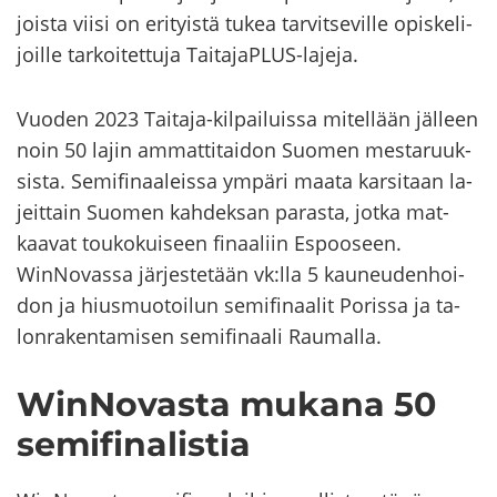
jois­ta viisi on eri­tyis­tä tukea tar­vit­se­vil­le opis­ke­li­
joil­le tar­koi­tet­tu­ja TaitajaPLUS-​lajeja.
Vuo­den 2023 Taitaja-​kilpailuissa mi­tel­lään jäl­leen
noin 50 lajin am­mat­ti­tai­don Suo­men mes­ta­ruuk­
sis­ta. Se­mi­fi­naa­leis­sa ym­pä­ri maata kar­si­taan la­
jeit­tain Suo­men kah­dek­san pa­ras­ta, jotka mat­
kaa­vat tou­ko­kui­seen fi­naa­liin Es­poo­seen.
WinNovassa jär­jes­te­tään vk:lla 5 kau­neu­den­hoi­
don ja hius­muo­toi­lun se­mi­fi­naa­lit Po­ris­sa ja ta­
lon­ra­ken­ta­mi­sen se­mi­fi­naa­li Rau­mal­la.
WinNovasta mu­ka­na 50
se­mi­fi­na­lis­tia