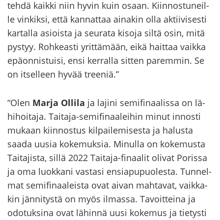
tehdä kaik­ki niin hyvin kuin osaan. Kiin­nos­tu­neil­
le vin­kik­si, että kan­nat­taa ai­na­kin olla ak­tii­vi­ses­ti
kar­tal­la asiois­ta ja seu­ra­ta ki­so­ja siltä osin, mitä
pys­tyy. Roh­keas­ti yrit­tä­mään, eikä hait­taa vaik­ka
epä­on­nis­tui­si, ensi ker­ral­la sit­ten pa­rem­min. Se
on it­sel­leen hyvää tree­niä.”
“Olen
Marja Ol­li­la
ja la­ji­ni se­mi­fi­naa­lis­sa on lä­
hi­hoi­ta­ja. Taitaja-​semifinaaleihin minut in­nos­ti
mu­kaan kiin­nos­tus kil­pai­le­mi­ses­ta ja ha­lus­ta
saada uusia ko­ke­muk­sia. Mi­nul­la on ko­ke­mus­ta
Tai­ta­jis­ta, sillä 2022 Taitaja-​finaalit oli­vat Po­ris­sa
ja oma luok­ka­ni vas­ta­si en­sia­pu­puo­les­ta. Tun­nel­
mat se­mi­fi­naa­leis­ta ovat aivan mah­ta­vat, vaik­ka­
kin jän­ni­tys­tä on myös il­mas­sa. Ta­voit­tei­na ja
odo­tuk­si­na ovat lä­hin­nä uusi ko­ke­mus ja tie­tys­ti