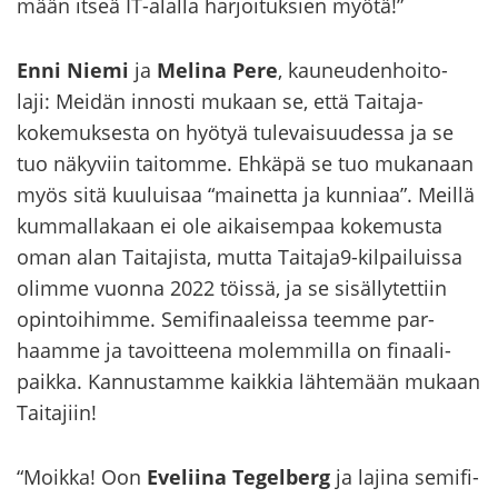
mään itseä IT-​alalla har­joi­tuk­sien myötä!”
Enni Niemi
ja
Me­li­na Pere
, kauneudenhoito-​
laji: Mei­dän in­nos­ti mu­kaan se, että Taitaja-​
kokemuksesta on hyö­tyä tu­le­vai­suu­des­sa ja se
tuo nä­ky­viin tai­tom­me. Eh­kä­pä se tuo mu­ka­naan
myös sitä kuu­lui­saa “mai­net­ta ja kun­ni­aa”. Meil­lä
kum­mal­la­kaan ei ole ai­kai­sem­paa ko­ke­mus­ta
oman alan Tai­ta­jis­ta, mutta Tai­ta­ja9-​kilpailuissa
olim­me vuon­na 2022 töis­sä, ja se si­säl­ly­tet­tiin
opin­toi­him­me. Se­mi­fi­naa­leis­sa teem­me par­
haam­me ja ta­voit­tee­na mo­lem­mil­la on fi­naa­li­
paik­ka. Kan­nus­tam­me kaik­kia läh­te­mään mu­kaan
Tai­ta­jiin!
“Moik­ka! Oon
Eve­lii­na Te­gel­berg
ja la­ji­na se­mi­fi­