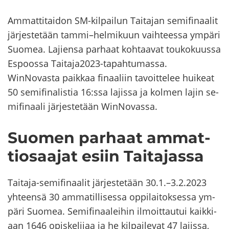
Am­mat­ti­tai­don SM-​kilpailun Tai­ta­jan se­mi­fi­naa­lit
jär­jes­te­tään tammi–hel­mi­kuun vaih­tees­sa ym­pä­ri
Suo­mea. La­jien­sa par­haat koh­taa­vat tou­ko­kuus­sa
Es­poos­sa Tai­ta­ja2023-​tapahtumassa.
WinNovasta paik­kaa fi­naa­liin ta­voit­te­lee hui­keat
50 se­mi­fi­na­lis­tia 16:ssa la­jis­sa ja kol­men lajin se­
mi­fi­naa­li jär­jes­te­tään WinNovassa.
Suo­men par­haat am­mat­
tio­saa­jat esiin Tai­ta­jas­sa
Taitaja-​semifinaalit jär­jes­te­tään 30.1.–3.2.2023
yh­teen­sä 30 am­ma­til­li­ses­sa op­pi­lai­tok­ses­sa ym­
pä­ri Suo­mea. Se­mi­fi­naa­lei­hin il­moit­tau­tui kaik­ki­
aan 1646 opis­ke­li­jaa ja he kil­pai­le­vat 47 la­jis­sa,