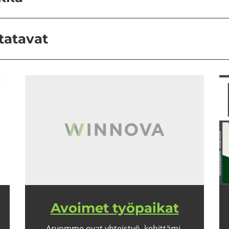
tatavat
Avoi­met työ­pai­kat
Ar­vom­me ovat yh­teis­työ, ke­hit­tä­mi­