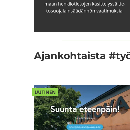
maan hen­ki­lö­tie­to­jen kä­sit­te­lys­sä tie­
to­suo­ja­lain­sää­dän­nön vaa­ti­muk­sia.
Ajan­koh­tais­ta #työ­
UU­TI­NEN