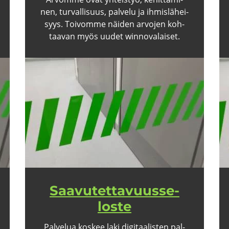
nen, tur­val­li­suus, pal­ve­lu ja ih­mis­lä­hei­
syys. Toi­vom­me näi­den ar­vo­jen koh­
taa­van myös uudet winnovalaiset.
Saa­vu­tet­ta­vuus­se­
los­te
Pal­ve­lua kos­kee laki di­gi­taa­lis­ten pal­