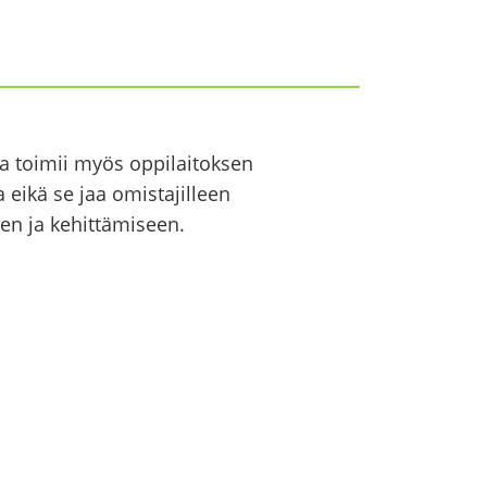
a toi­mii myös op­pi­lai­tok­sen
a eikä se jaa omis­ta­jil­leen
n ja ke­hit­tä­mi­seen.