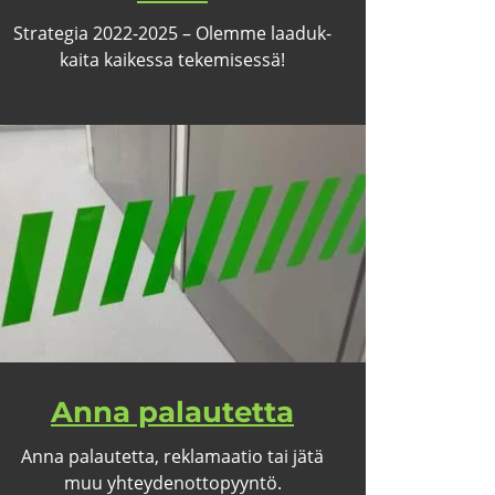
Stra­te­gia 2022-2025 – Olem­me laa­duk­
kai­ta kai­kes­sa te­ke­mi­ses­sä!
Anna pa­lau­tet­ta
Anna pa­lau­tet­ta, rekla­maa­tio tai jätä
muu yh­tey­den­ot­to­pyyn­tö.