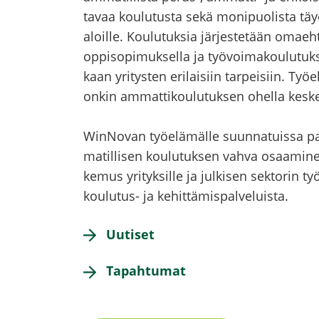
ta­vaa kou­lu­tus­ta sekä mo­ni­puo­lis­ta täy­
aloil­le. Kou­lu­tuk­sia jär­jes­te­tään omaeh­
op­pi­so­pi­muk­sel­la ja työ­voi­ma­kou­lu­t
kaan yri­tys­ten eri­lai­siin tar­pei­siin. Työ
onkin am­mat­ti­kou­lu­tuk­sen ohel­la kes­k
WinNovan työ­elä­mäl­le suun­na­tuis­sa pal­
ma­til­li­sen kou­lu­tuk­sen vahva osaa­mi­ne
ke­mus yri­tyk­sil­le ja jul­ki­sen sek­to­rin työy
koulutus-​ ja ke­hit­tä­mis­pal­ve­luis­ta.
Uu­ti­set
Ta­pah­tu­mat