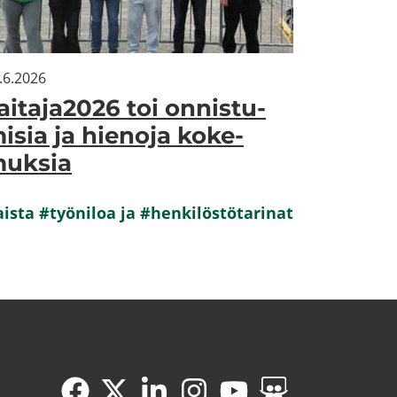
.6.2026
ai­ta­ja2026 toi on­nis­tu­
i­sia ja hie­no­ja ko­ke­
uk­sia
s­ta #työ­ni­loa ja #hen­ki­lös­tö­ta­ri­nat