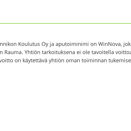
ran­ni­kon Kou­lu­tus Oy ja apu­toi­mi­ni­mi on WinNova, jok
n Rauma. Yh­tiön tar­koi­tuk­se­na ei ole ta­voi­tel­la voit­to
oit­to on käy­tet­tä­vä yh­tiön oman toi­min­nan tu­ke­mi­see