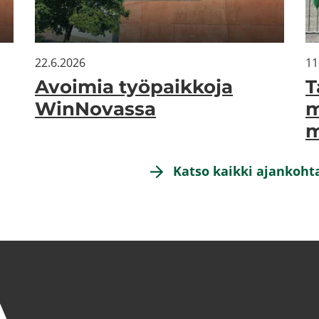
22.6.2026
11
Avoi­mia työ­paik­ko­ja
T
WinNovassa
m
m
Katso kaik­ki ajan­koh­tai