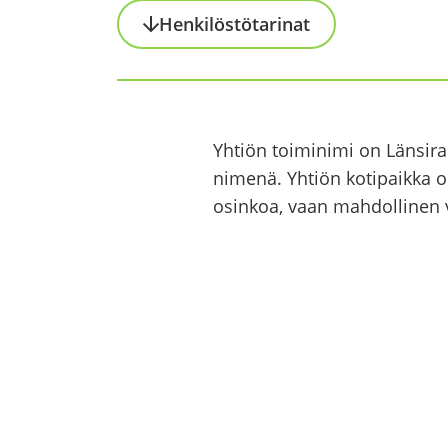
Hen­ki­lös­tö­ta­ri­nat
Yh­tiön toi­mi­ni­mi on Län­si­
ni­me­nä. Yh­tiön ko­ti­paik­ka o
osin­koa, vaan mah­dol­li­nen v