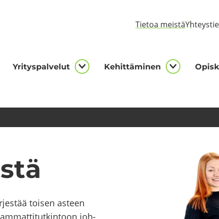
Tie­toa meis­tä
Yh­teys­ti
Yri­tys­pal­ve­lut
Ke­hit­tä­mi­nen
Opis­ke
kijalle
Yrityspalvelut
Kehittämi
asivut
alasivut
alasivut
s­tä
jes­tää toi­sen as­teen
sam­mat­ti­tut­kin­toon joh­