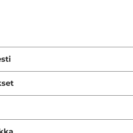
sti
set
ikka