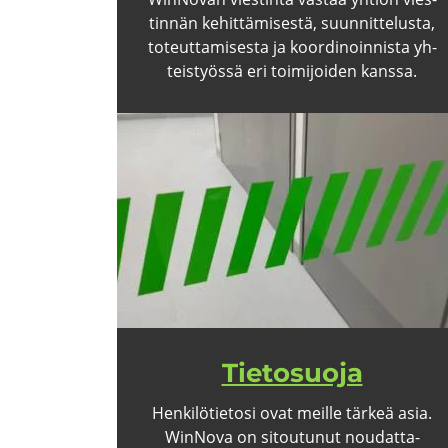
tin­nän ke­hit­tä­mi­ses­tä, suun­nit­te­lus­ta,
to­teut­ta­mi­ses­ta ja koor­di­noin­nis­ta yh­
teis­työs­sä eri toi­mi­joi­den kans­sa.
Tie­to­suo­ja
Hen­ki­lö­tie­to­si ovat meil­le tär­keä asia.
WinNova on si­tou­tu­nut nou­dat­ta­