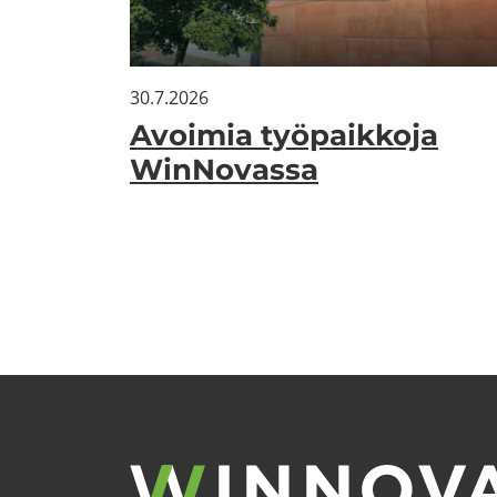
30.7.2026
Avoi­mia työ­paik­ko­ja
WinNovassa