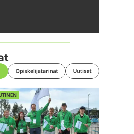
nat
l
Opis­ke­li­ja­ta­ri­nat
Uu­ti­set
­TI­NEN