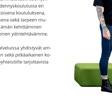
den­nys­kou­lu­tus­ta eri
toi­se­na kou­lu­tuk­se­na,
uk­se­na sekä tar­peen mu­
­elä­män ke­hit­tä­mi­nen
ei­nen ydin­teh­tä­väm­me.
ve­luis­sa yh­dis­ty­vät am­
n sekä pit­kä­ai­kai­nen ko­
h­tei­söil­le tar­jot­ta­vis­ta