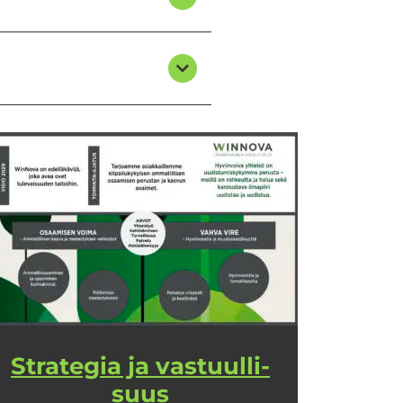
Stra­te­gia ja vas­tuul­li­
suus