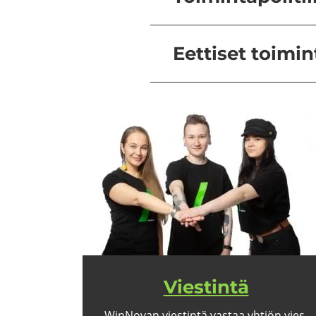
Eettiset toimin
Vies­tin­tä
WinNovan vies­tin­tä vas­taa yh­tiön vies­