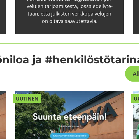
ve­lu­jen tar­joa­mi­ses­ta, jossa edel­ly­te­
tään, että jul­kis­ten verk­ko­pal­ve­lu­jen
on ol­ta­va saa­vu­tet­ta­via.
ni­loa ja #hen­ki­lös­tö­ta­ri­
Al
UU­TI­NEN
UU