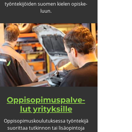
työn­te­ki­jöi­den suo­men kie­len opis­ke­
luun.
Op­pi­so­pi­mus­pal­ve­
lut yri­tyk­sil­le
Op­pi­so­pi­mus­kou­lu­tuk­ses­sa työn­te­ki­jä
suo­rit­taa tut­kin­non tai li­sä­opin­to­ja