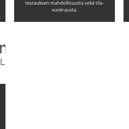
tes­tauk­sen mah­dol­li­suut­ta sekä ti­la­
vuo­kraus­ta.