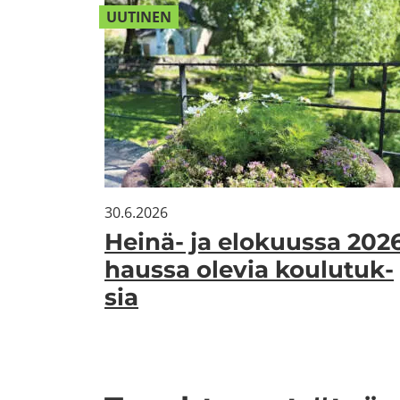
UU­TI­NEN
30.6.2026
Heinä-​ ja elo­kuus­sa 202
haus­sa ole­via kou­lu­tuk­
sia