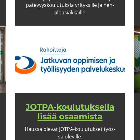
pä­te­vyys­kou­lu­tuk­sia yri­tyk­sil­le ja hen­
ki­lö­asiak­kail­le.
JOTPA-​koulutuksella
lisää osaa­mis­ta
Haus­sa ole­vat JOTPA-​​koulutukset työs­
sä ole­vil­le.