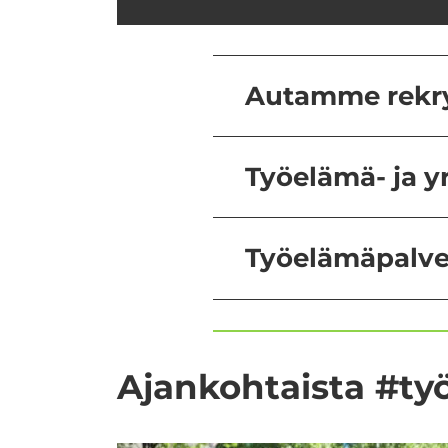
Autamme rekryto
Työelämä- ja yr
Työelämäpalvel
Ajan­koh­tais­ta #työ