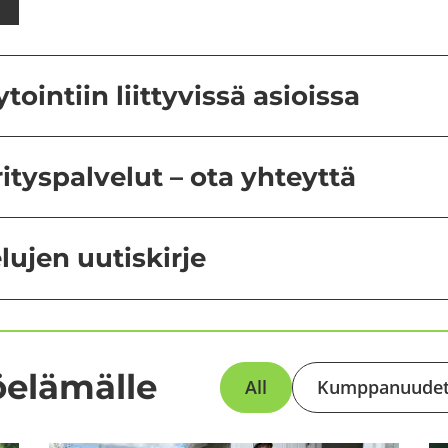
intiin liittyvissä asioissa
ityspalvelut – ota yhteyttä
ujen uutiskirje
­elä­mäl­le
All
Kump­pa­nuu­de