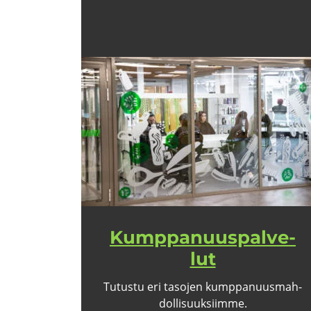
Kump­pa­nuus­pal­ve­
lut
Tu­tus­tu eri ta­so­jen kump­pa­nuus­mah­
dol­li­suuk­siim­me.