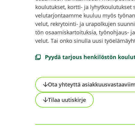
kou­lu­tuk­set, kortti-​ ja ly­hyt­kou­lu­tuk­set 
ve­lu­tar­jon­taam­me kuu­luu myös työ­nan
ve­lut, rekrytointi-​ ja ura­pol­ku­jen suun­nit­
tön osaa­mis­kar­toi­tuk­sia, työnohjaus-​ ja t
ve­lut. Tai onko si­nul­la uusi työ­elä­mäyh­t
Pyydä tar­jous hen­ki­lös­tön kou­lut­
Ota yh­teyt­tä asiak­kuus­vas­taa­vii
Tilaa uu­tis­kir­je