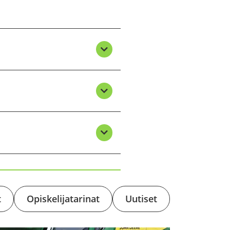
t
Opis­ke­li­ja­ta­ri­nat
Uu­ti­set