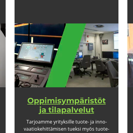
Op­pi­mi­sym­pä­ris­töt
ja ti­la­pal­ve­lut
Tar­joam­me yri­tyk­sil­le tuote-​​ ja in­no­
vaa­tio­ke­hit­tä­mi­sen tuek­si myös tuo­te­