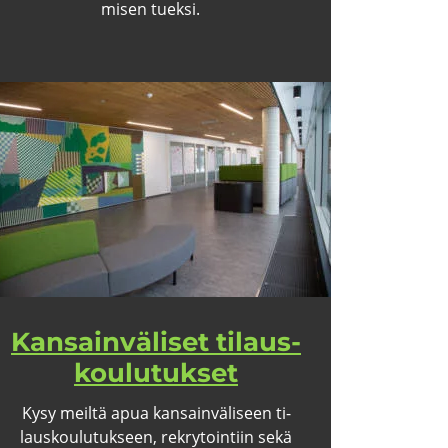
mi­sen tuek­si.
Kan­sain­vä­li­set ti­laus­
kou­lu­tuk­set
Kysy meil­tä apua kan­sain­vä­li­seen ti­
laus­kou­lu­tuk­seen, rek­ry­toin­tiin sekä