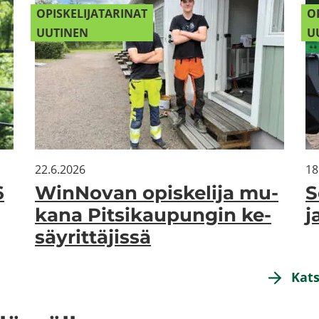
OPIS­KE­LI­JA­TA­RI­NAT
OP
UU­TI­NEN
UU
22.6.2026
18
6
WinNovan opis­ke­li­ja mu­
S
ka­na Pit­si­kau­pun­gin ke­
j
säy­rit­tä­jis­sä
Kats