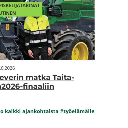
IS­KE­LI­JA­TA­RI­NAT
­TI­NEN
.6.2026
e­ve­rin matka Tai­ta­
a2026-​finaaliin
o kaik­ki ajan­koh­tais­ta #työ­elä­mäl­le