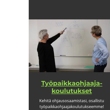
Työ­paik­kaoh­jaa­ja­
kou­lu­tuk­set
Ke­hi­tä oh­jaus­osaa­mis­ta­si, osal­lis­tu
työ­paik­kaoh­jaa­ja­kou­lu­tuk­seem­me!