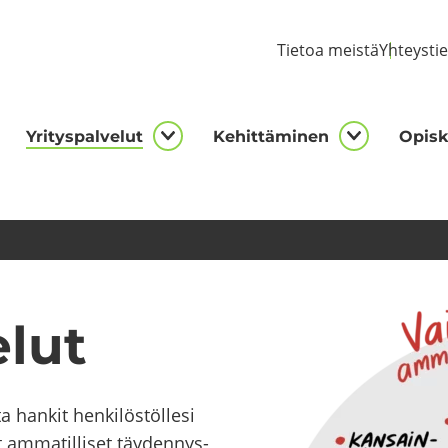
Tie­toa meis­tä
Yh­teys­ti
Yri­tys­pal­ve­lut
Ke­hit­tä­mi­nen
Opis­ke
kijalle
Yrityspalvelut
Kehittämi
asivut
alasivut
alasivut
e­lut
han­kit hen­ki­lös­töl­le­si
 am­ma­til­li­set täy­den­nys­