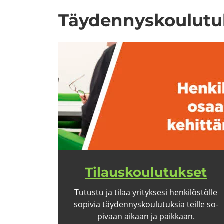
Täy­den­nys­kou­lu­tuk­
Ti­laus­kou­lu­tuk­set
Tu­tus­tu ja tilaa yri­tyk­se­si hen­ki­lös­töl­le
so­pi­via täy­den­nys­kou­lu­tuk­sia teil­le so­
pi­vaan ai­kaan ja paik­kaan.