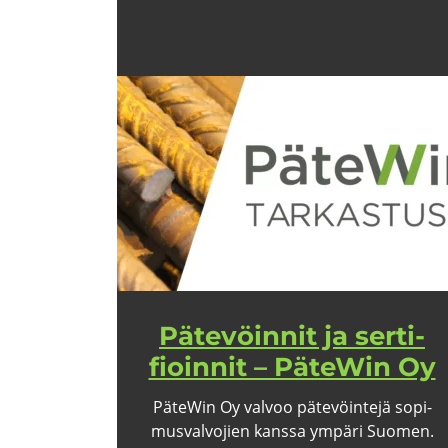
Pä­te­vöin­nit ja ser­ti­
fioin­nit – PäteWin Oy
PäteWin Oy val­voo pä­te­vöin­te­jä so­pi­
mus­val­vo­jien kans­sa ym­pä­ri Suo­men.