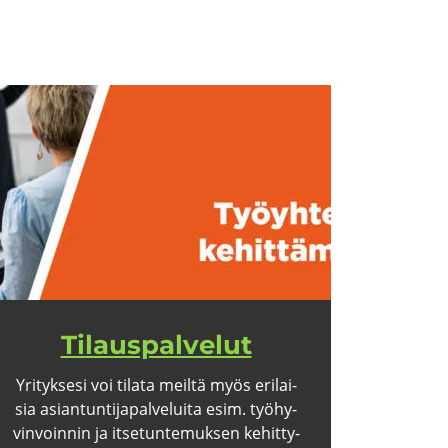
Ti­laus­pal­ve­lut
Yri­tyk­se­si voi ti­la­ta meil­tä myös eri­lai­
sia asian­tun­ti­ja­pal­ve­lui­ta esim. työ­hy­
vin­voin­nin ja it­se­tun­te­muk­sen ke­hit­ty­