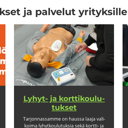
set ja pal­ve­lut yri­tyk­sil­le
Lyhyt-​ ja kort­ti­kou­lu­
tuk­set
Tar­jon­nas­sam­me on haus­sa laaja va­li­
koi­ma ly­hyt­kou­lu­tuk­sia sekä kortti-​​ ja