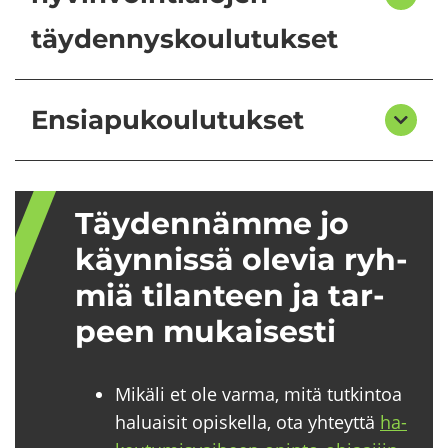
täydennyskoulutukset
Ensiapukoulutukset
Täy­den­näm­me jo
käyn­nis­sä ole­via ryh­
miä ti­lan­teen ja tar­
peen mu­kai­ses­ti
Mikäli et ole varma, mitä tutkintoa
haluaisit opiskella, ota yhteyttä
ha­