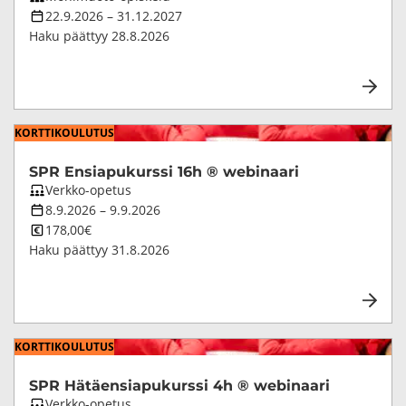
opetustapa
Koulutuksen
22.9.2026
–
31.12.2027
kesto
Haku päättyy
28.8.2026
KORT­TI­KOU­LU­TUS
SPR En­sia­pu­kurs­si 16h ® webinaari
Koulutuksen
Verkko-opetus
opetustapa
Koulutuksen
8.9.2026
–
9.9.2026
kesto
Koulutuksen
178,00€
hinta
Haku päättyy
31.8.2026
KORT­TI­KOU­LU­TUS
SPR Hä­täen­sia­pu­kurs­si 4h ® webinaari
Koulutuksen
Verkko-opetus