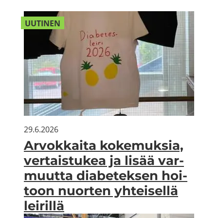
UU­TI­NEN
29.6.2026
Ar­vok­kai­ta ko­ke­muk­sia,
ver­tais­tu­kea ja lisää var­
muut­ta dia­be­tek­sen hoi­
toon nuor­ten yh­tei­sel­lä
lei­ril­lä