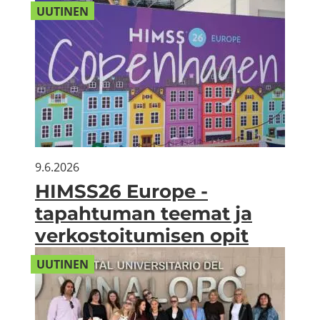
UU­TI­NEN
9.6.2026
HIMSS26 Eu­ro­pe -​
tapahtuman tee­mat ja
ver­kos­toi­tu­mi­sen opit
UU­TI­NEN