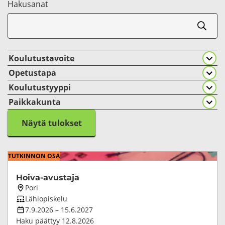
Ha­kusa­nat
Koulutustavoite
Opetustapa
Koulutustyyppi
Paikkakunta
Näytä tulokset
TUT­KIN­NON OSA
Hoiva-​avustaja
Koulutuksen
Pori
paikkakunta
Koulutuksen
Lähiopiskelu
opetustapa
Koulutuksen
7.9.2026
–
15.6.2027
kesto
Haku päättyy
12.8.2026