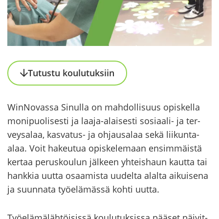
Tu­tus­tu kou­lu­tuk­siin
WinNovassa Si­nul­la on mah­dol­li­suus opis­kel­la
mo­ni­puo­li­ses­ti ja laaja-​alaisesti sosiaali-​ ja ter­
vey­sa­laa, kasvatus-​ ja oh­jausa­laa sekä liikunta-​
alaa. Voit ha­keu­tua opis­ke­le­maan en­sim­mäis­tä
ker­taa pe­rus­kou­lun jäl­keen yh­teis­haun kaut­ta tai
hank­kia uutta osaa­mis­ta uu­del­ta alal­ta ai­kui­se­na
ja suun­na­ta työ­elä­mäs­sä kohti uutta.
Työ­elä­mä­läh­töi­sis­sä kou­lu­tuk­sis­sa pää­set päi­vit­