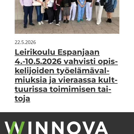
22.5.2026
Lei­ri­kou­lu Es­pan­jaan
4.-10.5.2026 vah­vis­ti opis­
ke­li­joi­den työ­elä­mä­val­
miuk­sia ja vie­raas­sa kult­
tuu­ris­sa toi­mi­mi­sen tai­
to­ja