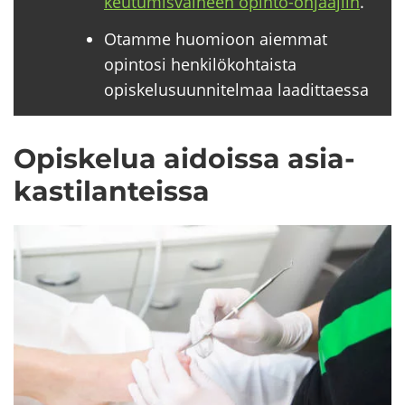
keu­tu­mis­vai­heen opinto-​ohjaajiin
.
Otamme huomioon aiemmat
opintosi henkilökohtaista
opiskelusuunnitelmaa laadittaessa
Opis­ke­lua ai­dois­sa asia­
kas­ti­lan­teis­sa