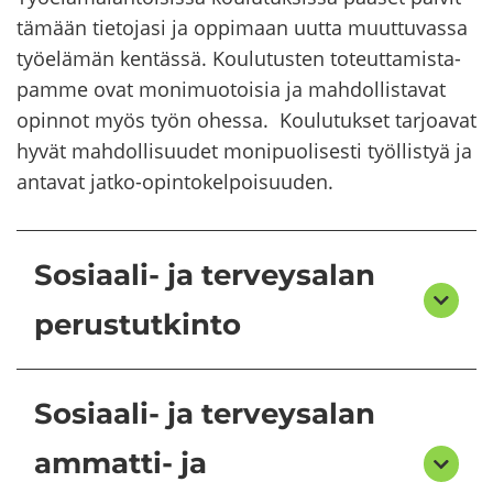
tä­mään tie­to­ja­si ja op­pi­maan uutta muut­tu­vas­sa
työ­elä­män ken­täs­sä. Kou­lu­tus­ten to­teut­ta­mis­ta­
pam­me ovat mo­ni­muo­toi­sia ja mah­dol­lis­ta­vat
opin­not myös työn ohes­sa. Kou­lu­tuk­set tar­joa­vat
hyvät mah­dol­li­suu­det mo­ni­puo­li­ses­ti työl­lis­tyä ja
an­ta­vat jatko-​opintokelpoisuuden.
Sosiaali- ja terveysalan
perustutkinto
Sosiaali- ja terveysalan
ammatti- ja