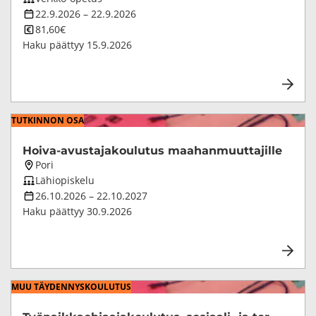
opetustapa
Koulutuksen
22.9.2026
–
22.9.2026
kesto
Koulutuksen
81,60€
hinta
Haku päättyy
15.9.2026
TUT­KIN­NON OSA
Hoiva-​avustajakoulutus maa­han­muut­ta­jil­le
Koulutuksen
Pori
paikkakunta
Koulutuksen
Lähiopiskelu
opetustapa
Koulutuksen
26.10.2026
–
22.10.2027
kesto
Haku päättyy
30.9.2026
MUU TÄY­DEN­NYS­KOU­LU­TUS