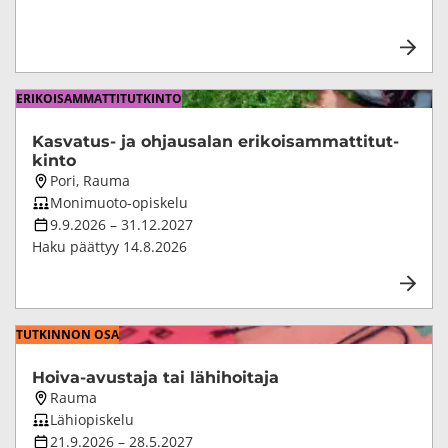
ERI­KOI­SAM­MAT­TI­TUT­KIN­TO
Kasvatus-​ ja oh­jausa­lan eri­koi­sam­mat­ti­tut­
kin­to
Koulutuksen
Pori, Rauma
paikkakunta
Koulutuksen
Monimuoto-opiskelu
opetustapa
Koulutuksen
9.9.2026
–
31.12.2027
kesto
Haku päättyy
14.8.2026
TUT­KIN­NON OSA
Hoiva-​avustaja tai lä­hi­hoi­ta­ja
Koulutuksen
Rauma
paikkakunta
Koulutuksen
Lähiopiskelu
opetustapa
Koulutuksen
21.9.2026
–
28.5.2027