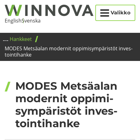
Etusi­
Siir­
Valikko
vu
ry
Eng­lish
Svens­ka
si­
säl­
Hank­keet
töön
MODES Met­sä­alan mo­der­nit op­pi­mi­sym­pä­ris­töt in­ves­
toin­ti­han­ke
MODES Met­sä­alan
mo­der­nit op­pi­mi­
sym­pä­ris­töt in­ves­
toin­ti­han­ke