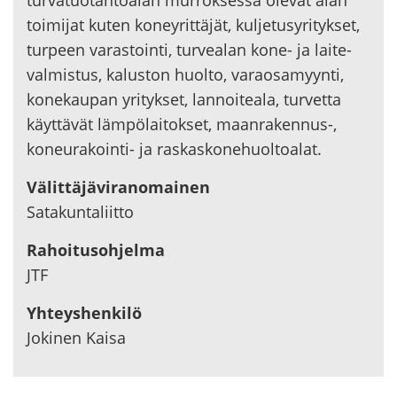
tur­va­tuo­tan­toa­lan mur­rok­ses­sa ole­vat alan
toi­mi­jat kuten ko­ney­rit­tä­jät, kul­je­tus­yri­tyk­set,
tur­peen va­ras­toin­ti, tur­vea­lan kone- ja lai­te­
val­mis­tus, ka­lus­ton huol­to, va­rao­sa­myyn­ti,
ko­ne­kau­pan yri­tyk­set, lan­noi­tea­la, tur­vet­ta
käyt­tä­vät läm­pö­lai­tok­set, maanrakennus-​,
koneurakointi-​ ja ras­kas­ko­ne­huol­toa­lat.
Vä­lit­tä­jä­vi­ran­omai­nen
Sa­ta­kun­ta­liit­to
Ra­hoi­tus­oh­jel­ma
JTF
Yh­teys­hen­ki­lö
Jo­ki­nen Kaisa