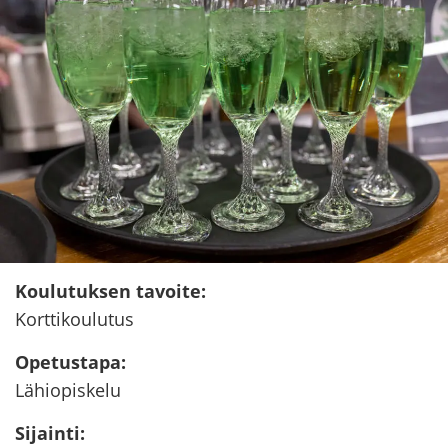
Kou­lu­tuk­sen ta­voi­te
:
Kort­ti­kou­lu­tus
Ope­tus­ta­pa
:
Lä­hio­pis­ke­lu
Si­jain­ti
: