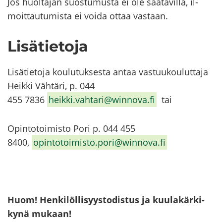
Jos huol­ta­jan suos­tu­mus­ta ei ole saa­ta­vil­la, il­
moit­tau­tu­mis­ta ei voida ottaa vas­taan.
Li­sä­tie­to­ja
Li­sä­tie­to­ja kou­lu­tuk­ses­ta antaa vas­tuu­kou­lut­ta­ja
Heik­ki Väh­tä­ri, p. 044
455 7836
heik­ki.vah­ta­ri@winnova.fi
tai
Opin­to­toi­mis­to Pori p. 044 455
8400,
opin­to­toi­mis­to.pori@winnova.fi
Huom! Hen­ki­löl­li­syys­to­dis­tus ja kuu­la­kär­ki­
ky­nä mu­kaan!