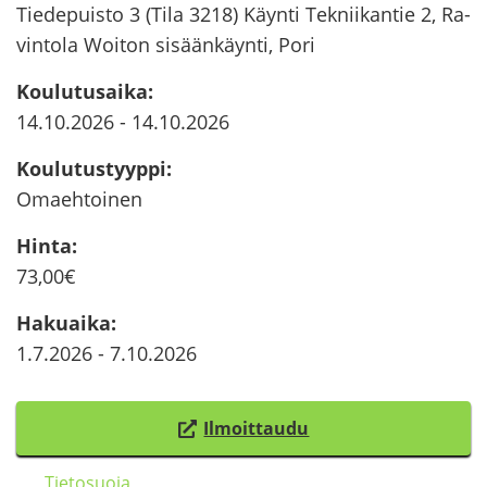
Tie­de­puis­to 3 (Tila 3218) Käyn­ti Tek­nii­kan­tie 2, Ra­
vin­to­la Woiton si­sään­käyn­ti, Pori
Kou­lu­tusai­ka
:
14.10.2026
-
14.10.2026
Kou­lu­tus­tyyp­pi
:
Omaeh­toi­nen
Hinta
:
73,00€
Ha­kuai­ka
:
1.7.2026
-
7.10.2026
Il­moit­tau­du
(
s
Tie­to­suo­ja