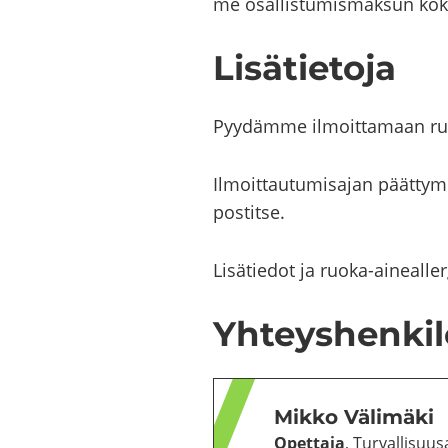
me osal­lis­tu­mis­mak­sun ko­k
Li­sä­tie­to­ja
Pyy­däm­me il­moit­ta­maan ruo
Il­moit­tau­tu­mi­sa­jan päät­ty­
pos­tit­se.
Li­sä­tie­dot ja ruoka-​ainea
Yh­teys­hen­ki­
Mikko Vä­li­mä­ki
Opet­ta­ja
, Tur­val­li­suus