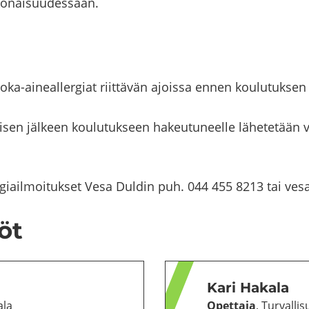
o­nai­suu­des­saan.
ka-​aineallergiat riit­tä­vän ajois­sa ennen kou­lu­tuk­sen
mi­sen jäl­keen kou­lu­tuk­seen ha­keu­tu­neel­le lä­he­te­tään 
llergiailmoitukset Vesa Dul­din puh. 044 455 8213 tai ve
löt
Kari Ha­ka­la
a­la
Opet­ta­ja
, Tur­val­li­