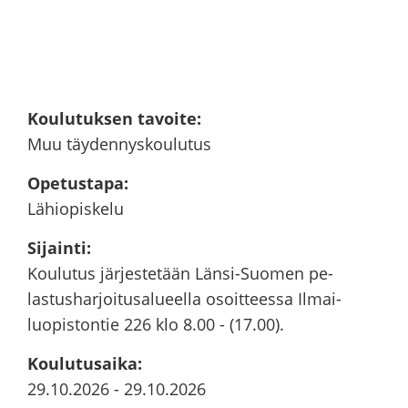
Kou­lu­tuk­sen ta­voi­te
:
Muu täy­den­nys­kou­lu­tus
Ope­tus­ta­pa
:
Lä­hio­pis­ke­lu
Si­jain­ti
:
Kou­lu­tus jär­jes­te­tään Länsi-​Suomen pe­
las­tus­har­joi­tusa­lu­eel­la osoit­tees­sa Il­mai­
luo­pis­ton­tie 226 klo 8.00 - (17.00).
Kou­lu­tusai­ka
:
29.10.2026
-
29.10.2026