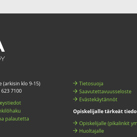
 (ar­ki­sin klo 9-15)
Tie­to­suo­ja
) 623 7100
Saa­vu­tet­ta­vuus­se­los­te
Eväs­te­käy­tän­nöt
eys­tie­dot
ki­lö­ha­ku
Opis­ke­li­jal­le tär­keät tie­d
a pa­lau­tet­ta
Opis­ke­li­jal­le (pi­ka­lin­kit y
Huol­ta­jal­le