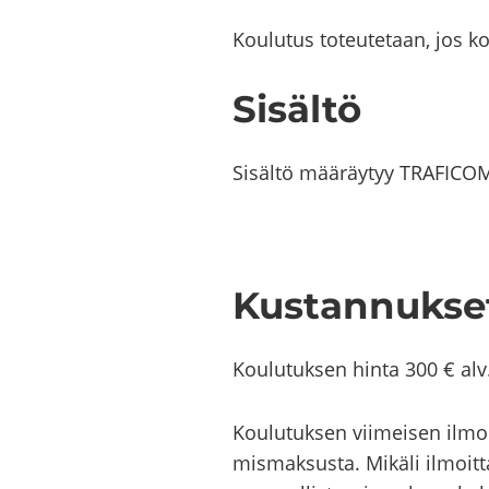
Kou­lu­tus to­teu­te­taan, jos k
Si­säl­tö
Si­säl­tö mää­räy­tyy TRA­FICOM:
Kus­tan­nuk­se
Kou­lu­tuk­sen hinta 300 € al
Kou­lu­tuk­sen vii­mei­sen ilmoi
mis­mak­sus­ta. Mi­kä­li il­moit­