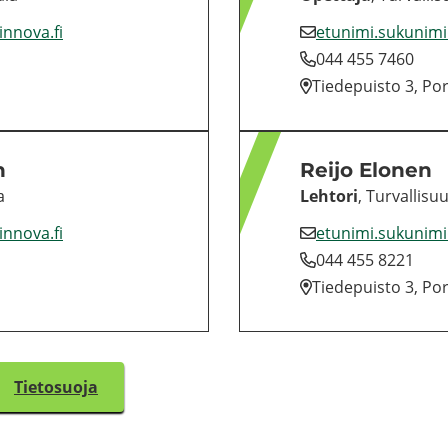
winnova.fi
etu­ni­mi.su­ku­ni­
044 455 7460
Tie­de­puis­to 3, Por
n
Reijo Elo­nen
a
Leh­to­ri
, Tur­val­li­su
winnova.fi
etu­ni­mi.su­ku­ni­
044 455 8221
Tie­de­puis­to 3, Por
Tie­to­suo­ja