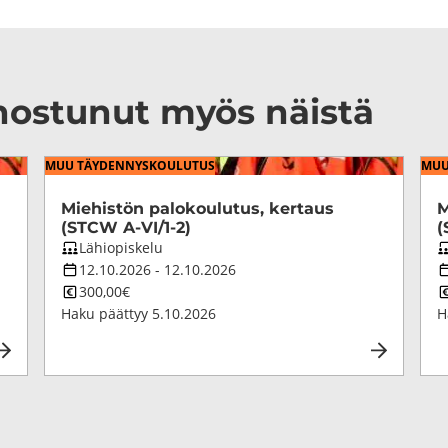
n­nos­tu­nut myös näis­tä
MUU TÄY­DEN­NYS­KOU­LU­TUS
MUU 
Mie­his­tön pa­lo­kou­lu­tus, ker­taus
M
(STCW A-VI/1-2)
(
Koulutuksen
K
Lähiopiskelu
opetustapa
Koulutuksen
o
K
12.10.2026
-
12.10.2026
kesto
Koulutuksen
k
K
300,00€
hinta
h
Haku päättyy
5.10.2026
H