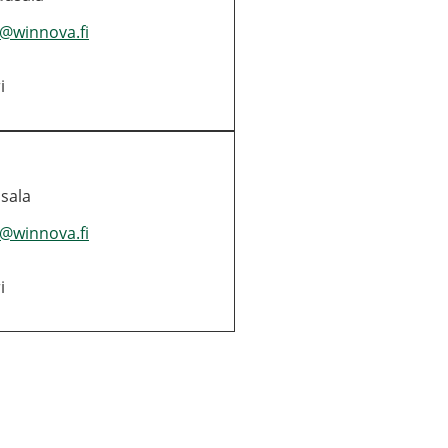
mi@winnova.fi
i
usa­la
mi@winnova.fi
i