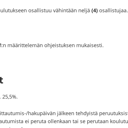
ou­lu­tuk­seen osal­lis­tuu vä­hin­tään neljä
(4)
osal­lis­tu­jaa.
n mää­rit­te­le­män oh­jeis­tuk­sen mu­kai­ses­ti.
t
v. 25,5%.
ttautumis-​/ha­ku­päi­vän jäl­keen teh­dyis­tä pe­ruu­tuk­sis
tau­tu­mis­ta ei pe­ru­ta ol­len­kaan tai se pe­ru­taan kou­lu­t