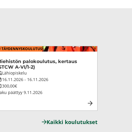
TÄY­DEN­NYS­KOU­LU­TUS
ie­his­tön pa­lo­kou­lu­tus, ker­taus
STCW A-VI/1-2)
oulutuksen
Lähiopiskelu
petustapa
oulutuksen
16.11.2026
-
16.11.2026
esto
oulutuksen
300,00€
inta
aku päättyy
9.11.2026
Kaik­ki kou­lu­tuk­set