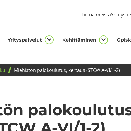
Tie­toa meis­tä
Yh­teys­ti
Yri­tys­pal­ve­lut
Ke­hit­tä­mi­nen
Opis­ke
kijalle
Yrityspalvelut
Kehittämi
asivut
alasivut
alasivut
­ku
Mie­his­tön pa­lo­kou­lu­tus, ker­taus (STCW A-VI/1-2)
tön pa­lo­kou­lu­tu
STCW A-VI/1-2)