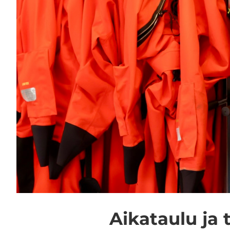
Ai­ka­tau­lu ja 