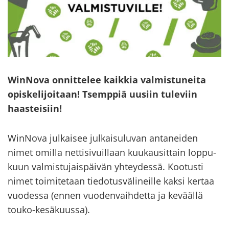
WinNova on­nit­te­lee kaik­kia val­mis­tu­nei­ta
opis­ke­li­joi­taan! Tsemp­piä uusiin tu­le­viin
haas­tei­siin!
WinNova jul­kai­see jul­kai­su­lu­van an­ta­nei­den
nimet omil­la net­ti­si­vuil­laan kuu­kausit­tain lop­pu­
kuun val­mis­tu­jais­päi­vän yh­tey­des­sä. Koo­tus­ti
nimet toi­mi­te­taan tie­do­tus­vä­li­neil­le kaksi ker­taa
vuo­des­sa (ennen vuo­den­vaih­det­ta ja ke­vääl­lä
touko-​kesäkuussa).