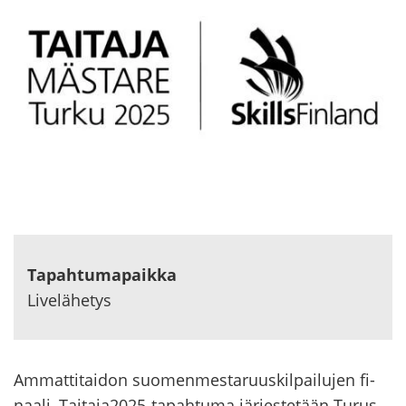
Ta­pah­tu­ma­paik­ka
Li­ve­lä­he­tys
Am­mat­ti­tai­don suo­men­mes­ta­ruus­kil­pai­lu­jen fi­
naa­li, Tai­ta­ja2025-​tapahtuma jär­jes­te­tään Tu­rus­