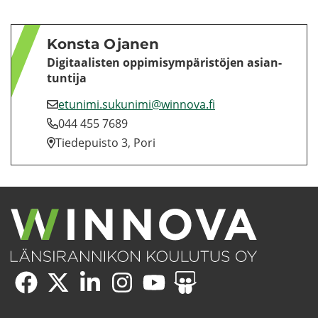
pal­
ve­
Kons­ta Oja­nen
luun)
Di­gi­taa­lis­ten op­pi­mi­sym­pä­ris­tö­jen asian­
tun­ti­ja
etu­ni­mi.su­ku­ni­mi@winnova.fi
044 455 7689
Tie­de­puis­to 3, Pori
WinNova
(siir­
WinNova
(siir­
WinNova
(siir­
WinNova
(siir­
WinNova
(siir­
WinNova
(siir­
Face­
ryt
Twitterissä
ryt
Lin­
ryt
Ins­
ryt
You­
ryt
Sli­
ryt