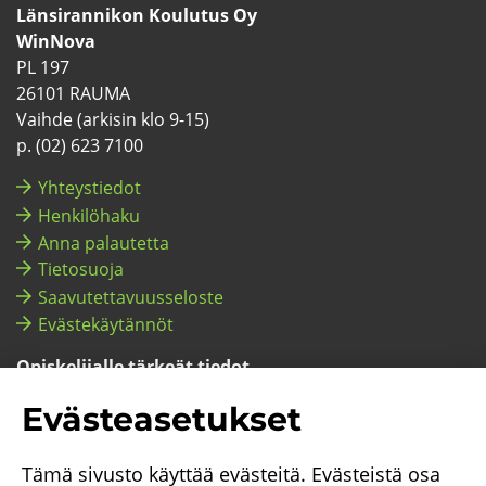
boo­
toi­
toi­
ke­
toi­
ta­
toi­
Tu­
toi­
deS­
toi­
Län­si­ran­ni­kon Kou­lu­tus Oy
kis­
seen
seen
dI­
seen
gra­
seen
bes­
seen
ha­
seen
WinNova
sa
pal­
pal­
nis­
pal­
mis­
pal­
sa
pal­
res­
pal­
PL 197
ve­
ve­
sä
ve­
sa
ve­
ve­
sa
ve­
26101 RAUMA
luun)
luun)
luun)
luun)
luun)
luun)
Vaih­de (ar­ki­sin klo 9-15)
p. (02) 623 7100
Yh­teys­tie­dot
Hen­ki­lö­ha­ku
Anna pa­lau­tet­ta
Tie­to­suo­ja
Saa­vu­tet­ta­vuus­se­los­te
Eväs­te­käy­tän­nöt
Opis­ke­li­jal­le tär­keät tie­dot
Opis­ke­li­jal­le (pi­ka­lin­kit ym.)
Eväs­tea­se­tuk­set
Huol­ta­jal­le
Tämä si­vus­to käyt­tää eväs­tei­tä. Eväs­teis­tä osa