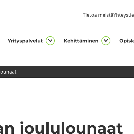
Tie­toa meis­tä
Yh­teys­ti
Yri­tys­pal­ve­lut
Ke­hit­tä­mi­nen
Opis­ke
kijalle
Yrityspalvelut
Kehittämi
asivut
alasivut
alasivut
lou­naat
 jou­lu­lou­naat