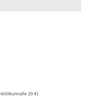
i­lö­kun­nal­le 20 €)