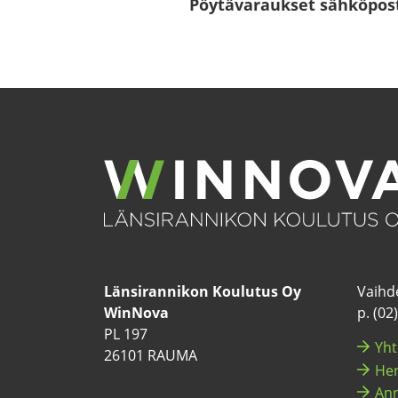
Pöy­tä­va­rauk­set säh­kö­pos­t
Län­si­ran­ni­kon Kou­lu­tus Oy
Vaih­de
WinNova
p. (02
PL 197
Yh­t
26101 RAUMA
Hen­
Ann