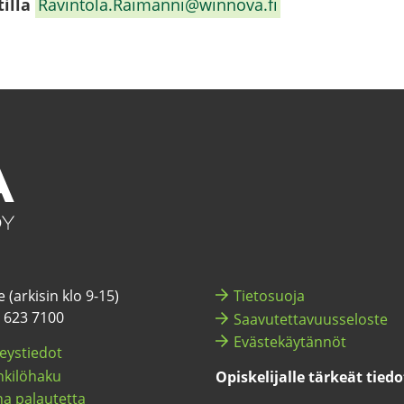
il­la
Ra­vin­to­la.Rai­man­ni@winnova.fi
 (ar­ki­sin klo 9-15)
Tie­to­suo­ja
) 623 7100
Saa­vu­tet­ta­vuus­se­los­te
Eväs­te­käy­tän­nöt
eys­tie­dot
ki­lö­ha­ku
Opis­ke­li­jal­le tär­keät tie­d
a pa­lau­tet­ta