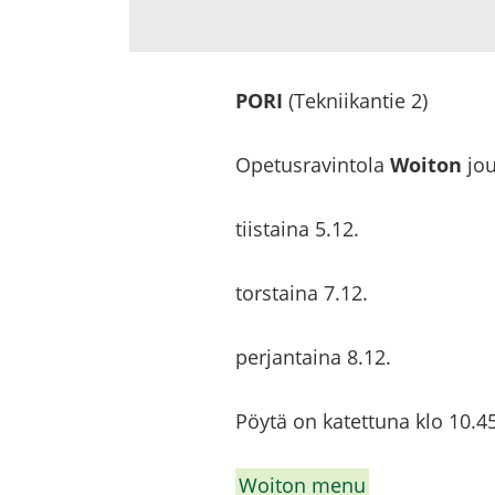
PORI
(Tek­nii­kan­tie 2)
Ope­tus­ra­vin­to­la
Woiton
jou­
tiis­tai­na 5.12.
tors­tai­na 7.12.
per­jan­tai­na 8.12.
Pöytä on ka­tet­tu­na klo 10.45
Woiton menu