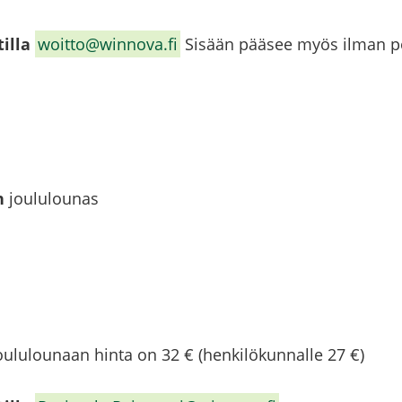
il­la
woitto@winnova.fi
Si­sään pää­see myös ilman pöy
n
jou­lu­lou­nas
ou­lu­lou­naan hinta on 32 € (hen­ki­lö­kun­nal­le 27 €)