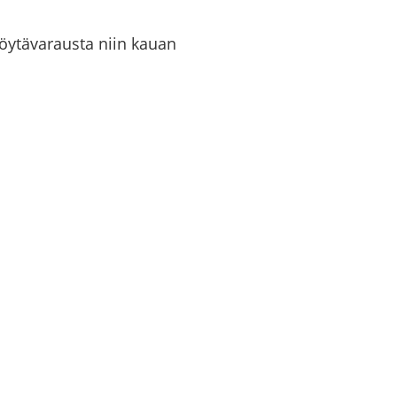
­tä­va­raus­ta niin kauan