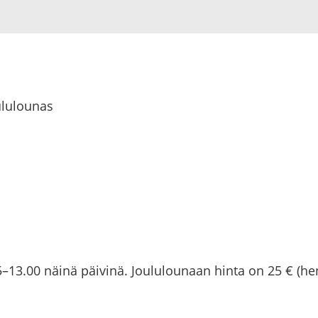
lu­lou­nas
–13.00 näinä päi­vi­nä. Jou­lu­lou­naan hinta on 25 € (hen­k