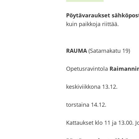
Pöy­tä­va­rauk­set säh­kö­pos­t
kuin paik­ko­ja riit­tää.
RAUMA
(Sa­ta­ma­ka­tu 19)
Ope­tus­ra­vin­to­la
Rai­man­ni
kes­ki­viik­ko­na 13.12.
tors­tai­na 14.12.
Kat­tauk­set klo 11 ja 13.00. J