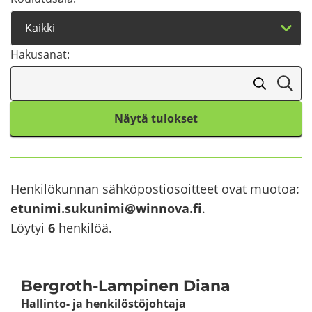
Ha­kusa­nat:
Näytä tulokset
Hen­ki­lö­kun­nan säh­kö­pos­tio­soit­teet ovat muo­toa:
etu­ni­mi.su­ku­ni­mi@winnova.fi
.
Löy­tyi
6
hen­ki­löä.
Bergroth-​Lampinen Diana
Hallinto-​ ja hen­ki­lös­tö­joh­ta­ja