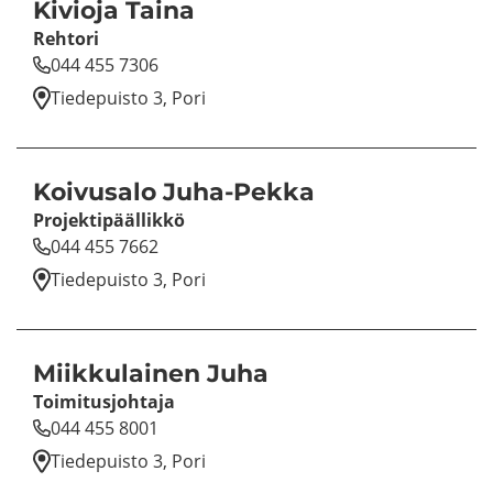
Ki­vio­ja Taina
Reh­to­ri
044 455 7306
Tie­de­puis­to 3, Pori
Koi­vusa­lo Juha-​Pekka
Pro­jek­ti­pääl­lik­kö
044 455 7662
Tie­de­puis­to 3, Pori
Miik­ku­lai­nen Juha
Toi­mi­tus­joh­ta­ja
044 455 8001
Tie­de­puis­to 3, Pori