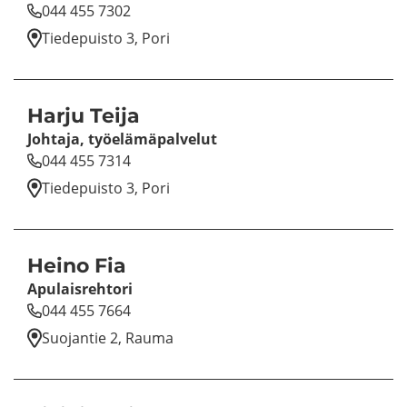
044 455 7302
Tie­de­puis­to 3, Pori
Harju Teija
Joh­ta­ja, työ­elä­mä­pal­ve­lut
044 455 7314
Tie­de­puis­to 3, Pori
Heino Fia
Apu­lais­reh­to­ri
044 455 7664
Suo­jan­tie 2, Rauma