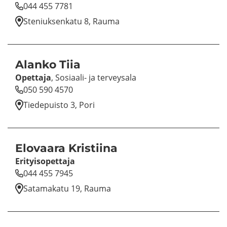
044 455 7781
Ste­niuk­sen­ka­tu 8, Rauma
Alan­ko Tiia
Opet­ta­ja
, Sosiaali-​ ja ter­vey­sa­la
050 590 4570
Tie­de­puis­to 3, Pori
Elo­vaa­ra Kris­tii­na
Eri­tyi­so­pet­ta­ja
044 455 7945
Sa­ta­ma­ka­tu 19, Rauma