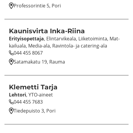
Pro­fes­so­rin­tie 5, Pori
Kau­nis­vir­ta Inka-​Riina
Eri­tyi­so­pet­ta­ja
, Elin­tar­vi­kea­la, Lii­ke­toi­min­ta, Mat­
kai­lua­la, Media-​ala, Ravintola-​ ja catering-​ala
044 455 8067
Sa­ta­ma­ka­tu 19, Rauma
Kle­met­ti Tarja
Leh­to­ri
, YTO-​aineet
044 455 7683
Tie­de­puis­to 3, Pori