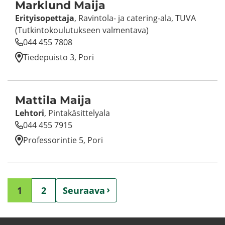
Marklund Maija
Eri­tyi­so­pet­ta­ja
, Ravintola-​ ja catering-​ala, TUVA
(Tut­kin­to­kou­lu­tuk­seen val­men­ta­va)
044 455 7808
Tie­de­puis­to 3, Pori
Mat­ti­la Maija
Leh­to­ri
, Pin­ta­kä­sit­te­ly­ala
044 455 7915
Pro­fes­so­rin­tie 5, Pori
1
2
Seu­raa­va