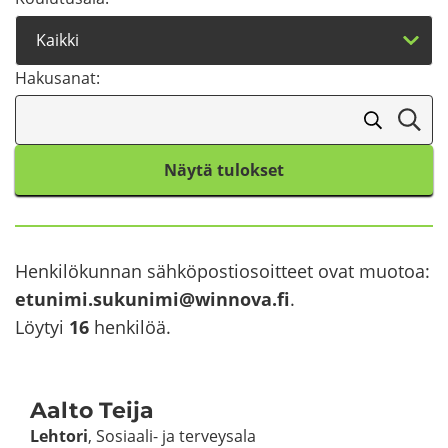
Ha­kusa­nat:
Näytä tulokset
Hen­ki­lö­kun­nan säh­kö­pos­tio­soit­teet ovat muo­toa:
etu­ni­mi.su­ku­ni­mi@winnova.fi
.
Löy­tyi
16
hen­ki­löä.
Aalto Teija
Leh­to­ri
, Sosiaali-​ ja ter­vey­sa­la