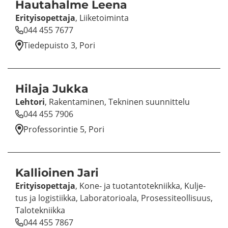
Hau­ta­hal­me Leena
Eri­tyi­so­pet­ta­ja
, Lii­ke­toi­min­ta
044 455 7677
Tie­de­puis­to 3, Pori
Hi­la­ja Jukka
Leh­to­ri
, Ra­ken­ta­mi­nen, Tek­ni­nen suun­nit­te­lu
044 455 7906
Pro­fes­so­rin­tie 5, Pori
Kal­lioi­nen Jari
Eri­tyi­so­pet­ta­ja
, Kone- ja tuo­tan­to­tek­niik­ka, Kul­je­
tus ja lo­gis­tiik­ka, La­bo­ra­to­rio­ala, Pro­ses­si­teol­li­suus,
Ta­lo­tek­niik­ka
044 455 7867