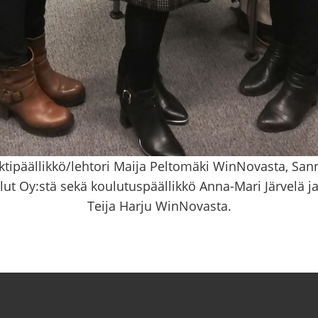
ipäällikkö/lehtori Maija Peltomäki WinNovasta, San
ut Oy:stä sekä koulutuspäällikkö Anna-Mari Järvelä j
Teija Harju WinNovasta.