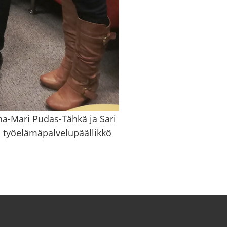
na-Mari Pudas-Tähkä ja Sari
a työelämäpalvelupäällikkö