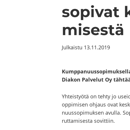
so­pi­vat
mi­ses­tä
Julkaistu
13.11.2019
Kump­pa­nuus­so­pi­muk­sel­l
Dia­kon Pal­ve­lut Oy täh­tää
Yh­teis­työ­tä on tehty jo usei
op­pi­mi­sen oh­jaus ovat kes­k
nuus­so­pi­muk­sen avul­la. So­
rut­ta­mi­ses­ta so­vit­tiin.