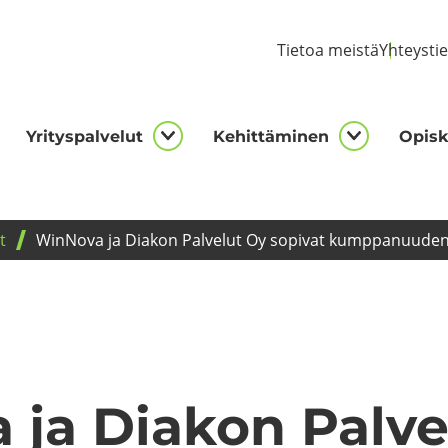
Tie­toa meis­tä
Yh­teys­ti
Yri­tys­pal­ve­lut
Ke­hit­tä­mi­nen
Opis­ke
kijalle
Yrityspalvelut
Kehittämi
asivut
alasivut
alasivut
t
WinNova ja Dia­kon Pal­ve­lut Oy so­pi­vat kump­pa­nuu­den k
ja Dia­kon Pal­ve