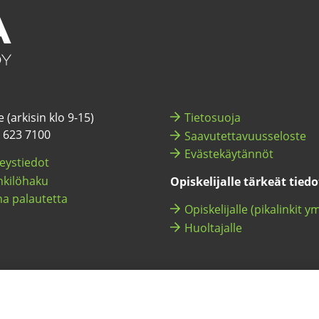
 (ar­ki­sin klo 9-15)
Tie­to­suo­ja
) 623 7100
Saa­vu­tet­ta­vuus­se­los­te
Eväs­te­käy­tän­nöt
eys­tie­dot
ki­lö­ha­ku
Opis­ke­li­jal­le tär­keät tie­d
a pa­lau­tet­ta
Opis­ke­li­jal­le (pi­ka­lin­kit y
Huol­ta­jal­le