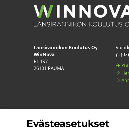
Län­si­ran­ni­kon Kou­lu­tus Oy
Vaih­de
WinNova
p. (02
PL 197
Yh­t
26101 RAUMA
Hen­
Ann
Eväs­tea­se­tuk­set