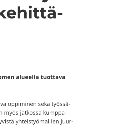
e­hit­tä­
omen alu­eel­la tuot­ta­va
­va op­pi­mi­nen sekä työs­sä­
leen myös jat­kos­sa kump­pa­
is­tä yh­teis­työ­mal­lien juur­