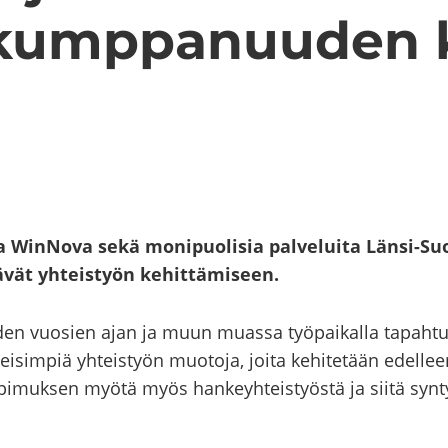
 kump­pa­nuu­den k
a WinNova sekä mo­ni­puo­li­sia pal­ve­lui­ta Länsi-​Su
­vät yh­teis­työn ke­hit­tä­mi­seen.
­den vuo­sien ajan ja muun muas­sa työ­pai­kal­la ta­pah­tu
ei­sim­piä yh­teis­työn muo­to­ja, joita ke­hi­te­tään edel­
pi­muk­sen myötä myös han­keyh­teis­työs­tä ja siitä syn­ty­v