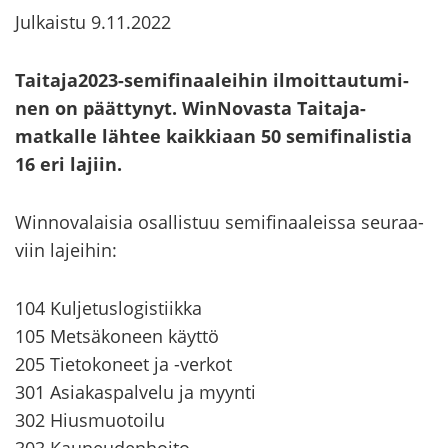
Julkaistu
9.11.2022
Tai­ta­ja2023-​semifinaaleihin il­moit­tau­tu­mi­
nen on päät­ty­nyt. WinNovasta Taitaja-​
matkalle läh­tee kaik­ki­aan 50 se­mi­fi­na­lis­tia
16 eri la­jiin.
Winnovalaisia osal­lis­tuu se­mi­fi­naa­leis­sa seu­raa­
viin la­jei­hin:
104 Kul­je­tus­lo­gis­tiik­ka
105 Met­sä­ko­neen käyt­tö
205 Tie­to­ko­neet ja -​verkot
301 Asia­kas­pal­ve­lu ja myyn­ti
302 Hius­muo­toi­lu