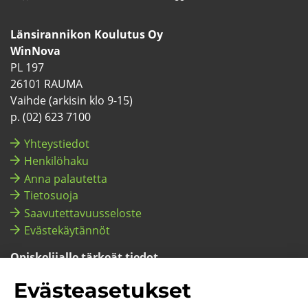
Face­
ryt
Twitterissä
ryt
Lin­
ryt
Ins­
ryt
You­
ryt
Sli­
ryt
boo­
toi­
toi­
ke­
toi­
ta­
toi­
Tu­
toi­
deS­
toi­
Län­si­ran­ni­kon Kou­lu­tus Oy
kis­
seen
seen
dI­
seen
gra­
seen
bes­
seen
ha­
seen
WinNova
sa
pal­
pal­
nis­
pal­
mis­
pal­
sa
pal­
res­
pal­
PL 197
ve­
ve­
sä
ve­
sa
ve­
ve­
sa
ve­
26101 RAUMA
luun)
luun)
luun)
luun)
luun)
luun)
Vaih­de (ar­ki­sin klo 9-15)
p. (02) 623 7100
Yh­teys­tie­dot
Hen­ki­lö­ha­ku
Anna pa­lau­tet­ta
Tie­to­suo­ja
Saa­vu­tet­ta­vuus­se­los­te
Eväs­te­käy­tän­nöt
Opis­ke­li­jal­le tär­keät tie­dot
Opis­ke­li­jal­le (pi­ka­lin­kit ym.)
Eväs­tea­se­tuk­set
Huol­ta­jal­le