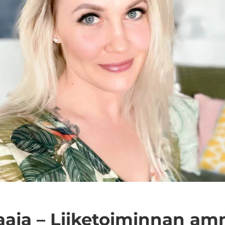
a­ja – Lii­ke­toi­min­nan am­m