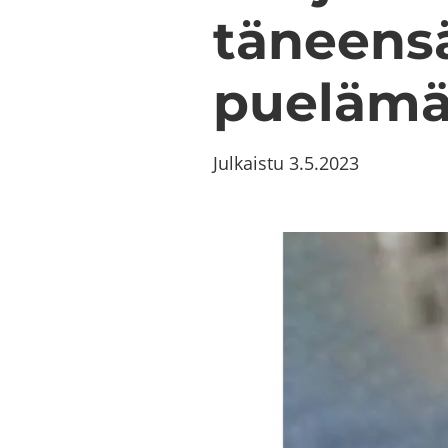
tä­neen­s
pue­lä­mä
Julkaistu
3.5.2023