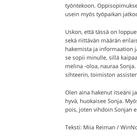
työn­te­koon. Op­pi­so­pi­muk­s
usein myös työ­pai­kan jat­koo
Uskon, että tässä on lop­pue­lä
sekä riit­tä­vän mää­rän eri­lai­
ha­ke­mis­ta ja in­for­maa­tion 
se sopii mi­nul­le, sillä kai­paa
me­li­na -oloa, nau­raa Sonja. Ol
sih­tee­rin, toi­mis­ton as­sis­te
Olen aina ha­ke­nut it­seä­ni ja
hyvä, huo­kai­see Sonja. Myös ju
pois, joten vih­doin Son­jan e
Teks­ti: Miia Rei­man / WinN