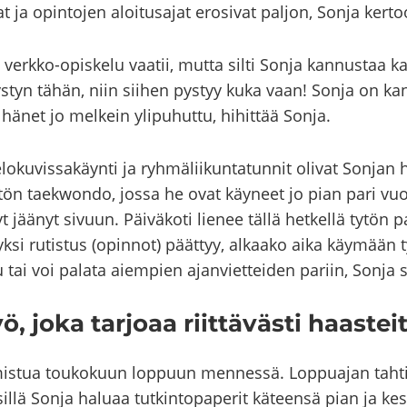
tat ja opin­to­jen aloi­tusa­jat ero­si­vat pal­jon, Sonja ker­to
kin verkko-​opiskelu vaa­tii, mutta silti Sonja kan­nus­taa ka
pys­tyn tähän, niin sii­hen pys­tyy kuka vaan! Sonja on kan
änet jo mel­kein yli­pu­hut­tu, hi­hit­tää Sonja.
o­ku­vis­sa­käyn­ti ja ryh­mä­lii­kun­ta­tun­nit oli­vat Son­jan
ytön taekwondo, jossa he ovat käy­neet jo pian pari vuot­t
t jää­nyt si­vuun. Päi­vä­ko­ti lie­nee tällä het­kel­lä tytön 
i ru­tis­tus (opin­not) päät­tyy, al­kaa­ko aika käy­mään tyl
u tai voi pa­la­ta ai­em­pien ajan­viet­tei­den pa­riin, Sonja s
, joka tar­jo­aa riit­tä­väs­ti haas­tei­
al­mis­tua tou­ko­kuun lop­puun men­nes­sä. Lop­pua­jan tah
ä Sonja ha­lu­aa tut­kin­to­pa­pe­rit kä­teen­sä pian ja kes­