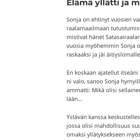
Elämä yl­lät­ti ja m
Sonja on eh­ti­nyt vuo­sien var
raa­la­maa­il­maan tu­tus­tu­mis
mis­ti­vat hänet Sa­ta­sai­raa­la
vuo­sia myö­hem­min Sonja opis­k
ras­kaak­si ja jäi äi­tiys­lo­mal­le
En kos­kaan aja­tel­lut it­seä­n
ni valo, sanoo Sonja hy­myil­le
am­mat­ti: Mikä olisi sel­lai­nen
lään…
Ys­tä­vän kans­sa kes­kus­tel­les
jossa olisi mah­dol­li­suus suun
omak­si yl­lä­tyk­sek­seen myö