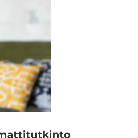
at­ti­tut­kin­to