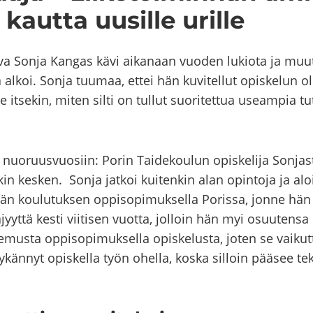
aut­ta uusil­le uril­le
eva Sonja Kan­gas kävi ai­ka­naan vuo­den lu­kio­ta ja muu
a alkoi. Sonja tuu­maa, ettei hän ku­vi­tel­lut opis­ke­lun 
 it­se­kin, miten silti on tul­lut suo­ri­tet­tua useam­pia tut
nuo­ruus­vuo­siin: Porin Tai­de­kou­lun opis­ke­li­ja Son­jas
kin kes­ken. Sonja jat­koi kui­ten­kin alan opin­to­ja ja aloit
­jän kou­lu­tuk­sen op­pi­so­pi­muk­sel­la Po­ris­sa, jonne hän
ä­jyyt­tä kesti vii­ti­sen vuot­ta, jol­loin hän myi osuu­ten­sa
­mus­ta op­pi­so­pi­muk­sel­la opis­ke­lus­ta, joten se vai­kut
­kän­nyt opis­kel­la työn ohel­la, koska sil­loin pää­see te