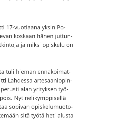
t­ti 17-​vuotiaana yksin Po­
ole­van kos­kaan hänen jut­tun­
­kin­to­ja ja miksi opis­ke­lu on
­ta tuli hie­man en­na­koi­mat­
­ti Lah­des­sa ar­te­saa­nio­pin­
 pe­rus­ti alan yri­tyk­sen työ­
 pois. Nyt ne­li­kymp­pi­sel­lä
­taa so­pi­van opis­ke­lu­muo­to­
­ke­mään sitä työtä heti alus­ta