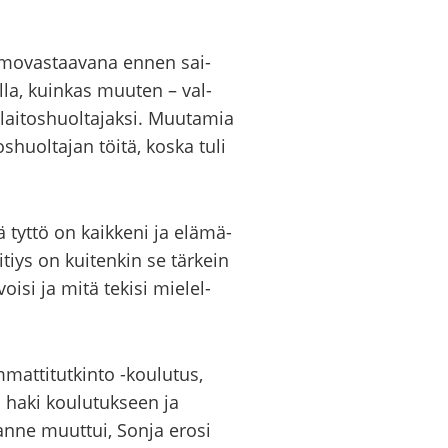
o­mo­vas­taa­va­na ennen sai­
el­la, kuin­kas muu­ten – val­
lai­tos­huol­ta­jak­si. Muu­ta­mia
os­huol­ta­jan töitä, koska tuli
ä tyttö on kaik­ke­ni ja elä­mä­
tiys on kui­ten­kin se tär­kein
i­si ja mitä te­ki­si mie­lel­
mat­ti­tut­kin­to -​koulutus,
a haki kou­lu­tuk­seen ja
lan­ne muut­tui, Sonja erosi