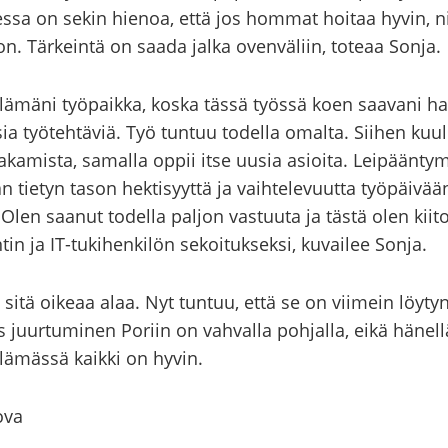
es­sa on sekin hie­noa, että jos hom­mat hoi­taa hyvin, niin 
n. Tär­kein­tä on saada jalka oven­vä­liin, to­te­aa Sonja.
­mä­ni työ­paik­ka, koska tässä työs­sä koen saa­va­ni haas­
sia työ­teh­tä­viä. Työ tun­tuu to­del­la omal­ta. Sii­hen kuu­
ja­ka­mis­ta, sa­mal­la oppii itse uusia asioi­ta. Lei­pään­ty­
n tie­tyn tason hek­ti­syyt­tä ja vaih­te­le­vuut­ta työ­päi­vää­
en saa­nut to­del­la pal­jon vas­tuu­ta ja tästä olen kii­tol­l
n­tin ja IT-​tukihenkilön se­koi­tuk­sek­si, ku­vai­lee Sonja.
 sitä oi­ke­aa alaa. Nyt tun­tuu, että se on vii­mein löy­ty­
ur­tu­mi­nen Po­riin on vah­val­la poh­jal­la, eikä hä­nel­lä 
lä­mäs­sä kaik­ki on hyvin.
ova