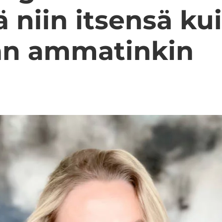
ä niin it­sen­sä ku
n am­ma­tin­kin