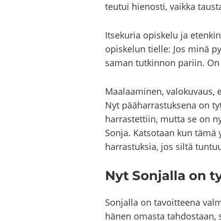
teu­tui hie­nos­ti, vaik­ka taus­
It­se­ku­ria opis­ke­lu ja eten­
opis­ke­lun tiel­le: Jos minä 
saman tut­kin­non pa­riin. On h
Maa­laa­mi­nen, va­lo­ku­vaus, el
Nyt pää­har­ras­tuk­se­na on t
har­ras­tet­tiin, mutta se on ny
Sonja. Kat­so­taan kun tämä yks
har­ras­tuk­sia, jos siltä tun­tu
Nyt Son­jal­la on työ
Son­jal­la on ta­voit­tee­na v
hänen omas­ta tah­dos­taan, sill