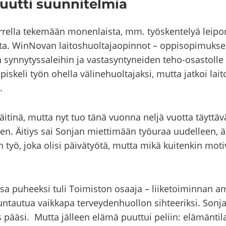
uut­ti suun­ni­tel­mia
­rel­la te­ke­mään mo­nen­lais­ta, mm. työs­ken­te­lyä lei­p
­ta. WinNovan lai­tos­huol­ta­jao­pin­not – op­pi­so­pi­muk­s
n syn­ny­tys­sa­lei­hin ja vas­ta­syn­ty­nei­den teho-​osastolle 
e­li työn ohel­la vä­li­ne­huol­ta­jak­si, mutta jat­koi lai­t
.
i äi­ti­nä, mutta nyt tuo tänä vuon­na neljä vuot­ta täyt­tä­v
n. Äi­tiys sai Son­jan miet­ti­mään työ­uraa uu­del­leen, äi­
 työ, joka olisi päi­vä­työ­tä, mutta mikä kui­ten­kin mo­ti­vo
­sa pu­heek­si tuli Toi­mis­ton osaa­ja – lii­ke­toi­min­nan am­
­tau­tua vaik­ka­pa ter­vey­den­huol­lon sih­tee­rik­si. Sonj
s pääsi. Mutta jäl­leen elämä puut­tui pe­liin: elä­män­ti­