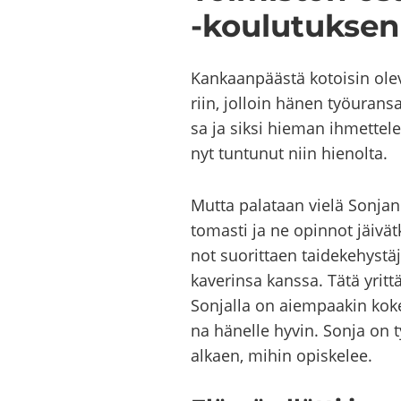
-​koulutuksen k
Kan­kaan­pääs­tä ko­toi­sin ol
riin, jol­loin hänen työ­uran­s
sa ja siksi hie­man ih­met­te­lee
nyt tun­tu­nut niin hie­nol­ta.
Mutta pa­la­taan vielä Son­jan 
to­mas­ti ja ne opin­not jäi­vät­
not suo­rit­taen tai­de­ke­hys­tä
ka­ve­rin­sa kans­sa. Tätä yrit­t
Son­jal­la on ai­em­paa­kin ko­ke
na hä­nel­le hyvin. Sonja on ty
al­kaen, mihin opis­ke­lee.