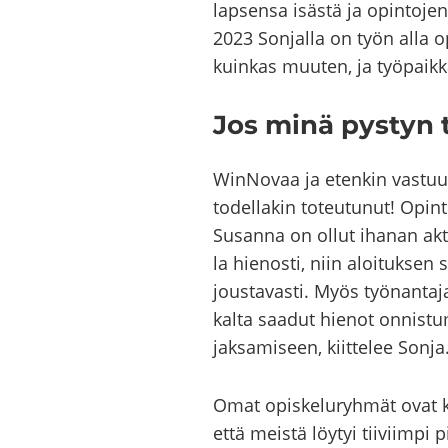
lap­sen­sa isäs­tä ja opin­to­jen
2023 Son­jal­la on työn alla opi
kuin­kas muu­ten, ja työ­paik­ka­
Jos minä pys­tyn t
WinNovaa ja eten­kin vas­tuu­
to­del­la­kin to­teu­tu­nut! Opin­
Susan­na on ollut iha­nan ak­tii
la hie­nos­ti, niin aloi­tuk­sen 
jous­ta­vas­ti. Myös työ­nan­ta­j
kal­ta saa­dut hie­not on­nis­tu­
jak­sa­mi­seen, kiit­te­lee Sonja
Omat opis­ke­lu­ryh­mät ovat ko
että meis­tä löy­tyi tii­viim­pi 