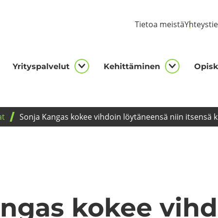
Tie­toa meis­tä
Yh­teys­ti
Yri­tys­pal­ve­lut
Ke­hit­tä­mi­nen
Opis­ke
kijalle
Yrityspalvelut
Kehittämi
asivut
alasivut
alasivut
at
Sonja Kan­gas kokee vih­doin löy­tä­neen­sä niin it­sen­sä 
n­gas kokee vih­d