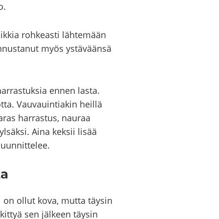
o.
ik­kia roh­keas­ti läh­te­mään
­nus­ta­nut myös ys­tä­vään­sä
 har­ras­tuk­sia ennen lasta.
a. Vau­vauin­tia­kin heil­lä
paras har­ras­tus, nau­raa
­säk­si. Aina kek­sii lisää
uun­nit­te­lee.
ta
ti on ollut kova, mutta täy­sin
kit­tyä sen jäl­keen täy­sin