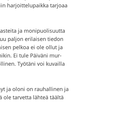
har­joit­te­lu­paik­ka tar­jo­aa
tei­ta ja mo­ni­puo­li­suut­ta
luu pal­jon eri­lai­sen tie­don
mi­sen pel­koa ei ole ollut ja
ni­kin. Ei tule Päi­vä­ni mur­
i­nen. Työ­tä­ni voi ku­vail­la
nyt ja oloni on rau­hal­li­nen ja
ole tar­vet­ta läh­teä tääl­tä