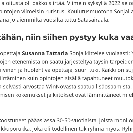
 aloi­tus­ta oli pakko siir­tää. Vii­mein syk­syl­lä 2022 se on
n­to­jen vii­mei­sin ru­tis­tus. Kou­lu­tus­muo­to­na Son­jal­l
na jo ai­em­mil­ta vuo­sil­ta tuttu Sa­ta­sai­raa­la.
ähän, niin sii­hen pys­tyy kuka va
opet­ta­ja
Susan­na Tat­ta­ria
Sonja kiit­te­lee vuo­laas­ti: Y
to­jen ete­ne­mis­tä on saatu jär­jes­tel­tyä täy­sin tar­pei­de­
­vi­nen ja huo­leh­ti­va opet­ta­ja, suuri tuki. Kaik­ki on su­
siir­tä­mi­nen kuin opin­to­jen si­säl­lä ta­pah­tu­neet muu­tok
a sel­väs­ti ar­vos­taa WinNovasta saa­tua li­sä­osaa­mis­ta. L
mi­sen ko­ke­muk­set ja kii­tok­set ovat läm­mit­tä­neet miel­
.
os­tu­neet pää­asias­sa 30-50-​vuotiaista, jois­ta moni on 
pik­ku­po­ruk­ka, joka oli to­del­li­nen tu­ki­ryh­mä myös. Ryh