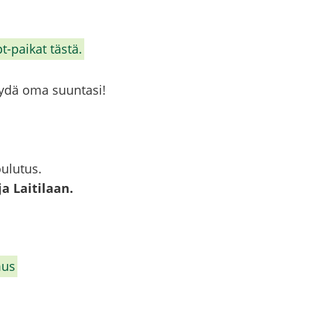
pt-​paikat tästä.
 löydä oma suun­ta­si!
u­lu­tus.
a Lai­ti­laan.
mus