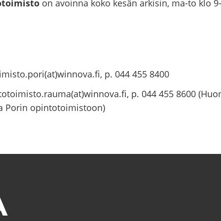
­toi­mis­to
on avoin­na koko kesän ar­ki­sin, ma-to klo 9-1
imisto.pori(at)winnova.fi, p. 044 455 8400
otoimisto.rauma(at)winnova.fi, p. 044 455 8600 (Huom.
na Porin opintotoimistoon)