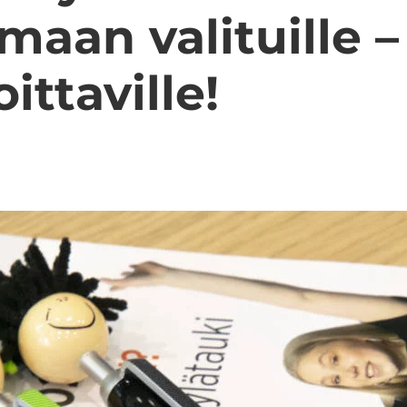
­maan va­li­tuil­le –
it­ta­vil­le!