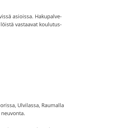
vis­sä asiois­sa. Ha­ku­pal­ve­
öis­tä vas­taa­vat kou­lu­tus­
­ris­sa, Ul­vi­las­sa, Rau­mal­la
a neu­von­ta.