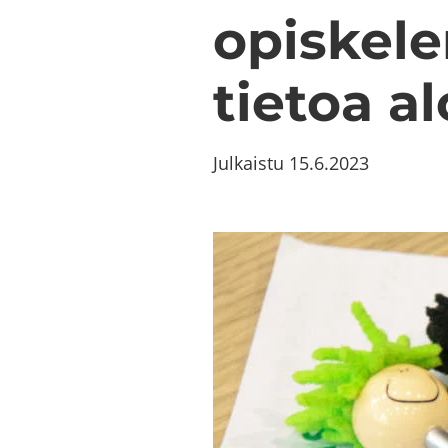
opis­ke­le
tie­toa alo
Julkaistu
15.6.2023