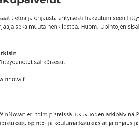
t tie­toa ja oh­jaus­ta eri­tyi­ses­ti ha­keu­tu­mi­seen liit­ty­
ohjaaja sekä muuta hen­ki­lös­töä. Huom. Opin­to­jen si­säl­l
­ki­sin
h­tey­de­no­tot säh­köi­ses­ti.
at)winnova.fi
 WinNovan eri toi­mi­pis­teis­sä lu­ku­vuo­den ar­ki­päi­vi­nä Po
o­dis­tuk­set, opinto-​​ ja kou­lu­mat­ka­tu­ki­asiat ja oh­jaus j