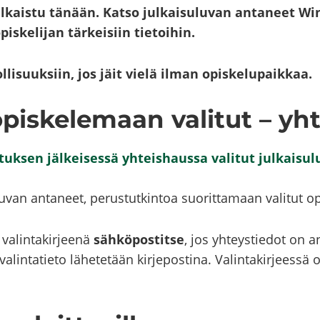
ul­kais­tu tä­nään. Katso jul­kai­su­lu­van an­ta­neet
is­ke­li­jan tär­kei­siin tie­toi­hin.
­li­suuk­siin, jos jäit vielä ilman opis­ke­lu­paik­kaa.
­ke­le­maan va­li­tut – yh­
uk­sen jäl­kei­ses­sä yh­teis­haus­sa va­li­tut jul­kai­su­
u­van an­ta­neet, pe­rus­tut­kin­toa suo­rit­ta­maan va­li­tut opis
 va­lin­ta­kir­jee­nä
säh­kö­pos­tit­se
, jos yh­teys­tie­dot on a
in­ta­tie­to lä­he­te­tään kir­je­pos­ti­na. Va­lin­ta­kir­jees­sä o