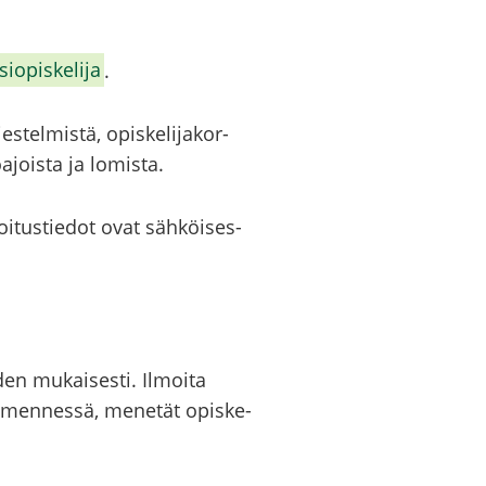
pis­ke­li­ja
.
s­tel­mis­tä, opis­ke­li­ja­kor­
­ajois­ta ja lo­mis­ta.
i­tus­tie­dot ovat säh­köi­ses­
den mu­kai­ses­ti. Il­moi­ta
 men­nes­sä, me­ne­tät opis­ke­