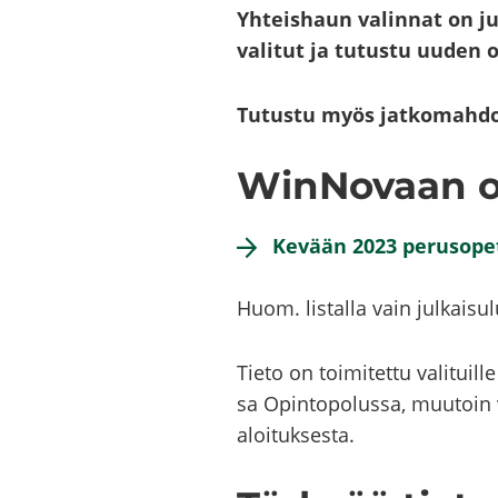
Yh­teis­haun va­lin­nat on j
va­li­tut ja tu­tus­tu uuden op
Tu­tus­tu myös jat­ko­mah­dol
WinNovaan opis
Ke­vään 2023 pe­rus­o­pe­t
Huom. lis­tal­la vain jul­kai­su­l
Tieto on toi­mi­tet­tu va­li­tuil­le
sa Opin­to­po­lus­sa, muu­toin va­l
aloi­tuk­ses­ta.