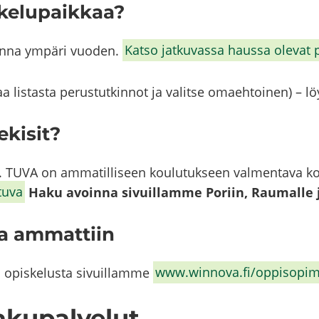
ke­lu­paik­kaa?
­na ym­pä­ri vuo­den.
Katso jat­ku­vas­sa haus­sa ole­vat 
aa lis­tas­ta pe­rus­tut­kin­not ja va­lit­se omaeh­toi­nen) –
­ki­sit?
 TUVA on am­ma­til­li­seen kou­lu­tuk­seen val­men­ta­va ko
tuva
Haku avoin­na si­vuil­lam­me Po­riin, Rau­mal­le j
la am­mat­tiin
la opis­ke­lus­ta si­vuil­lam­me
www.winnova.fi/op­pi­so­pi­
u­pal­ve­lut