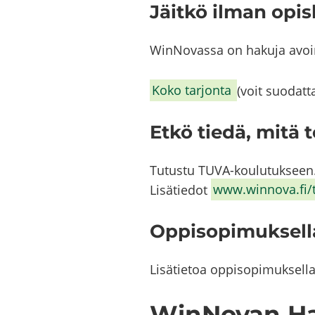
Jäit­kö ilman opis­
WinNovassa on ha­ku­ja avoin
Koko tar­jon­ta
(voit suo­dat­t
Etkö tiedä, mitä te
Tu­tus­tu TUVA-​​koulutukseen.
Li­sä­tie­dot
www.winnova.fi/
Op­pi­so­pi­muk­sel­
Li­sä­tie­toa op­pi­so­pi­muk­sel­
WinNovan Ha­k