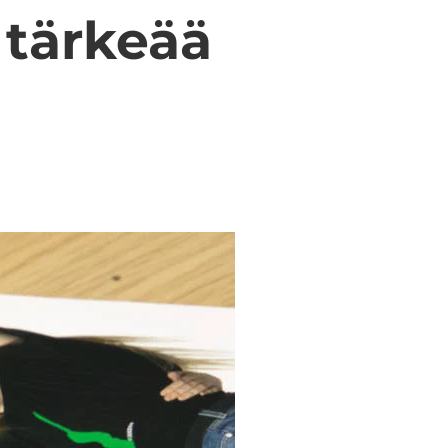
 tär­ke­ää