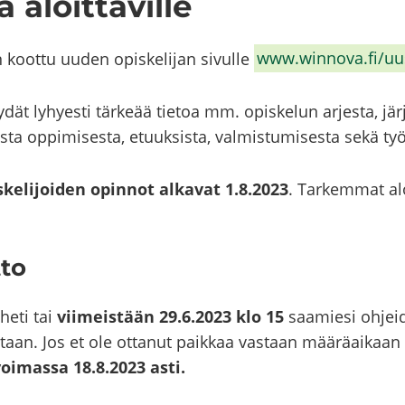
 aloit­ta­vil­le
on koot­tu uuden opis­ke­li­jan si­vul­le
www.winnova.fi/uusio­
­dät ly­hyes­ti tär­ke­ää tie­toa mm. opis­ke­lun ar­jes­ta, jär­je
vas­ta op­pi­mi­ses­ta, etuuk­sis­ta, val­mis­tu­mi­ses­ta sekä työ
kelijoiden opin­not al­ka­vat 1.8.2023
. Tar­kem­mat alo
­to
 heti tai
vii­meis­tään 29.6.2023 klo 15
saa­mie­si oh­jei­
taan. Jos et ole ot­ta­nut paik­kaa vas­taan mää­rä­ai­kaan
voi­mas­sa 18.8.2023 asti.