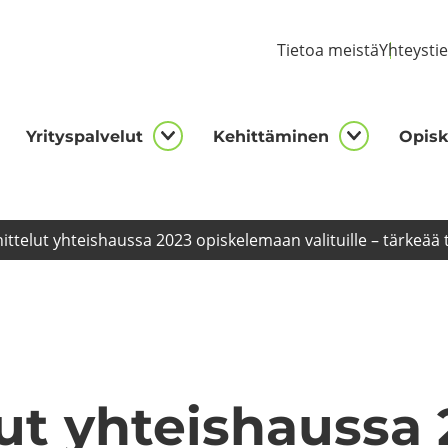
Tie­toa meis­tä
Yh­teys­ti
Yri­tys­pal­ve­lut
Ke­hit­tä­mi­nen
Opis­ke
kijalle
Yrityspalvelut
Kehittämi
asivut
alasivut
alasivut
it­te­lut yh­teis­haus­sa 2023 opis­ke­le­maan va­li­tuil­le – tär­ke­ää ti
­lut yh­teis­haus­sa