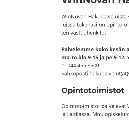
WinNovan Ha­ku­pal­ve­luis­ta saa
luis­sa tu­ke­na­si on opinto-​​
ten vas­tuu­hen­ki­löt.
Pal­ve­lem­me koko kesän ar
ma-to klo 9-15 ja pe 9-12.
Y
p. 044 455 8500
Säh­kö­pos­ti ha­ku­pal­ve­lut(
Opin­to­toi­mis­tot
Opin­to­toi­mis­tot pal­ve­le­vat
ja Lai­ti­las­sa. Mm. opis­ke­lu­t