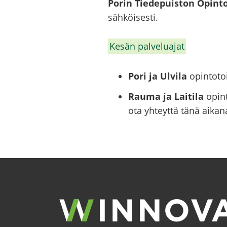
Porin Tie­de­puis­ton Opin­to
säh­köi­ses­ti.
Kesän pal­ve­lua­jat
Pori ja Ulvila
opintoto
Rauma ja Laitila
opint
ota yhteyttä tänä aika