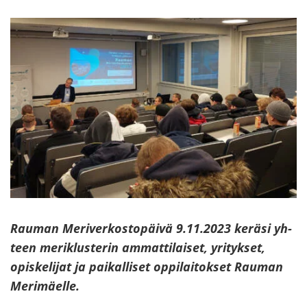
Rau­man Me­ri­ver­kos­to­päi­vä 9.11.2023 ke­rä­si yh­
teen me­riklus­te­rin am­mat­ti­lai­set, yri­tyk­set,
opis­ke­li­jat ja pai­kal­li­set op­pi­lai­tok­set Rau­man
Me­ri­mäel­le.