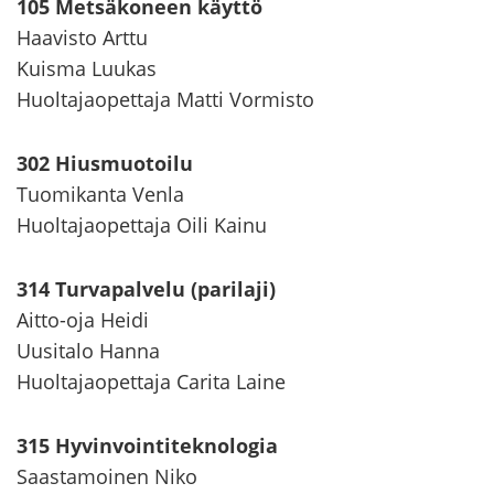
105 Met­sä­ko­neen käyt­tö
Haa­vis­to Arttu
Kuis­ma Luu­kas
Huol­ta­jao­pet­ta­ja Matti Vor­mis­to
302 Hius­muo­toi­lu
Tuo­mi­kan­ta Venla
Huol­ta­jao­pet­ta­ja Oili Kainu
314 Tur­va­pal­ve­lu (pa­ri­la­ji)
Aitto-​oja Heidi
Uusi­ta­lo Hanna
Huol­ta­jao­pet­ta­ja Ca­ri­ta Laine
315 Hy­vin­voin­ti­tek­no­lo­gia
Saas­ta­moi­nen Niko