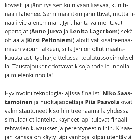
ko­vas­ti ja jän­ni­tys sen kuin vaan kas­vaa, kun fi­
naa­li lä­he­nee. Se­mi­fi­naa­lit­kin jän­nit­ti­vät, mutta fi­
naa­li vielä enem­män. Jyri, häntä val­men­ta­vat
opet­ta­jat (
Anne Jurva
ja
Le­ni­ta La­ger­bom
) sekä
oh­jaa­ja (
Kirsi Pel­to­nie­mi
) aloit­ti­vat ki­sat­ree­naa­
mi­sen vapun jäl­keen, sillä Jyri on ollut maa­lis­
kuus­ta asti työ­har­joit­te­lus­sa kou­lu­tus­so­pi­muk­sel­
la. Taus­ta­jou­kot odot­ta­vat ki­so­ja to­del­la in­nol­la
ja mie­len­kiin­nol­la!
Hyvinvointiteknologia-​lajissa fi­na­lis­ti
Niko Saas­
ta­moi­nen
ja huol­ta­jao­pet­ta­ja
Piia Paa­vo­la
ovat
val­mis­tau­tu­neet ki­soi­hin tree­naa­mal­la yh­des­sä
si­mu­laa­tio­ti­lan­tei­ta, käy­neet läpi tu­le­vat fi­naa­li­
teh­tä­vien ku­vauk­set ja pe­reh­ty­neet nii­hin. Ki­saa­
jan kans­sa on käyty läpi van­ho­ja kil­pai­lu­teh­tä­viä