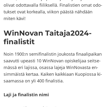
oli­vat odot­ta­val­la fii­lik­sel­lä. Fi­na­lis­tien omat odo­
tuk­set ovat kor­keal­la, vii­kon pääs­tä näh­dään
miten kävi!
WinNovan Tai­ta­ja2024-​​
finalistit
Noin 1900:n se­mi­fi­na­lis­tin jou­kos­ta fi­naa­li­pai­kan
saa­vut­ti upeas­ti 10 WinNovan opis­ke­li­jaa seit­se­
mäs­sä eri la­jis­sa, osas­sa la­je­ja WinNovasta en­
sim­mäis­tä ker­taa. Kai­ken kaik­ki­aan Kuo­pios­sa ki­
saa­mas­sa on yli 400 fi­na­lis­tia.
Laji ja fi­na­lis­tin nimi