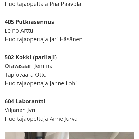
Huol­ta­jao­pet­ta­ja Piia Paa­vo­la
405 Put­kia­sen­nus
Leino Arttu
Huol­ta­jao­pet­ta­ja Jari Hä­sä­nen
502 Kokki (pa­ri­la­ji)
Ora­va­saa­ri Je­mi­na
Ta­pio­vaa­ra Otto
Huol­ta­jao­pet­ta­ja Janne Lohi
604 La­bo­rant­ti
Vil­ja­nen Jyri
Huol­ta­jao­pet­ta­ja Anne Jurva