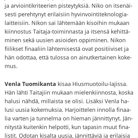
ja ar­vioin­ti­kri­tee­rien pis­tey­tyk­siä. Niko on it­se­näi­
ses­ti pe­reh­ty­nyt eri­lai­siin hy­vin­voin­ti­tek­no­lo­gia­
lait­tei­siin. Nikon sai läh­te­mään ki­soi­hin mu­kaan
kiin­nos­tus Taitaja-​toiminnasta ja it­sen­sä ke­hit­tä­
mi­nen sekä uusien asioi­den op­pi­mi­nen. Nikon
fii­lik­set fi­naa­liin läh­te­mi­ses­tä ovat po­si­tii­vi­set ja
hän odot­taa, että tu­los­sa on ai­nut­ker­tai­nen ko­ke­
mus.
Venla Tuo­mi­kan­ta
kisaa Hiusmuotoilu-​lajissa.
Hän lähti Tai­ta­jiin mu­kaan mie­len­kiin­nos­ta, koska
ha­lusi nähdä, mil­lais­ta se olisi. Li­säk­si Venla ha­
lusi uusia ko­ke­muk­sia. Har­joit­te­len in­nol­la fi­naa­
lia var­ten ja tun­nel­ma on hie­man jän­nit­ty­nyt. Jän­
ni­tys­tä kui­ten­kin hel­pot­ti, kun ta­pa­sin muut fi­na­
lis­tit. Odo­tan ki­sal­ta uusia, jän­nit­tä­viä ja eri­lai­sia