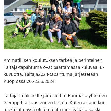
Am­ma­til­li­sen kou­lu­tuk­sen tär­keä ja pe­rin­tei­nen
Taitaja-​tapahtuma ovat päät­tä­mäs­sä ku­lu­vaa lu­
ku­vuot­ta. Tai­ta­ja2024-​​tapahtuma jär­jes­te­tään
Kuo­pios­sa 20.-23.5.2024.
Taitaja-​finalisteille jär­jes­tet­tiin Rau­mal­la yh­tei­nen
tsemp­pi­ti­lai­suus ennen läh­töä. Kuten asi­aan kuu­
luu­kin, il­mas­sa oli jo pien­tä jän­ni­tys­tä ja kaik­ki