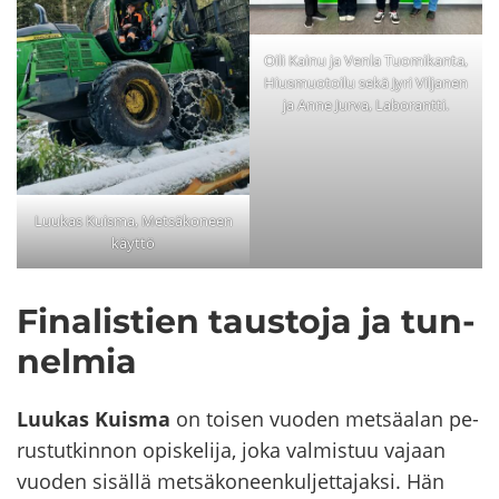
Oili Kainu ja Venla Tuomikanta,
Hiusmuotoilu sekä Jyri Viljanen
ja Anne Jurva, Laborantti.
Luukas Kuisma, Metsäkoneen
käyttö
Fi­na­lis­tien taus­to­ja ja tun­
nel­mia
Luu­kas Kuis­ma
on toi­sen vuo­den met­sä­alan pe­
rus­tut­kin­non opis­ke­li­ja, joka val­mis­tuu va­jaan
vuo­den si­säl­lä met­sä­ko­neen­kul­jet­ta­jak­si. Hän