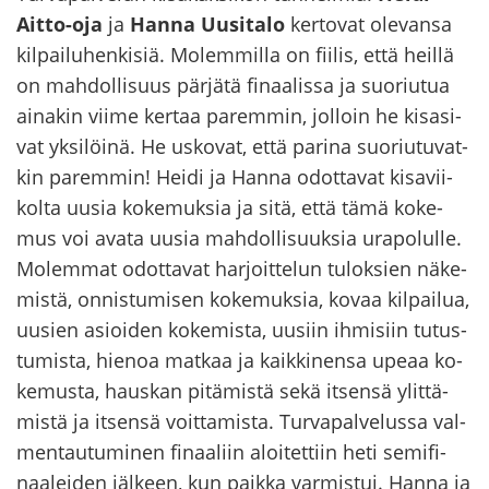
Aitto-​oja
ja
Hanna Uusi­ta­lo
ker­to­vat ole­van­sa
kil­pai­lu­hen­ki­siä. Mo­lem­mil­la on fii­lis, että heil­lä
on mah­dol­li­suus pär­jä­tä fi­naa­lis­sa ja suo­riu­tua
ai­na­kin viime ker­taa pa­rem­min, jol­loin he ki­sa­si­
vat yk­si­löi­nä. He us­ko­vat, että pa­ri­na suo­riu­tu­vat­
kin pa­rem­min! Heidi ja Hanna odot­ta­vat ki­sa­vii­
kol­ta uusia ko­ke­muk­sia ja sitä, että tämä ko­ke­
mus voi avata uusia mah­dol­li­suuk­sia ura­po­lul­le.
Mo­lem­mat odot­ta­vat har­joit­te­lun tu­lok­sien nä­ke­
mis­tä, on­nis­tu­mi­sen ko­ke­muk­sia, kovaa kil­pai­lua,
uusien asioi­den ko­ke­mis­ta, uusiin ih­mi­siin tu­tus­
tu­mis­ta, hie­noa mat­kaa ja kaik­ki­nen­sa upeaa ko­
ke­mus­ta, haus­kan pi­tä­mis­tä sekä it­sen­sä ylit­tä­
mis­tä ja it­sen­sä voit­ta­mis­ta. Tur­va­pal­ve­lus­sa val­
men­tau­tu­mi­nen fi­naa­liin aloi­tet­tiin heti se­mi­fi­
naa­lei­den jäl­keen, kun paik­ka var­mis­tui. Hanna ja