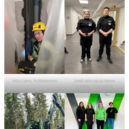
Arttu Leino, Putkiasennus
Heidi Aitto-oja ja Hanna
Uusitalo, Turvapalvelu