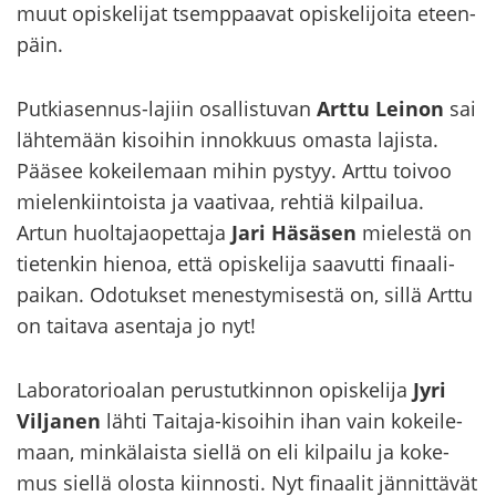
muut opis­ke­li­jat tsemp­paa­vat opis­ke­li­joi­ta eteen­
päin.
Putkiasennus-​lajiin osal­lis­tu­van
Arttu Lei­non
sai
läh­te­mään ki­soi­hin in­nok­kuus omas­ta la­jis­ta.
Pää­see ko­kei­le­maan mihin pys­tyy. Arttu toi­voo
mie­len­kiin­tois­ta ja vaa­ti­vaa, reh­tiä kil­pai­lua.
Artun huol­ta­jao­pet­ta­ja
Jari Hä­sä­sen
mie­les­tä on
tie­ten­kin hie­noa, että opis­ke­li­ja saa­vut­ti fi­naa­li­
pai­kan. Odo­tuk­set me­nes­ty­mi­ses­tä on, sillä Arttu
on tai­ta­va asen­ta­ja jo nyt!
La­bo­ra­to­rio­alan pe­rus­tut­kin­non opis­ke­li­ja
Jyri
Vil­ja­nen
lähti Taitaja-​kisoihin ihan vain ko­kei­le­
maan, min­kä­lais­ta siel­lä on eli kil­pai­lu ja ko­ke­
mus siel­lä olos­ta kiin­nos­ti. Nyt fi­naa­lit jän­nit­tä­vät