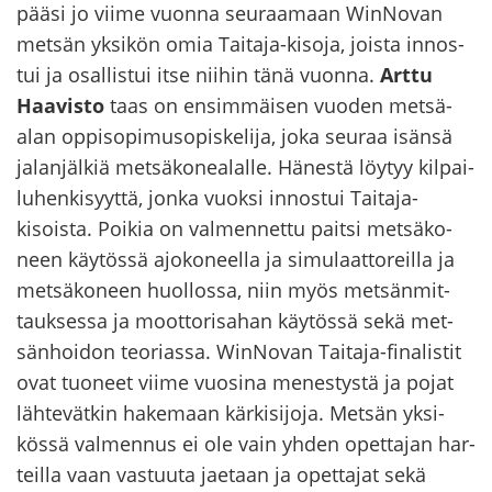
pääsi jo viime vuon­na seu­raa­maan WinNovan
met­sän yk­si­kön omia Taitaja-​kisoja, jois­ta in­nos­
tui ja osal­lis­tui itse nii­hin tänä vuon­na.
Arttu
Haa­vis­to
taas on en­sim­mäi­sen vuo­den met­sä­
alan op­pi­so­pi­mus­opis­ke­li­ja, joka seu­raa isän­sä
ja­lan­jäl­kiä met­sä­ko­nea­lal­le. Hä­nes­tä löy­tyy kil­pai­
lu­hen­ki­syyt­tä, jonka vuok­si in­nos­tui Taitaja-​
kisoista. Poi­kia on val­men­net­tu pait­si met­sä­ko­
neen käy­tös­sä ajo­ko­neel­la ja si­mu­laat­to­reil­la ja
met­sä­ko­neen huol­los­sa, niin myös met­sän­mit­
tauk­ses­sa ja moot­to­ri­sa­han käy­tös­sä sekä met­
sän­hoi­don teo­rias­sa. WinNovan Taitaja-​finalistit
ovat tuo­neet viime vuo­si­na me­nes­tys­tä ja pojat
läh­te­vät­kin ha­ke­maan kär­ki­si­jo­ja. Met­sän yk­si­
kös­sä val­men­nus ei ole vain yhden opet­ta­jan har­
teil­la vaan vas­tuu­ta jae­taan ja opet­ta­jat sekä