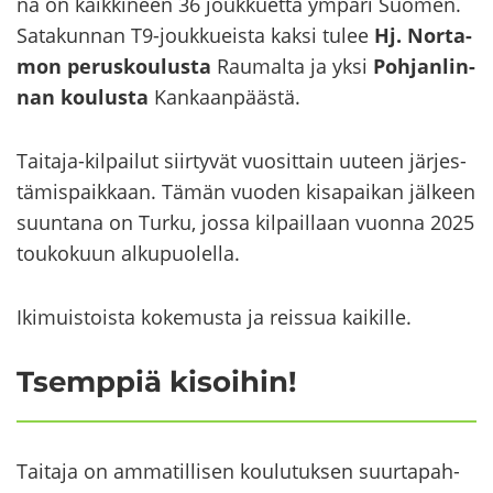
na on kaik­ki­neen 36 jouk­kuet­ta ym­pä­ri Suo­men.
Sa­ta­kun­nan T9-​joukkueista kaksi tulee
Hj. Nor­ta­
mon
pe­rus­kou­lus­ta
Rau­mal­ta ja yksi
Poh­jan­lin­
nan kou­lus­ta
Kan­kaan­pääs­tä.
Taitaja-​kilpailut siir­ty­vät vuo­sit­tain uu­teen jär­jes­
tä­mis­paik­kaan. Tämän vuo­den ki­sa­pai­kan jäl­keen
suun­ta­na on Turku, jossa kil­pail­laan vuon­na 2025
tou­ko­kuun al­ku­puo­lel­la.
Iki­muis­tois­ta ko­ke­mus­ta ja reis­sua kai­kil­le.
Tsemp­piä ki­soi­hin!
Tai­ta­ja on am­ma­til­li­sen kou­lu­tuk­sen suur­ta­pah­