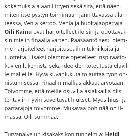
ko­ke­muk­sia alaan liit­tyen sekä sitä, että näen,
miten itse pys­tyn toi­mi­maan jän­nit­tä­väs­sä ti­lan­
tees­sa, Venla ker­too. Venla ja huol­ta­jao­pet­ta­ja
Oili Kainu
ovat har­joi­tel­leet iloi­sin ja odot­ta­vai­
sin mie­lin fi­naa­lia var­ten. Pää­sään­töi­ses­ti olem­
me har­joi­tel­leet har­joi­tus­päi­hin tek­nii­koi­ta ja
tuot­tei­ta. Li­säk­si olem­me ope­tel­leet ins­pi­raa­tio­
ku­vien lu­ke­mis­ta sekä ideoi­den to­teu­tus­ta elä­vil­
le mal­leil­le. Hyvä ku­van­lu­ku­tai­to aut­taa työn on­
nis­tu­mi­ses­sa. Fi­naa­lin mal­lia­siak­kaat ar­vo­taan.
Toi­vom­me, että meil­le osu­vil­la asiak­kail­la olisi
teh­tä­viin hyvin so­vel­tu­vat hiuk­set. Myös hius- ja
par­ta­ra­jo­ja toi­vom­me. Mu­ka­vaa pö­hi­nää on il­
mas­sa, Oili sum­maa.
Tur­va­pal­ve­lun ki­sa­kak­si­kon tun­nel­mia:
Heidi