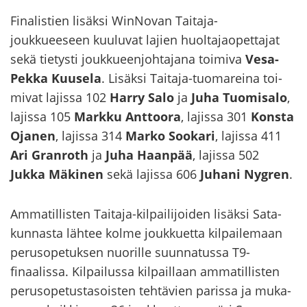
Fi­na­lis­tien li­säk­si WinNovan Taitaja-​​
joukkueeseen kuu­lu­vat la­jien huol­ta­jao­pet­ta­jat
sekä tie­tys­ti jouk­ku­een­joh­ta­ja­na toi­mi­va
Vesa-​​
Pekka Kuuse­la
. Li­säk­si Taitaja-​tuomareina toi­
mi­vat la­jis­sa 102
Harry Salo
ja
Juha Tuo­mi­sa­lo
,
la­jis­sa 105
Mark­ku Ant­too­ra
, la­jis­sa 301
Kons­ta
Oja­nen
, la­jis­sa 314
Marko Soo­ka­ri
, la­jis­sa 411
Ari Gran­roth
ja
Juha Haan­pää
, la­jis­sa 502
Jukka Mä­ki­nen
sekä la­jis­sa 606
Ju­ha­ni Nygren
.
Am­ma­til­lis­ten Taitaja-​kilpailijoiden li­säk­si Sa­ta­
kun­nas­ta läh­tee kolme jouk­kuet­ta kil­pai­le­maan
pe­rus­o­pe­tuk­sen nuo­ril­le suun­na­tus­sa T9-​
finaalissa. Kil­pai­lus­sa kil­pail­laan am­ma­til­lis­ten
pe­rus­o­pe­tus­ta­sois­ten teh­tä­vien pa­ris­sa ja mu­ka­