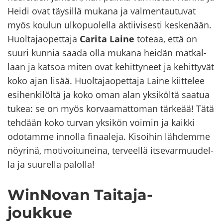
Heidi ovat täy­sil­lä mu­ka­na ja val­men­tau­tu­vat
myös kou­lun ul­ko­puo­lel­la ak­tii­vi­ses­ti kes­ke­nään.
Huol­ta­jao­pet­ta­ja
Ca­ri­ta Laine
to­te­aa, että on
suuri kun­nia saada olla mu­ka­na hei­dän mat­kal­
laan ja kat­soa miten ovat ke­hit­ty­neet ja ke­hit­ty­vät
koko ajan lisää. Huol­ta­jao­pet­ta­ja Laine
kiit­te­lee
esi­hen­ki­löl­tä ja koko oman alan yk­si­köl­tä saa­tua
tukea: se on myös kor­vaa­mat­to­man tär­ke­ää! Tätä
teh­dään koko tur­van yk­si­kön voi­min ja kaik­ki
odo­tam­me in­nol­la fi­naa­le­ja. Ki­soi­hin läh­dem­me
nöy­ri­nä, mo­ti­voi­tu­nei­na, ter­veel­lä it­se­var­muu­del­
la ja suu­rel­la pa­lol­la!
WinNovan Taitaja-​
joukkue