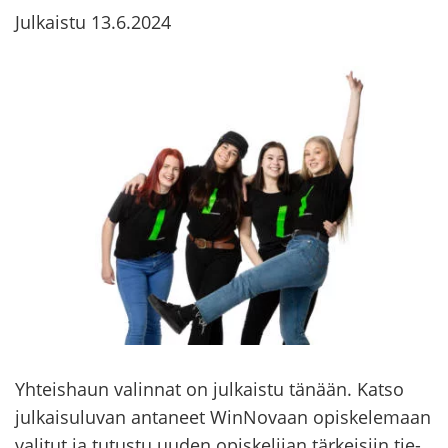
Julkaistu
13.6.2024
Yh­teis­haun va­lin­nat on jul­kais­tu tä­nään. Katso
jul­kai­su­lu­van an­ta­neet WinNovaan opis­ke­le­maan
va­li­tut ja tu­tus­tu uuden opis­ke­li­jan tär­kei­siin tie­