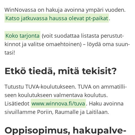
WinNovassa on ha­ku­ja avoin­na ym­pä­ri vuo­den.
Katso jat­ku­vas­sa haus­sa ole­vat pt-​​paikat
.
Koko tar­jon­ta
(voit suo­dat­taa lis­tas­ta pe­rus­tut­
kin­not ja va­lit­se omaeh­toi­nen) – löydä oma suun­
ta­si!
Etkö tiedä, mitä te­ki­sit?
Tu­tus­tu TUVA-​​​koulutukseen. TUVA on am­ma­til­li­
seen kou­lu­tuk­seen val­men­ta­va kou­lu­tus.
Li­sä­tie­dot
www.winnova.fi/tuva
. Haku avoin­na
si­vuil­lam­me Po­riin, Rau­mal­le ja Lai­ti­laan.
Op­pi­so­pi­mus, ha­ku­pal­ve­