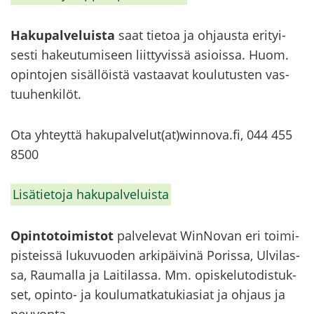
Ha­ku­pal­ve­luis­ta
saat tie­toa ja oh­jaus­ta eri­tyi­
ses­ti ha­keu­tu­mi­seen liit­ty­vis­sä asiois­sa. Huom.
opin­to­jen si­säl­löis­tä vas­taa­vat kou­lu­tus­ten vas­
tuu­hen­ki­löt.
Ota yh­teyt­tä ha­ku­pal­ve­lut(at)winnova.fi, 044 455
8500
Li­sä­tie­to­ja ha­ku­pal­ve­luis­ta
Opin­to­toi­mis­tot
pal­ve­le­vat WinNovan eri toi­mi­
pis­teis­sä lu­ku­vuo­den ar­ki­päi­vi­nä Po­ris­sa, Ul­vi­las­
sa, Rau­mal­la ja Lai­ti­las­sa. Mm. opis­ke­lu­to­dis­tuk­
set, opinto-​​​ ja kou­lu­mat­ka­tu­ki­asiat ja oh­jaus ja
neu­von­ta.