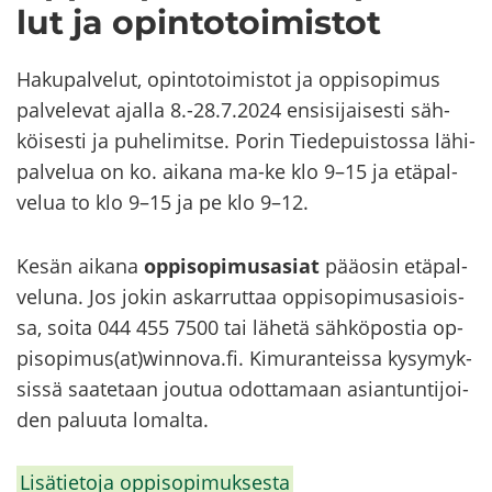
lut ja opin­to­toi­mis­tot
Ha­ku­pal­ve­lut, opin­to­toi­mis­tot ja op­pi­so­pi­mus
pal­ve­le­vat ajal­la 8.-28.7.2024 en­si­si­jai­ses­ti säh­
köi­ses­ti ja pu­he­li­mit­se. Porin Tie­de­puis­tos­sa lä­hi­
pal­ve­lua on ko. ai­ka­na ma-ke klo 9–15 ja etä­pal­
ve­lua to klo 9–15 ja pe klo 9–12.
Kesän ai­ka­na
op­pi­so­pi­mus­asiat
pää­osin etä­pal­
ve­lu­na. Jos jokin as­kar­rut­taa op­pi­so­pi­mus­asiois­
sa, soita 044 455 7500 tai lä­he­tä säh­kö­pos­tia op­
pi­so­pi­mus(at)winnova.fi. Ki­mu­ran­teis­sa ky­sy­myk­
sis­sä saa­te­taan jou­tua odot­ta­maan asian­tun­ti­joi­
den pa­luu­ta lo­mal­ta.
Li­sä­tie­to­ja op­pi­so­pi­muk­ses­ta