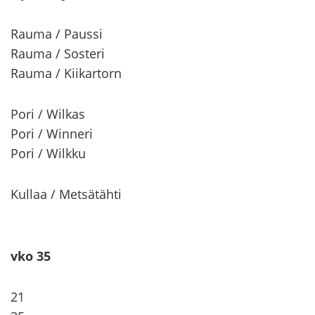
Rauma / Paus­si
Rauma / Sos­te­ri
Rauma / Kii­kar­torn
Pori / Wilkas
Pori / Winneri
Pori / Wilkku
Kul­laa / Met­sä­täh­ti
vko 35
21