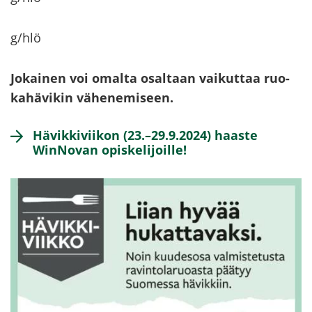
g/hlö
Jo­kai­nen voi omal­ta osal­taan vai­kut­taa ruo­
ka­hä­vi­kin vä­he­ne­mi­seen.
Hä­vik­ki­vii­kon (23.–29.9.2024) haas­te
WinNovan opis­ke­li­joil­le!