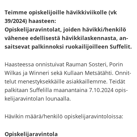
Teim­me opis­ke­li­joil­le hä­vik­ki­vii­kol­le (vk
39/2024) haas­teen:
Opis­ke­li­ja­ra­vin­to­lat, joi­den hä­vik­ki/hen­ki­lö
vä­he­nee edel­li­ses­tä hä­vik­ki­las­ken­nas­ta, an­
sait­se­vat pal­kin­nok­si ruo­kai­li­joil­leen Suf­fe­lit.
Haas­tees­sa on­nis­tui­vat Rau­man Sos­te­ri, Porin
Wilkas ja Winneri sekä Kul­laan Met­sä­täh­ti. On­nit­
te­lut me­nes­tyk­sek­käil­le asiak­kail­lem­me. Tei­dät
pal­ki­taan Suf­fe­lil­la maa­nan­tai­na 7.10.2024 opis­
ke­li­ja­ra­vin­to­lan lou­naal­la.
Hä­vi­kin määrä/hen­ki­lö opis­ke­li­ja­ra­vin­to­lois­sa:
Opis­ke­li­ja­ra­vin­to­la