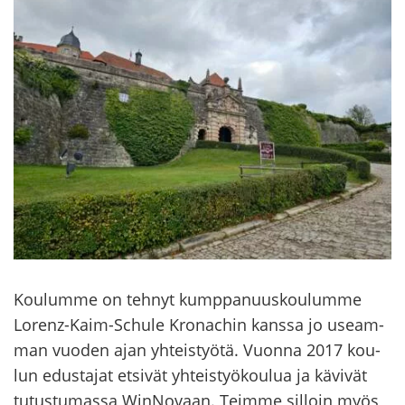
Kou­lum­me on teh­nyt kump­pa­nuus­kou­lum­me
Lorenz-​Kaim-Schule Kro­nac­hin kans­sa jo useam­
man vuo­den ajan yh­teis­työ­tä. Vuon­na 2017 kou­
lun edus­ta­jat et­si­vät yh­teis­työ­kou­lua ja kä­vi­vät
tu­tus­tu­mas­sa WinNovaan. Teim­me sil­loin myös