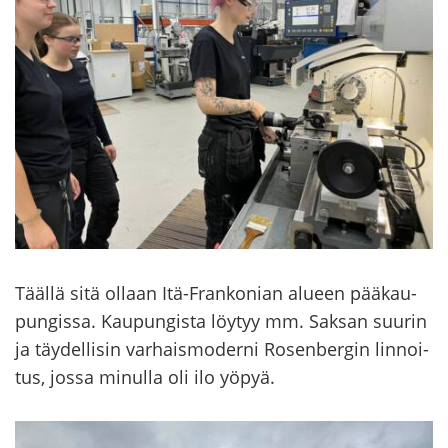
Tääl­lä sitä ol­laan Itä-​Frankonian alu­een pää­kau­
pun­gis­sa. Kau­pun­gis­ta löy­tyy mm. Sak­san suu­rin
ja täy­del­li­sin var­hais­mo­der­ni Ro­sen­ber­gin lin­noi­
tus, jossa mi­nul­la oli ilo yöpyä.