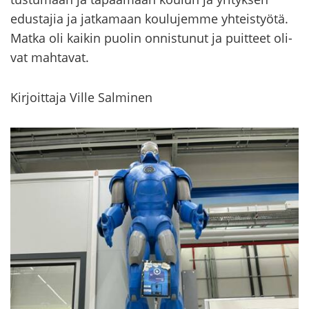
edus­ta­jia ja jat­ka­maan kou­lu­jem­me yh­teis­työ­tä.
Matka oli kai­kin puo­lin on­nis­tu­nut ja puit­teet oli­
vat mah­ta­vat.
Kir­joit­ta­ja Ville Sal­mi­nen