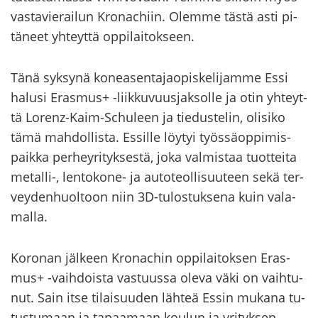
vas­ta­vie­rai­lun Kro­nac­hiin. Olem­me tästä asti pi­
tä­neet yh­teyt­tä op­pi­lai­tok­seen.
Tänä syk­sy­nä ko­nea­sen­ta­jao­pis­ke­li­jam­me Essi
ha­lusi Eras­mus+ -​liikkuvuusjaksolle ja otin yh­teyt­
tä Lorenz-​Kaim-Schuleen ja tie­dus­te­lin, oli­si­ko
tämä mah­dol­lis­ta. Es­sil­le löy­tyi työs­sä­op­pi­mis­
paik­ka per­hey­ri­tyk­ses­tä, joka val­mis­taa tuot­tei­ta
metalli-​, lentokone-​ ja au­to­teol­li­suu­teen sekä ter­
vey­den­huol­toon niin 3D-​tulostuksena kuin va­la­
mal­la.
Ko­ro­nan jäl­keen Kro­nac­hin op­pi­lai­tok­sen Eras­
mus+ -​vaihdoista vas­tuus­sa oleva väki on vaih­tu­
nut. Sain itse ti­lai­suu­den läh­teä Essin mu­ka­na tu­
tus­tu­maan ja ta­paa­maan kou­lun ja yri­tyk­sen