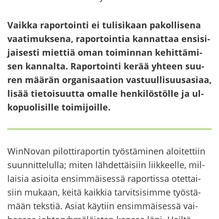
Vaik­ka ra­por­toin­ti ei tu­li­si­kaan pa­kol­li­se­na
vaa­ti­muk­se­na, ra­por­toin­tia kan­nat­taa en­si­si­
jai­ses­ti miet­tiä oman toi­min­nan ke­hit­tä­mi­
sen kan­nal­ta. Ra­por­toin­ti kerää yh­teen suu­
ren mää­rän or­ga­ni­saa­tion vas­tuul­li­suus­asi­aa,
lisää tie­toi­suut­ta omal­le hen­ki­lös­töl­le ja ul­
ko­puo­li­sil­le toi­mi­joil­le.
WinNovan pi­lot­ti­ra­por­tin työs­tä­mi­nen aloi­tet­tiin
suun­nit­te­lul­la; miten läh­det­täi­siin liik­keel­le, mil­
lai­sia asioi­ta en­sim­mäi­ses­sä ra­por­tis­sa otet­tai­
siin mu­kaan, keitä kaik­kia tar­vit­si­sim­me työs­tä­
mään teks­tiä. Asiat käy­tiin en­sim­mäi­ses­sä vai­