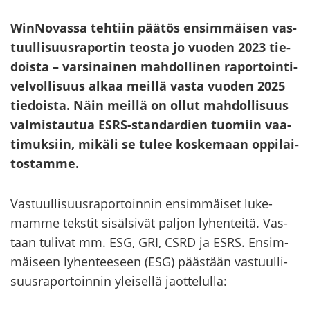
WinNovassa teh­tiin pää­tös en­sim­mäi­sen vas­
tuul­li­suus­ra­por­tin teos­ta jo vuo­den 2023 tie­
dois­ta – var­si­nai­nen mah­dol­li­nen ra­por­toin­ti­
vel­vol­li­suus alkaa meil­lä vasta vuo­den 2025
tie­dois­ta.
Näin meil­lä on ollut mah­dol­li­suus
val­mis­tau­tua ESRS-​standardien tuo­miin vaa­
ti­muk­siin, mi­kä­li se tulee kos­ke­maan op­pi­lai­
tos­tam­me.
Vas­tuul­li­suus­ra­por­toin­nin en­sim­mäi­set lu­ke­
mam­me teks­tit si­säl­si­vät pal­jon ly­hen­tei­tä. Vas­
taan tu­li­vat mm. ESG, GRI, CSRD ja ESRS. En­sim­
mäi­seen ly­hen­tee­seen (ESG) pääs­tään vas­tuul­li­
suus­ra­por­toin­nin ylei­sel­lä jaot­te­lul­la: