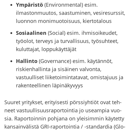
Ympäristö
(Environmental) esim.
ilmastonmuutos, saastuminen, vesiresurssit,
luonnon monimuotoisuus, kiertotalous
Sosiaalinen
(Social) esim. ihmisoikeudet,
työolot, terveys ja turvallisuus, työsuhteet,
kuluttajat, loppukäyttäjät
Hallinto
(Governance) esim. käytännöt,
riskienhallinta ja sisäinen valvonta,
vastuulliset liiketoimintatavat, omistajuus ja
rakenteellinen läpinäkyvyys
Suu­ret yri­tyk­set, eri­tyi­ses­ti pörs­siyh­tiöt ovat teh­
neet vas­tuul­li­suus­ra­por­toin­tia jo useam­pia vuo­
sia. Ra­por­toin­nin poh­ja­na on ylei­sim­min käy­tet­ty
kan­sain­vä­lis­tä GRI-​raportointia / -​standardia (Glo­