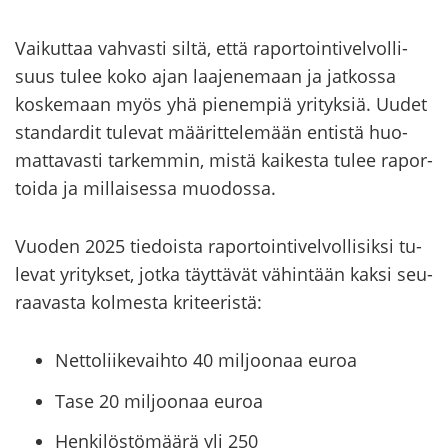
Vai­kut­taa vah­vas­ti siltä, että ra­por­toin­ti­vel­vol­li­
suus tulee koko ajan laa­je­ne­maan ja jat­kos­sa
kos­ke­maan myös yhä pie­nem­piä yri­tyk­siä. Uudet
stan­dar­dit tu­le­vat mää­rit­te­le­mään en­tis­tä huo­
mat­ta­vas­ti tar­kem­min, mistä kai­kes­ta tulee ra­por­
toi­da ja mil­lai­ses­sa muo­dos­sa.
Vuo­den 2025 tie­dois­ta ra­por­toin­ti­vel­vol­li­sik­si tu­
le­vat yri­tyk­set, jotka täyt­tä­vät vä­hin­tään kaksi seu­
raa­vas­ta kol­mes­ta kri­tee­ris­tä:
Nettoliikevaihto 40 miljoonaa euroa
Tase 20 miljoonaa euroa
Henkilöstömäärä yli 250