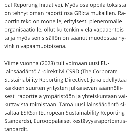
bal Re­por­ting Ini­tia­ti­ve). Myös osa op­pi­lai­tok­sis­ta
on teh­nyt oman ra­port­tin­sa GRI:tä mu­kail­len. Ra­
por­tin teko on mo­nel­le, eri­tyi­ses­ti pie­nem­mäl­le
or­ga­ni­saa­tiol­le, ollut kui­ten­kin vielä va­paa­eh­tois­
ta ja myös sen si­säl­lön on saa­nut muo­dos­taa hy­
vin­kin va­paa­muo­toi­se­na.
Viime vuon­na (2023) tuli voi­maan uusi EU-​
lainsäädäntö / -​direktiivi CSRD (The Cor­po­ra­te
Sus­tai­na­bi­li­ty Re­por­ting Di­rec­ti­ve), joka edel­lyt­tää
kaik­kien suur­ten yri­tys­ten jul­kai­se­van sään­nöl­li­
ses­ti ra­port­te­ja ym­pä­ris­töön ja yh­teis­kun­taan vai­
kut­ta­vis­ta toi­mis­taan. Tämä uusi lain­sää­dän­tö si­
säl­tää ESRS:n (Eu­ro­pean Sus­tai­na­bi­li­ty Re­por­ting
Stan­dards), Eu­roop­pa­lai­set kes­tä­vyys­ra­por­toin­tis­
tan­dar­dit.