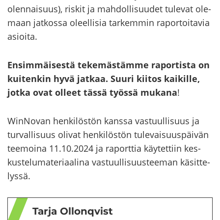
olen­nai­suus), ris­kit ja mah­dol­li­suu­det tu­le­vat ole­
maan jat­kos­sa oleel­li­sia tar­kem­min ra­por­toi­ta­via
asioi­ta.
En­sim­mäi­ses­tä te­ke­mäs­täm­me ra­por­tis­ta on
kui­ten­kin hyvä jat­kaa. Suuri kii­tos kai­kil­le,
jotka ovat ol­leet tässä työs­sä mu­ka­na
!
WinNovan hen­ki­lös­tön kans­sa vas­tuul­li­suus ja
tur­val­li­suus oli­vat hen­ki­lös­tön tu­le­vai­suus­päi­vän
tee­moi­na 11.10.2024 ja ra­port­tia käy­tet­tiin kes­
kus­te­lu­ma­te­ri­aa­li­na vas­tuul­li­suus­tee­man kä­sit­te­
lys­sä.
Tarja Ol­lon­qvist