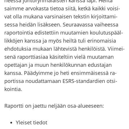
hees­sa joh­to­ryh­mä­läis­ten kans­sa läpi. Heil­tä
saim­me ar­vo­kas­ta tie­toa siitä, ketkä kaik­ki voi­si­
vat olla mu­ka­na var­si­nai­sen teks­tin kir­joit­ta­mi­
ses­sa hei­dän li­säk­seen. Seu­raa­vas­sa vai­hees­sa
ra­por­toin­tia edis­tet­tiin muu­ta­mien kou­lu­tus­pääl­
lik­kö­jen kans­sa ja myös heil­tä tuli erin­omai­sia
eh­do­tuk­sia mu­kaan läh­te­vis­tä hen­ki­löis­tä. Vii­mei­
se­nä ra­port­tia­si­aa kä­si­tel­tiin vielä muu­ta­man
opet­ta­jan ja muun hen­ki­lö­kun­nan edus­ta­jan
kans­sa. Pää­dyim­me jo heti en­sim­mäi­ses­sä ra­
por­tis­sa nou­dat­ta­maan ESRS-​standardien ot­si­
koin­tia.
Ra­port­ti on jaet­tu nel­jään osa-​alueeseen:
Yleiset tiedot