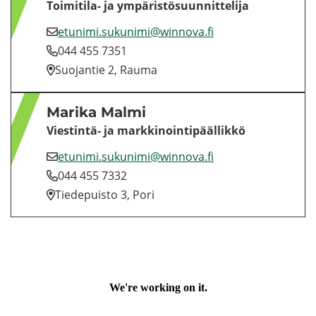
Toimitila-​ ja ym­pä­ris­tö­suun­nit­te­li­ja
etu­ni­mi.su­ku­ni­mi@winnova.fi
044 455 7351
Suo­jan­tie 2, Rauma
Ma­ri­ka Malmi
Viestintä-​ ja mark­ki­noin­ti­pääl­lik­kö
etu­ni­mi.su­ku­ni­mi@winnova.fi
044 455 7332
Tie­de­puis­to 3, Pori