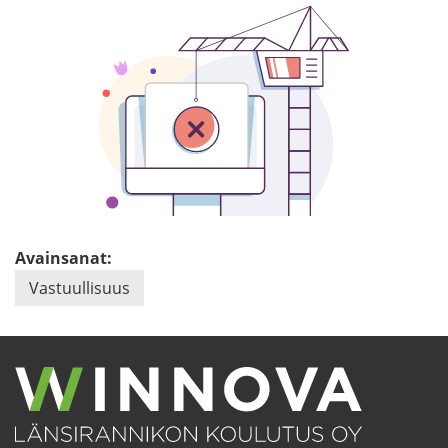
Avainsanat:
Vas­tuul­li­suus