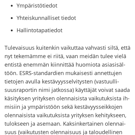
Ympäristötiedot
Yhteiskunnalliset tiedot
Hallintotapatiedot
Tu­le­vai­suus kui­ten­kin vai­kut­taa vah­vas­ti siltä, että
nyt te­ke­mäm­me ei riitä, vaan mei­dän tulee vielä
en­tis­tä enem­män kiin­nit­tää huo­mio­ta asia­si­säl­
töön. ESRS-​standardien mu­kai­ses­ti an­net­tu­jen
tie­to­jen avul­la kes­tä­vyys­sel­vi­tys­ten (vas­tuul­li­
suus­ra­por­tin nimi jat­kos­sa) käyt­tä­jät voi­vat saada
kä­si­tyk­sen yri­tyk­sen olen­nai­sis­ta vai­ku­tuk­sis­ta ih­
mi­siin ja ym­pä­ris­töön sekä kes­tä­vyys­seik­ko­jen
olen­nai­sis­ta vai­ku­tuk­sis­ta yri­tyk­sen ke­hi­tyk­seen,
tu­lok­seen ja ase­maan. Kak­sin­ker­tai­nen olen­nai­
suus (vai­ku­tus­ten olen­nai­suus ja ta­lou­del­li­nen