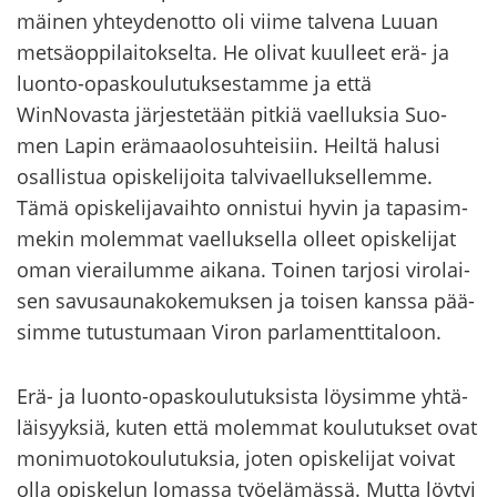
mäi­nen yh­tey­den­ot­to oli viime tal­ve­na Luuan
met­sä­op­pi­lai­tok­sel­ta. He oli­vat kuul­leet erä- ja
luonto-​opaskoulutuksestamme ja että
WinNovasta jär­jes­te­tään pit­kiä vael­luk­sia Suo­
men Lapin erä­maa­olo­suh­tei­siin. Heil­tä ha­lusi
osal­lis­tua opis­ke­li­joi­ta tal­vi­vael­luk­sel­lem­me.
Tämä opis­ke­li­ja­vaih­to on­nis­tui hyvin ja ta­pa­sim­
me­kin mo­lem­mat vael­luk­sel­la ol­leet opis­ke­li­jat
oman vie­rai­lum­me ai­ka­na. Toi­nen tar­jo­si vi­ro­lai­
sen sa­vusau­na­ko­ke­muk­sen ja toi­sen kans­sa pää­
sim­me tu­tus­tu­maan Viron par­la­ment­ti­ta­loon.
Erä- ja luonto-​opaskoulutuksista löy­sim­me yh­tä­
läi­syyk­siä, kuten että mo­lem­mat kou­lu­tuk­set ovat
mo­ni­muo­to­kou­lu­tuk­sia, joten opis­ke­li­jat voi­vat
olla opis­ke­lun lo­mas­sa työ­elä­mäs­sä. Mutta löy­tyi