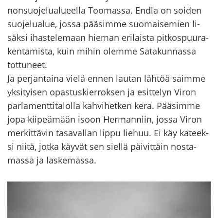
non­suo­je­lua­lu­eel­la Too­mas­sa. Endla on soi­den
suo­je­lua­lue, jossa pää­sim­me suo­mai­se­mien li­
säk­si ihas­te­le­maan hie­man eri­lais­ta pit­kos­puu­ra­
ken­ta­mis­ta, kuin mihin olem­me Sa­ta­kun­nas­sa
tot­tu­neet.
Ja per­jan­tai­na vielä ennen lau­tan läh­töä saim­me
yk­si­tyi­sen opas­tus­kier­rok­sen ja esit­te­lyn Viron
par­la­ment­ti­ta­lol­la kah­vi­het­ken kera. Pää­sim­me
jopa kii­peä­mään isoon Her­man­niin, jossa Viron
mer­kit­tä­vin ta­sa­val­lan lippu lie­huu. Ei käy ka­teek­
si niitä, jotka käy­vät sen siel­lä päi­vit­täin nos­ta­
mas­sa ja las­ke­mas­sa.