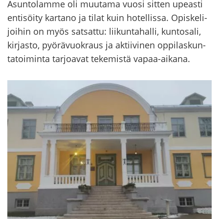
Asun­to­lam­me oli muu­ta­ma vuosi sit­ten upeas­ti
en­ti­söi­ty kar­ta­no ja tilat kuin ho­tel­lis­sa. Opis­ke­li­
joi­hin on myös sat­sat­tu: lii­kun­ta­hal­li, kun­to­sa­li,
kir­jas­to, pyö­rä­vuo­kraus ja ak­tii­vi­nen op­pi­las­kun­
ta­toi­min­ta tar­joa­vat te­ke­mis­tä vapaa-​aikana.