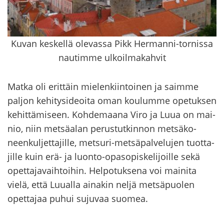
Kuvan keskellä olevassa Pikk Hermanni-tornissa
nautimme ulkoilmakahvit
Matka oli erit­täin mie­len­kiin­toi­nen ja saim­me
pal­jon ke­hi­ty­si­deoi­ta oman kou­lum­me ope­tuk­sen
ke­hit­tä­mi­seen. Koh­de­maa­na Viro ja Luua on mai­
nio, niin met­sä­alan pe­rus­tut­kin­non met­sä­ko­
neen­kul­jet­ta­jil­le, metsuri-​metsäpalvelujen tuot­ta­
jil­le kuin erä- ja luonto-​opasopiskelijoille sekä
opet­ta­ja­vaih­toi­hin. Hel­po­tuk­se­na voi mai­ni­ta
vielä, että Luu­al­la ai­na­kin neljä met­sä­puo­len
opet­ta­jaa puhui su­ju­vaa suo­mea.