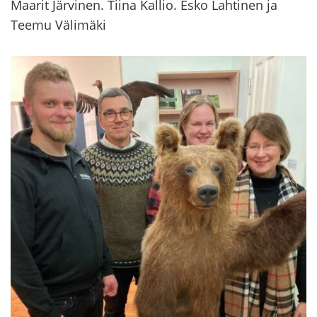
Maa­rit Jär­vi­nen. Tiina Kal­lio. Esko Lah­ti­nen ja
Teemu Vä­li­mä­ki