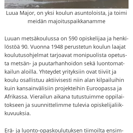
Luua Major, on yksi koulun asuntoloista, ja toimi
meidän majoituspaikkanamme
Luuan met­sä­kou­lus­sa on 590 opis­ke­li­jaa ja hen­ki­
lös­töä 90. Vuon­na 1948 pe­rus­te­tun kou­lun laa­jat
kou­lu­tus­oh­jel­mat tar­joa­vat mo­ni­puo­lis­ta ope­tus­
ta metsän-​ ja puu­tar­han­hoi­don sekä luon­to­mat­
kai­lun aloil­la. Yh­tey­det yri­tyk­siin ovat tii­viit ja
koulu osal­lis­tuu ak­tii­vi­ses­ti niin alan kil­pai­lui­hin
kuin kan­sain­vä­li­siin pro­jek­tei­hin Eu­roo­pas­sa ja
Afri­kas­sa. Vie­rai­lun ai­ka­na tu­tus­tuim­me op­pi­lai­
tok­seen ja suun­nit­te­lim­me tu­le­via opis­ke­li­ja­liik­
ku­vuuk­sia.
Erä- ja luonto-​opaskoulutuksen tii­moil­ta en­sim­