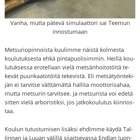
Vanha, mutta pätevä simulaattori sai Teemun
innostumaan
Met­su­rio­pin­nois­ta kuu­lim­me näis­tä kol­mes­ta
kou­lu­tuk­ses­ta ehkä pin­ta­puo­li­sim­min. Heil­lä kou­
lu­tuk­ses­sa ero­tel­laan vielä met­sän­hoi­to­töi­tä te­
ke­vät puun­kaa­to­töi­tä te­ke­vis­tä. Eli met­sä­työn­te­ki­
jän ei tar­vit­se vält­tä­mät­tä hal­li­ta moot­to­ri­sa­haa,
mutta met­su­rin tar­vit­see. Ja met­su­ris­ta voi edetä
sit­ten vielä ar­bo­ris­tik­si, jos jat­ko­kou­lu­tus kiin­nos­
taa.
Kou­lun tu­tus­tu­mi­sen li­säk­si eh­dim­me käydä Tal­
lin­nan ja Luuan vä­lil­lä si­jait­se­vas­sa End­lan luon­