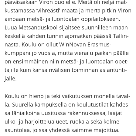
päi­vä­sai­kaan Viron puo­lel­le. Meitä oli neljä mat­
kus­ta­mas­sa ’vih­reäs­ti’ maata ja merta pit­kin Viron
ai­no­aan metsä-​ ja luon­toa­lan op­pi­lai­tok­seen.
Luua Met­san­dus­kool si­jait­see suun­nil­leen maan
kes­kel­lä kah­den tun­nin ajo­mat­kan pääs­sä Tal­lin­
nas­ta. Koulu on ollut WinNovan Erasmus-​
kumppani jo vuo­sia, mutta vie­rai­lu pai­kan pääl­le
on en­sim­mäi­nen niin metsä-​ ja luon­toa­lan opet­
ta­jil­le kuin kan­sain­vä­li­sen toi­min­nan asian­tun­ti­
jal­le.
Koulu on hieno ja teki vai­ku­tuk­sen mo­nel­la ta­val­
la. Suu­rel­la kam­puk­sel­la on kou­lu­tus­ti­lat kah­des­
sa lä­hiai­koi­na uusi­tus­sa ra­ken­nuk­ses­sa, laa­jat
ulko- ja har­joit­te­lua­lu­eet, ruo­ka­la sekä kolme
asun­to­laa, jois­sa yh­des­sä saim­me ma­joit­tua.