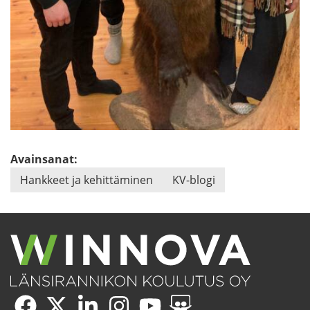
Avainsanat:
Hank­keet ja ke­hit­tä­mi­nen
KV-​blogi