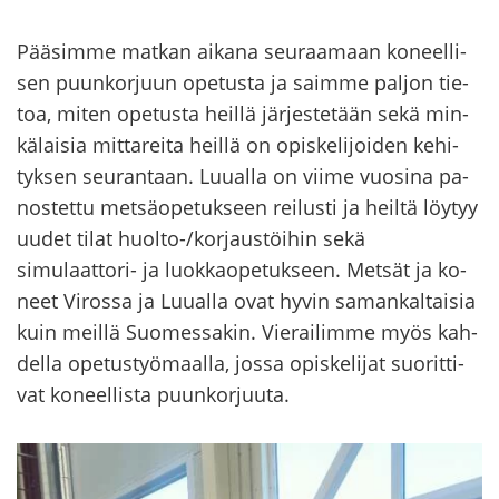
Pää­sim­me mat­kan ai­ka­na seu­raa­maan ko­neel­li­
sen puun­kor­juun ope­tus­ta ja saim­me pal­jon tie­
toa, miten ope­tus­ta heil­lä jär­jes­te­tään sekä min­
kä­lai­sia mit­ta­rei­ta heil­lä on opis­ke­li­joi­den ke­hi­
tyk­sen seu­ran­taan. Luu­al­la on viime vuo­si­na pa­
nos­tet­tu met­sä­ope­tuk­seen rei­lus­ti ja heil­tä löy­tyy
uudet tilat huolto-​/kor­jaus­töi­hin sekä
simulaattori-​ ja luok­kao­pe­tuk­seen. Met­sät ja ko­
neet Vi­ros­sa ja Luu­al­la ovat hyvin sa­man­kal­tai­sia
kuin meil­lä Suo­mes­sa­kin. Vie­rai­lim­me myös kah­
del­la ope­tus­työ­maal­la, jossa opis­ke­li­jat suo­rit­ti­
vat ko­neel­lis­ta puun­kor­juu­ta.