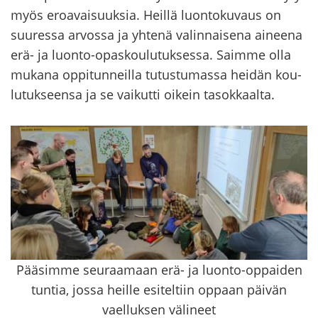
myös eroa­vai­suuk­sia. Heil­lä luon­to­ku­vaus on
suu­res­sa ar­vos­sa ja yh­te­nä va­lin­nai­se­na ai­nee­na
erä- ja luonto-​opaskoulutuksessa. Saim­me olla
mu­ka­na op­pi­tun­neil­la tu­tus­tu­mas­sa hei­dän kou­
lu­tuk­seen­sa ja se vai­kut­ti oi­kein ta­sok­kaal­ta.
Pääsimme seuraamaan erä- ja luonto-oppaiden
tuntia, jossa heille esiteltiin oppaan päivän
vaelluksen välineet