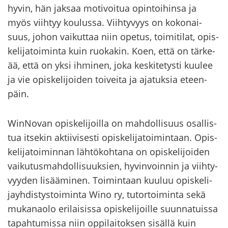
hyvin, hän jak­saa mo­ti­voi­tua opin­toi­hin­sa ja
myös viih­tyy kou­lus­sa. Viih­ty­vyys on ko­ko­nai­
suus, johon vai­kut­taa niin ope­tus, toi­mi­ti­lat, opis­
ke­li­ja­toi­min­ta kuin ruo­ka­kin. Koen, että on tär­ke­
ää, että on yksi ih­mi­nen, joka kes­ki­te­tys­ti kuu­lee
ja vie opis­ke­li­joi­den toi­vei­ta ja aja­tuk­sia eteen­
päin.
WinNovan opis­ke­li­joil­la on mah­dol­li­suus osal­lis­
tua it­se­kin ak­tii­vi­ses­ti opis­ke­li­ja­toi­min­taan. Opis­
ke­li­ja­toi­min­nan läh­tö­koh­ta­na on opis­ke­li­joi­den
vai­ku­tus­mah­dol­li­suuk­sien, hy­vin­voin­nin ja viih­ty­
vyy­den li­sää­mi­nen. Toi­min­taan kuu­luu opis­ke­li­
jayh­dis­tys­toi­min­ta Wino ry, tu­tor­toi­min­ta sekä
mu­ka­nao­lo eri­lai­sis­sa opis­ke­li­joil­le suun­na­tuis­sa
ta­pah­tu­mis­sa niin op­pi­lai­tok­sen si­säl­lä kuin