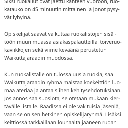
Siksi ruo­kai­lut ovat jaet­tu kah­teen vuo­roon, ruo­
ka­tau­ko on 45 mi­nuu­tin mit­tai­nen ja jonot py­sy­
vät ly­hyi­nä.
Opis­ke­li­jat saa­vat vai­kut­taa ruo­ka­lis­to­jen si­säl­
töön muun muas­sa asia­kas­pa­laut­teil­la, toi­ve­ruo­
ka­viik­ko­jen sekä viime ke­vää­nä pe­rus­te­tun
Waikuttajaraadin muo­dos­sa.
Kun ruo­ka­lis­tal­le on tu­los­sa uusia ruo­kia, saa
Waikuttajaraadin ryhmä mais­taa koe­keit­tiön luo­
maa ate­ri­aa ja antaa sii­hen ke­hi­ty­seh­do­tuk­si­aan.
Jos annos saa suo­sio­ta, se ote­taan mu­kaan kier­
tä­väl­le lis­tal­le. Raa­dis­sa ei ole va­ki­tui­sia jä­se­niä,
vaan se on sen het­ki­nen opis­ke­li­ja­ryh­mä. Li­säk­si
keit­tiös­sä tark­kail­laan lou­naal­ta jää­neen ruoan