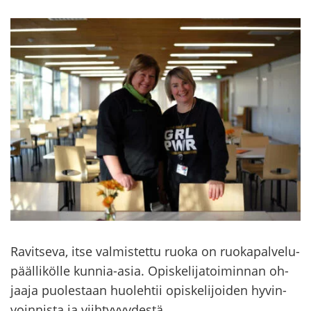
Ra­vit­se­va, itse val­mis­tet­tu ruoka on ruo­ka­pal­ve­lu­
pääl­li­köl­le kunnia-​asia. Opis­ke­li­ja­toi­min­nan oh­
jaa­ja puo­les­taan huo­leh­tii opis­ke­li­joi­den hy­vin­
voin­nis­ta ja viih­ty­vyy­des­tä.