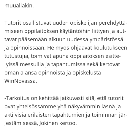
muu­al­la­kin.
Tu­to­rit osal­lis­tu­vat uuden opis­ke­li­jan pe­reh­dyt­tä­
mi­seen op­pi­lai­tok­sen käy­tän­töi­hin liit­tyen ja aut­
ta­vat pää­se­mään al­kuun uu­des­sa ym­pä­ris­tös­sä
ja opin­nois­saan. He myös oh­jaa­vat kou­lu­tuk­seen
tu­tus­tu­jia, toi­mi­vat apuna op­pi­lai­tok­sen esit­te­
lyis­sä mes­suil­la ja ta­pah­tu­mis­sa sekä ker­to­vat
oman alan­sa opin­nois­ta ja opis­ke­lus­ta
WinNovassa.
-​Tarkoitus on ke­hit­tää jat­ku­vas­ti sitä, että tu­to­rit
ovat yh­tei­sös­säm­me yhä nä­ky­väm­min läsnä ja
ak­tii­vi­sia eri­lais­ten ta­pah­tu­mien ja toi­min­nan jär­
jes­tä­mi­ses­sä, Jo­ki­nen ker­too.