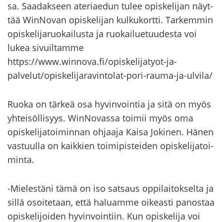
sa. Saa­dak­seen ate­riae­dun tulee opis­ke­li­jan näyt­
tää WinNovan opis­ke­li­jan kul­ku­kort­ti. Tar­kem­min
opis­ke­li­ja­ruo­kai­lus­ta ja ruo­kai­lue­tuu­des­ta voi
lukea si­vuil­tam­me
https://www.winnova.fi/opiskelijatyot-​ja-
palvelut/opiskelijaravintolat-​pori-rauma-ja-ulvila/
Ruoka on tär­keä osa hy­vin­voin­tia ja sitä on myös
yh­tei­söl­li­syys. WinNovassa toi­mii myös oma
opis­ke­li­ja­toi­min­nan oh­jaa­ja Kaisa Jo­ki­nen. Hänen
vas­tuul­la on kaik­kien toi­mi­pis­tei­den opis­ke­li­ja­toi­
min­ta.
-​Mielestäni tämä on iso sat­saus op­pi­lai­tok­sel­ta ja
sillä osoi­te­taan, että ha­luam­me oi­keas­ti pa­nos­taa
opis­ke­li­joi­den hy­vin­voin­tiin. Kun opis­ke­li­ja voi