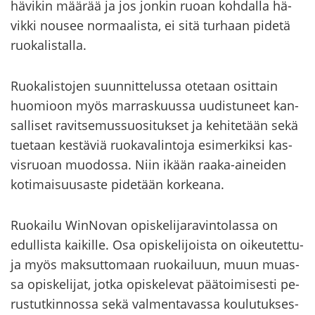
hä­vi­kin mää­rää ja jos jon­kin ruoan koh­dal­la hä­
vik­ki nousee nor­maa­lis­ta, ei sitä tur­haan pi­de­tä
ruo­ka­lis­tal­la.
Ruo­ka­lis­to­jen suun­nit­te­lus­sa ote­taan osit­tain
huo­mioon myös mar­ras­kuus­sa uu­dis­tu­neet kan­
sal­li­set ra­vit­se­mus­suo­si­tuk­set ja ke­hi­te­tään sekä
tue­taan kes­tä­viä ruo­ka­va­lin­to­ja esi­mer­kik­si kas­
vis­ruo­an muo­dos­sa. Niin ikään raaka-​aineiden
ko­ti­mai­suusas­te pi­de­tään kor­kea­na.
Ruo­kai­lu WinNovan opis­ke­li­ja­ra­vin­to­las­sa on
edul­lis­ta kai­kil­le. Osa opis­ke­li­jois­ta on oi­keu­tet­tu­
ja myös mak­sut­to­maan ruo­kai­luun, muun muas­
sa opis­ke­li­jat, jotka opis­ke­le­vat pää­toi­mi­ses­ti pe­
rus­tut­kin­nos­sa sekä val­men­ta­vas­sa kou­lu­tuk­ses­