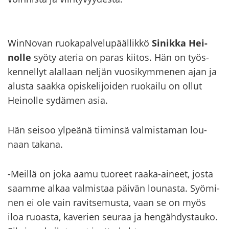
WinNovan ruo­ka­pal­ve­lu­pääl­lik­kö
Si­nik­ka Hei­
nol­le
syöty ate­ria on paras kii­tos. Hän on työs­
ken­nel­lyt alal­laan nel­jän vuo­si­kym­me­nen ajan ja
alus­ta saak­ka opis­ke­li­joi­den ruo­kai­lu on ollut
Hei­nol­le sy­dä­men asia.
Hän sei­soo yl­peä­nä tii­min­sä val­mis­ta­man lou­
naan ta­ka­na.
-​Meillä on joka aamu tuo­reet raaka-​aineet, josta
saam­me alkaa val­mis­taa päi­vän lou­nas­ta. Syö­mi­
nen ei ole vain ra­vit­se­mus­ta, vaan se on myös
iloa ruo­as­ta, ka­ve­rien seu­raa ja hen­gäh­dys­tau­ko.