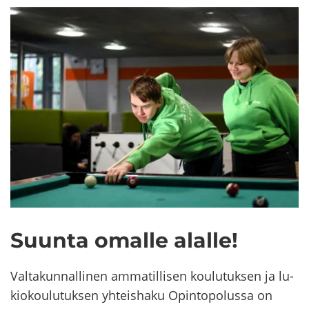
Suun­ta omal­le alal­le!
Val­ta­kun­nal­li­nen am­ma­til­li­sen kou­lu­tuk­sen ja lu­
kio­kou­lu­tuk­sen yh­teis­ha­ku Opin­to­po­lus­sa on