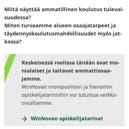
Miltä näyt­tää am­ma­til­li­nen kou­lu­tus tu­le­vai­
suu­des­sa?
Miten tur­vaam­me alu­een osaa­ja­tar­peet ja
täy­den­nys­kou­lu­tus­mah­dol­li­suu­det myös jat­
kos­sa?
Kes­kei­ses­sä roo­lis­sa tä­nään ovat mo­
nia­lai­set ja tai­ta­vat am­mat­tio­saa­
jam­me.
WinNovan mo­ni­puo­li­siin ja hie­noi­hin
opis­ke­li­ja­ta­ri­noi­hin voi tu­tus­tua verk­ko­
si­vuil­lam­me.
WinNovan opis­ke­li­ja­ta­ri­nat