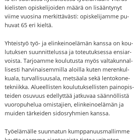
kie­lis­ten opis­ke­li­joi­den määrä on li­sään­ty­nyt
viime vuo­si­na mer­kit­tä­väs­ti: opis­ke­li­jam­me pu­
hu­vat 65 eri kiel­tä.
Yh­teis­työ työ- ja elin­kei­noe­lä­män kans­sa on kou­
lu­tuk­sen suun­nit­te­lus­sa ja to­teu­tuk­ses­sa en­siar­
vois­ta. Tar­joam­me kou­lu­tus­ta myös val­ta­kun­nal­
li­ses­ti har­vi­nai­sem­mil­la aloil­la kuten me­ren­kul­
kua­la, tur­val­li­suusa­la, met­sä­ala sekä len­to­ko­ne­
tek­niik­ka. Alu­eel­lis­ten kou­lu­tuk­sel­lis­ten pain­opis­
tei­den osu­vuus edel­lyt­tää jat­ku­vaa sään­nöl­lis­tä
vuo­ro­pu­he­lua omis­ta­jien, elin­kei­noe­lä­män ja
mui­den tär­kei­den si­dos­ryh­mien kans­sa.
Työ­elä­mäl­le suun­na­tun kump­pa­nuus­mal­lim­me