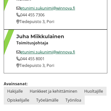
etu­ni­mi.su­ku­ni­mi@winnova.fi
044 455 7306
Tie­de­puis­to 3, Pori
Juha Miik­ku­lai­nen
Toi­mi­tus­joh­ta­ja
etu­ni­mi.su­ku­ni­mi@winnova.fi
044 455 8001
Tie­de­puis­to 3, Pori
Avainsanat:
Ha­ki­jal­le
Hank­keet ja ke­hit­tä­mi­nen
Huol­ta­jil­le
Opis­ke­li­jal­le
Työ­elä­mäl­le
Työ­ni­loa