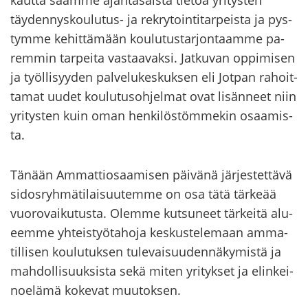
kaut­ta saam­me ajan­ta­sais­ta tie­toa yri­tys­ten
täydennyskoulutus-​ ja rek­ry­toin­ti­tar­peis­ta ja pys­
tym­me ke­hit­tä­mään kou­lu­tus­tar­jon­taam­me pa­
rem­min tar­pei­ta vas­taa­vak­si. Jat­ku­van op­pi­mi­sen
ja työl­li­syy­den pal­ve­lu­kes­kuk­sen eli Jot­pan ra­hoit­
ta­mat uudet kou­lu­tus­oh­jel­mat ovat li­sän­neet niin
yri­tys­ten kuin oman hen­ki­lös­töm­me­kin osaa­mis­
ta.
Tä­nään Am­mat­tio­saa­mi­sen päi­vä­nä jär­jes­tet­tä­vä
si­dos­ryh­mä­ti­lai­suu­tem­me on osa tätä tär­ke­ää
vuo­ro­vai­ku­tus­ta. Olem­me kut­su­neet tär­kei­tä alu­
eem­me yh­teis­työ­ta­ho­ja kes­kus­te­le­maan am­ma­
til­li­sen kou­lu­tuk­sen tu­le­vai­suu­den­nä­ky­mis­tä ja
mah­dol­li­suuk­sis­ta sekä miten yri­tyk­set ja elin­kei­
noe­lä­mä ko­ke­vat muu­tok­sen.