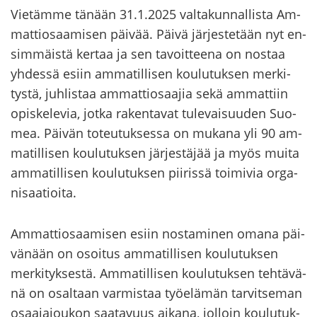
Vie­täm­me tä­nään 31.1.2025 val­ta­kun­nal­lis­ta Am­
mat­tio­saa­mi­sen päi­vää. Päivä jär­jes­te­tään nyt en­
sim­mäis­tä ker­taa ja sen ta­voit­tee­na on nos­taa
yh­des­sä esiin am­ma­til­li­sen kou­lu­tuk­sen mer­ki­
tys­tä, juh­lis­taa am­mat­tio­saa­jia sekä am­mat­tiin
opis­ke­le­via, jotka ra­ken­ta­vat tu­le­vai­suu­den Suo­
mea. Päi­vän to­teu­tuk­ses­sa on mu­ka­na yli 90 am­
ma­til­li­sen kou­lu­tuk­sen jär­jes­tä­jää ja myös muita
am­ma­til­li­sen kou­lu­tuk­sen pii­ris­sä toi­mi­via or­ga­
ni­saa­tioi­ta.
Am­mat­tio­saa­mi­sen esiin nos­ta­mi­nen omana päi­
vä­nään on osoi­tus am­ma­til­li­sen kou­lu­tuk­sen
mer­ki­tyk­ses­tä. Am­ma­til­li­sen kou­lu­tuk­sen teh­tä­vä­
nä on osal­taan var­mis­taa työ­elä­män tar­vit­se­man
osaa­ja­jou­kon saa­ta­vuus ai­ka­na, jol­loin kou­lu­tuk­