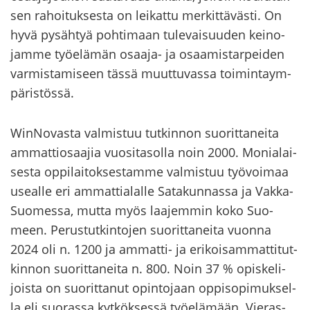
sen ra­hoi­tuk­ses­ta on lei­kat­tu mer­kit­tä­väs­ti. On
hyvä py­säh­tyä poh­ti­maan tu­le­vai­suu­den kei­no­
jam­me työ­elä­män osaaja-​ ja osaa­mis­tar­pei­den
var­mis­ta­mi­seen tässä muut­tu­vas­sa toi­min­taym­
pä­ris­tös­sä.
WinNovasta val­mis­tuu tut­kin­non suo­rit­ta­nei­ta
am­mat­tio­saa­jia vuo­si­ta­sol­la noin 2000. Mo­nia­lai­
ses­ta op­pi­lai­tok­ses­tam­me val­mis­tuu työ­voi­maa
useal­le eri am­mat­tia­lal­le Sa­ta­kun­nas­sa ja Vakka-​
Suomessa, mutta myös laa­jem­min koko Suo­
meen. Pe­rus­tut­kin­to­jen suo­rit­ta­nei­ta vuon­na
2024 oli n. 1200 ja ammatti-​ ja eri­koi­sam­mat­ti­tut­
kin­non suo­rit­ta­nei­ta n. 800. Noin 37 % opis­ke­li­
jois­ta on suo­rit­ta­nut opin­to­jaan op­pi­so­pi­muk­sel­
la eli suo­ras­sa kyt­kök­ses­sä työ­elä­mään. Vie­ras­