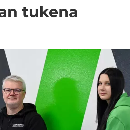
­jan tu­ke­na