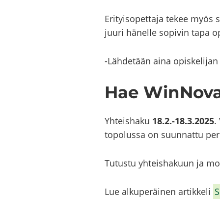
Eri­tyi­so­pet­ta­ja tekee myös su
juuri hä­nel­le so­pi­vin tapa o
-​Lähdetään aina opis­ke­li­jan 
Hae WinNovaa
Yh­teis­ha­ku
18.2.-18.3.2025
.
to­po­lus­sa on suun­nat­tu pe­ru
Tu­tus­tu yh­teis­ha­kuun ja mo
Lue al­ku­pe­räi­nen ar­tik­ke­li
S