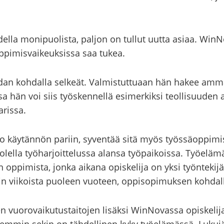
el­la mo­ni­puo­lis­ta, pal­jon on tul­lut uutta asiaa. WinNo
p­pi­mis­vai­keuk­sis­sa saa tukea.
idan koh­dal­la sel­keät. Val­mis­tut­tu­aan hän hakee am­mat
­sa hän voi siis työs­ken­nel­lä esi­mer­kik­si teol­li­suu­den a
­ris­sa.
o käy­tän­nön pa­riin, sy­ven­tää sitä myös työs­sä­op­pi­mis­
o­lel­la työ­har­joit­te­lus­sa alan­sa työ­pai­kois­sa. Työ­elä
in op­pi­mis­ta, jonka ai­ka­na opis­ke­li­ja on yksi työn­te­ki
in vii­kois­ta puo­leen vuo­teen, op­pi­so­pi­muk­sen koh­dal
en vuo­ro­vai­ku­tus­tai­to­jen li­säk­si WinNovassa opis­ke­li