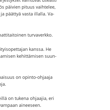
jes­tyk­set vaih­tu­vat useas­ti
yös päi­vien pi­tuus vaih­te­lee,
a päät­tyä vasta il­lal­la. Va­
­ti­tai­toi­nen tur­va­verk­ko.
tyi­so­pet­ta­jan kans­sa. He
saa­mi­sen ke­hit­tä­mi­sen suun­
­ko­nai­suus on opinto-​ohjaaja
­ja.
­lä on tu­ke­na oh­jaa­jia, eri
ta­vam­paan ai­nee­seen.