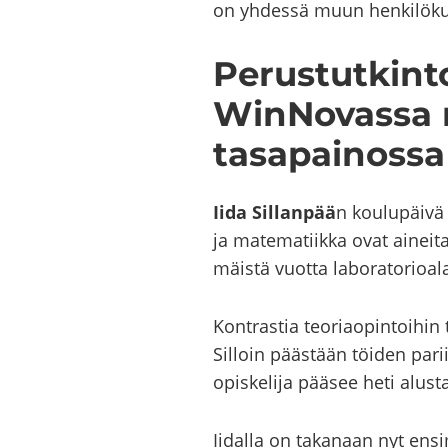
on yh­des­sä muun hen­ki­lö­kun
Pe­rus­tut­kin­t
WinNovassa ryt
ta­sa­pai­nos­sa
Iida Sil­lan­pää
n kou­lu­päi­vä
ja ma­te­ma­tiik­ka ovat ai­nei­
mäis­tä vuot­ta la­bo­ra­to­rio­al
Kont­ras­tia teo­riao­pin­toi­hi
Sil­loin pääs­tään töi­den pa­ri
opis­ke­li­ja pää­see heti alus­ta
Ii­dal­la on ta­ka­naan nyt en­s