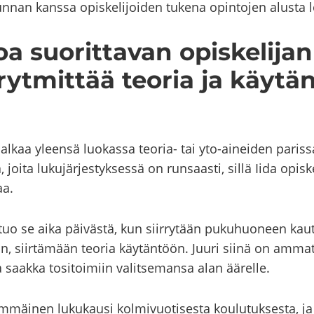
­nan kans­sa opis­ke­li­joi­den tu­ke­na opin­to­jen alus­ta
oa suo­rit­ta­van opis­ke­li­j
­mit­tää teo­ria ja käy­tän­t
 alkaa yleen­sä luo­kas­sa teoria-​ tai yto-​aineiden pa­ris­sa.
ta, joita lu­ku­jär­jes­tyk­ses­sä on run­saas­ti, sillä Iida o
aa.
n tuo se aika päi­väs­tä, kun siir­ry­tään pu­ku­huo­neen kaut­
in, siir­tä­mään teo­ria käy­tän­töön. Juuri siinä on am­mat­ti
 saak­ka to­si­toi­miin va­lit­se­man­sa alan ää­rel­le.
im­mäi­nen lu­ku­kausi kol­mi­vuo­ti­ses­ta kou­lu­tuk­ses­ta,