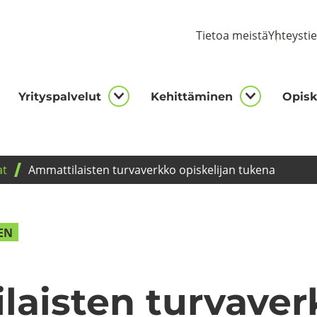
Tie­toa meis­tä
Yh­teys­ti
Yri­tys­pal­ve­lut
Ke­hit­tä­mi­nen
Opis­ke
kijalle
Yrityspalvelut
Kehittämi
asivut
alasivut
alasivut
at
Am­mat­ti­lais­ten tur­va­verk­ko opis­ke­li­jan tu­ke­na
NEN
lais­ten tur­va­ver