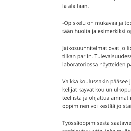
la alal­laan.
-​Opiskelu on mu­ka­vaa ja to­d
tään huol­ta ja esi­mer­kik­si o
Jat­ko­suun­ni­tel­mat ovat jo I
tii­kan pa­riin. Tu­le­vai­suu­des
la­bo­ra­to­rios­sa näyt­tei­den pa
Vaik­ka kou­lus­sa­kin pää­see j
ke­li­jat käy­vät kou­lun ul­ko­pu
teel­lis­ta ja oh­jat­tua am­ma­t
op­pi­mi­nen voi kes­tää jois­ta
Työs­sä­op­pi­mi­ses­ta saa­ta­vi