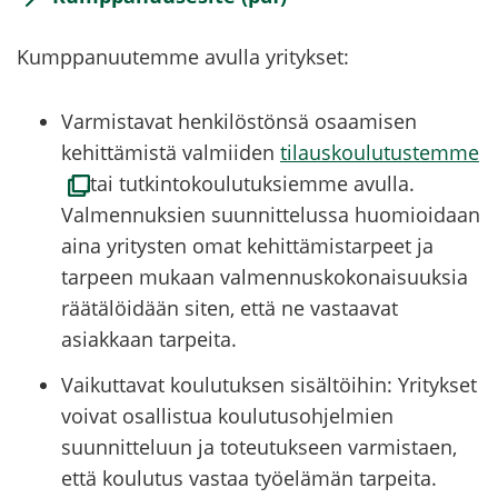
tuu
teen
uu­
ik­
Kump­pa­nuu­tem­me avul­la yri­tyk­set:
teen
ku­
ik­
naan)
ku­
Varmistavat henkilöstönsä osaamisen
naan)
kehittämistä valmiiden
ti­laus­kou­lu­tus­tem­me
(avau­
tai tutkintokoulutuksiemme avulla.
tuu
Valmennuksien suunnittelussa huomioidaan
uu­
aina yritysten omat kehittämistarpeet ja
teen
tarpeen mukaan valmennuskokonaisuuksia
ik­
räätälöidään siten, että ne vastaavat
ku­
asiakkaan tarpeita.
naan)
Vaikuttavat koulutuksen sisältöihin: Yritykset
voivat osallistua koulutusohjelmien
suunnitteluun ja toteutukseen varmistaen,
että koulutus vastaa työelämän tarpeita.