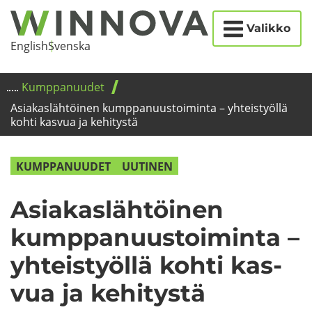
Etusi­
Siir­
Valikko
vu
ry
Eng­lish
Svens­ka
si­
säl­
Kump­pa­nuu­det
töön
Asia­kas­läh­töi­nen kump­pa­nuus­toi­min­ta – yh­teis­työl­lä
kohti kas­vua ja ke­hi­tys­tä
KUMP­PA­NUU­DET
UU­TI­NEN
Asia­kas­läh­töi­nen
kump­pa­nuus­toi­min­ta –
yh­teis­työl­lä kohti kas­
vua ja ke­hi­tys­tä