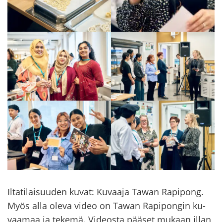
Il­ta­ti­lai­suu­den kuvat: Ku­vaa­ja Tawan Ra­pi­pong.
Myös alla oleva video on Tawan Ra­pi­pon­gin ku­
vaa­maa ja te­ke­mä. Vi­deos­ta pää­set mu­kaan illan