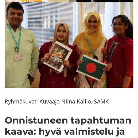
Ryh­mä­ku­vat: Ku­vaa­ja Niina Kal­lio, SAMK
On­nis­tu­neen ta­pah­tu­man
kaava: hyvä val­mis­te­lu ja