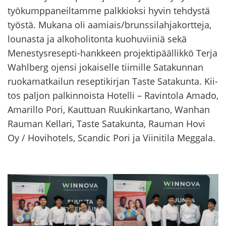
työ­kump­pa­neil­tam­me palk­kiok­si hyvin teh­dys­tä
työs­tä. Mu­ka­na oli aa­miais/bruns­si­lah­ja­kort­te­ja,
lou­nas­ta ja al­ko­ho­li­ton­ta kuo­hu­vii­niä sekä
Menestysresepti-​hankkeen pro­jek­ti­pääl­lik­kö Terja
Wahlberg ojen­si jo­kai­sel­le tii­mil­le Sa­ta­kun­nan
ruo­ka­mat­kai­lun re­sep­ti­kir­jan Taste Sa­ta­kun­ta. Kii­
tos pal­jon pal­kin­nois­ta Ho­tel­li – Ra­vin­to­la Amado,
Ama­ril­lo Pori, Kaut­tuan Ruu­kin­kar­ta­no, Wanhan
Rau­man Kel­la­ri, Taste Sa­ta­kun­ta, Rau­man Hovi
Oy / Ho­vi­ho­tels, Scan­dic Pori ja Vii­ni­ti­la Meg­ga­la.