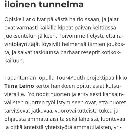
iloi­nen tun­nel­ma
Opis­ke­li­jat oli­vat päi­väs­tä hal­tiois­saan, ja jalat
ovat var­mas­ti kai­kil­la ki­peät päi­vän keit­tiös­sä
juok­sen­te­lun jäl­keen. Toi­vom­me tie­tys­ti, että ra­
vin­to­lay­rit­tä­jät löy­si­vät hel­men­sä tii­mien jou­kos­
ta, ja sai­vat tas­kuun­sa par­haat re­sep­tit ko­ti­kok­
kai­luun.
Ta­pah­tu­man lo­pul­la Tour4Youth pro­jek­ti­pääl­lik­kö
Tiina Leino
ker­toi hank­keen opi­tut asiat kut­su­
vie­rail­le. Ydin­o­pit nuor­ten ja eri­tyi­ses­ti kan­sain­
vä­lis­ten nuor­ten työl­lis­ty­mi­seen ovat, että nuo­ret
tar­vit­se­vat jat­ku­vaa, vuo­ro­vai­kut­teis­ta tukea ja
oh­jaus­ta am­mat­ti­lai­sil­ta sekä lä­heis­tä, luon­te­vaa
ja pit­kä­jän­teis­tä yh­teis­työ­tä am­mat­ti­lais­ten, yri­