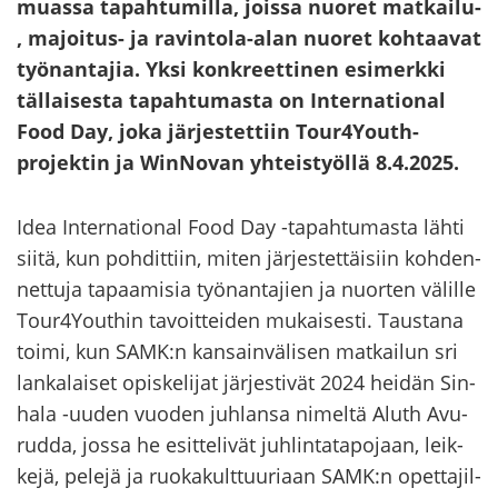
muas­sa ta­pah­tu­mil­la, jois­sa nuo­ret matkailu-​
, majoitus-​ ja ravintola-​alan nuo­ret koh­taa­vat
työ­nan­ta­jia. Yksi kon­kreet­ti­nen esi­merk­ki
täl­lai­ses­ta ta­pah­tu­mas­ta on In­ter­na­tio­nal
Food Day, joka jär­jes­tet­tiin Tour4Youth-​
projektin ja WinNovan yh­teis­työl­lä 8.4.2025.
Idea In­ter­na­tio­nal Food Day -​tapahtumasta lähti
siitä, kun poh­dit­tiin, miten jär­jes­tet­täi­siin koh­den­
net­tu­ja ta­paa­mi­sia työ­nan­ta­jien ja nuor­ten vä­lil­le
Tour4Yout­hin ta­voit­tei­den mu­kai­ses­ti. Taus­ta­na
toimi, kun SAMK:n kan­sain­vä­li­sen mat­kai­lun sri
lan­ka­lai­set opis­ke­li­jat jär­jes­ti­vät 2024 hei­dän Sin­
ha­la -​uuden vuo­den juh­lan­sa ni­mel­tä Aluth Avu­
rud­da, jossa he esit­te­li­vät juh­lin­ta­ta­po­jaan, leik­
ke­jä, pe­le­jä ja ruo­ka­kult­tuu­ri­aan SAMK:n opet­ta­jil­