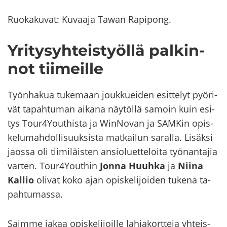
Ruo­ka­ku­vat: Ku­vaa­ja Tawan Ra­pi­pong.
Yri­ty­syh­teis­työl­lä pal­kin­
not tii­meil­le
Työn­ha­kua tu­ke­maan jouk­kuei­den esit­te­lyt pyö­ri­
vät ta­pah­tu­man ai­ka­na näy­töl­lä sa­moin kuin esi­
tys Tour4Yout­his­ta ja WinNovan ja SAM­Kin opis­
ke­lu­mah­dol­li­suuk­sis­ta mat­kai­lun sa­ral­la. Li­säk­si
jaos­sa oli tii­mi­läis­ten an­sio­luet­te­loi­ta työ­nan­ta­jia
var­ten. Tour4Yout­hin
Jonna Huuh­ka
ja
Niina
Kal­lio
oli­vat koko ajan opis­ke­li­joi­den tu­ke­na ta­
pah­tu­mas­sa.
Saim­me jakaa opis­ke­li­joil­le lah­ja­kort­te­ja yh­teis­