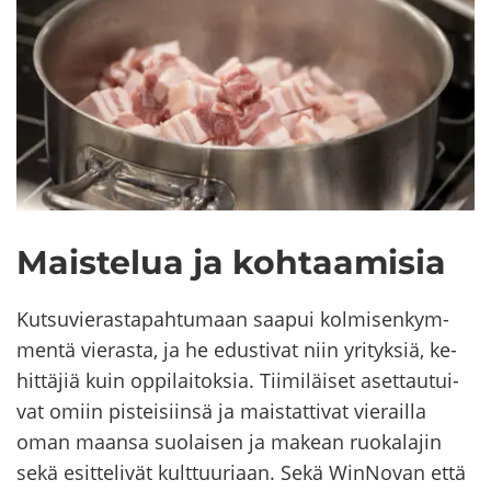
Mais­te­lua ja koh­taa­mi­sia
Kut­su­vie­ras­ta­pah­tu­maan saa­pui kol­mi­sen­kym­
men­tä vie­ras­ta, ja he edus­ti­vat niin yri­tyk­siä, ke­
hit­tä­jiä kuin op­pi­lai­tok­sia. Tii­mi­läi­set aset­tau­tui­
vat omiin pis­tei­siin­sä ja mais­tat­ti­vat vie­rail­la
oman maan­sa suo­lai­sen ja ma­kean ruo­ka­la­jin
sekä esit­te­li­vät kult­tuu­ri­aan. Sekä WinNovan että