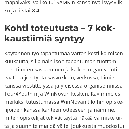
ma­päi­väk­si va­li­koi­tui SAM­Kin kan­sain­vä­li­syys­viik­
ko ja tiis­tai 8.4.
Kohti to­teu­tus­ta – 7 kok­
kaus­tii­miä syn­tyy
Käy­tän­nön työ ta­pah­tu­maa var­ten kesti kol­mi­sen
kuu­kaut­ta, sillä näin ison ta­pah­tu­man tuot­ta­mi­
nen, tii­mien ka­saa­mi­nen ja kai­ken or­ga­ni­soin­ti
vaati pal­jon työtä kas­vok­kain, ver­kos­sa, tii­mien
kans­sa vies­tit­te­lys­sä ja ylei­ses­sä or­ga­ni­soin­nis­sa
Tour4Yout­hin ja WinNovan kes­ken. Kä­vim­me esi­
mer­kik­si tu­tus­tu­mas­sa WinNovan ti­loi­hin opis­ke­
li­joi­den kans­sa kah­teen ot­tee­seen ja näim­me,
miten opis­ke­li­jat te­ki­vät täyt­tä häkää val­mis­te­lui­
ta ja suun­ni­tel­mia päi­väl­le. Jouk­kuei­ta muo­dos­tui