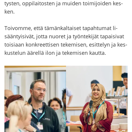
tys­ten, op­pi­lai­tos­ten ja mui­den toi­mi­joi­den kes­
ken.
Toi­vom­me, että tä­män­kal­tai­set ta­pah­tu­mat li­
sään­tyi­si­vät, jotta nuo­ret ja työn­te­ki­jät ta­pai­si­vat
toi­si­aan kon­kreet­ti­sen te­ke­mi­sen, esit­te­lyn ja kes­
kus­te­lun ää­rel­lä ilon ja te­ke­mi­sen kaut­ta.