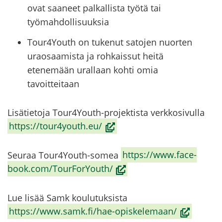
ovat saaneet palkallista työtä tai
työmahdollisuuksia
Tour4Youth on tukenut satojen nuorten
uraosaamista ja rohkaissut heitä
etenemään urallaan kohti omia
tavoitteitaan
Li­sä­tie­to­ja Tour4Youth-​projektista verk­ko­si­vul­la
(avau­
https://tour4youth.eu/
tuu
uu­
Seu­raa Tour4Youth-​somea
https://www.face­
teen
(avau­
book.com/Tour­Fo­rY­outh/
ik­
tuu
ku­
uu­
Lue lisää Samk kou­lu­tuk­sis­ta
naan,
teen
(avau­
https://www.samk.fi/hae-​opiskelemaan/