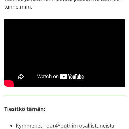
tun­nel­miin.
Tie­sit­kö tämän:
Kymmenet Tour4Youthiin osallistuneista