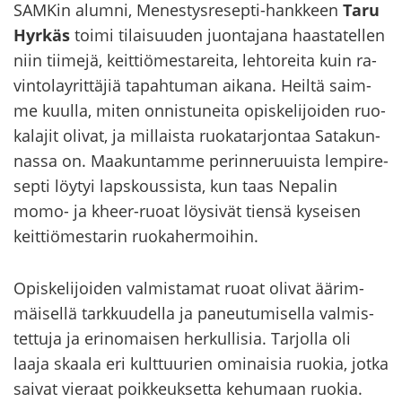
SAM­Kin alum­ni, Menestysresepti-​hankkeen
Taru
Hyr­käs
toimi ti­lai­suu­den juon­ta­ja­na haas­ta­tel­len
niin tii­me­jä, keit­tiö­mes­ta­rei­ta, leh­to­rei­ta kuin ra­
vin­to­lay­rit­tä­jiä ta­pah­tu­man ai­ka­na. Heil­tä saim­
me kuul­la, miten on­nis­tu­nei­ta opis­ke­li­joi­den ruo­
ka­la­jit oli­vat, ja mil­lais­ta ruo­ka­tar­jon­taa Sa­ta­kun­
nas­sa on. Maa­kun­tam­me pe­rin­ne­ruu­is­ta lem­pi­re­
sep­ti löy­tyi laps­kous­sis­ta, kun taas Ne­pa­lin
momo- ja kheer-​ruoat löy­si­vät tien­sä ky­sei­sen
keit­tiö­mes­ta­rin ruo­ka­her­moi­hin.
Opis­ke­li­joi­den val­mis­ta­mat ruoat oli­vat ää­rim­
mäi­sel­lä tark­kuu­del­la ja pa­neu­tu­mi­sel­la val­mis­
tet­tu­ja ja erin­omai­sen her­kul­li­sia. Tar­jol­la oli
laaja skaa­la eri kult­tuu­rien omi­nai­sia ruo­kia, jotka
sai­vat vie­raat poik­keuk­set­ta ke­hu­maan ruo­kia.