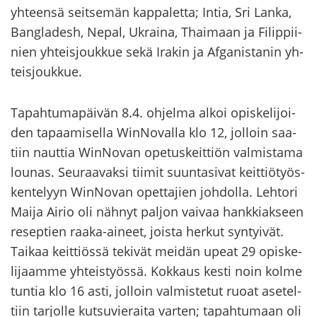
yh­teen­sä seit­se­män kap­pa­let­ta; Intia, Sri Lanka,
Bangla­desh, Nepal, Ukrai­na, Thai­maan ja Fi­lip­pii­
nien yh­teis­jouk­kue sekä Ira­kin ja Af­ga­nis­ta­nin yh­
teis­jouk­kue.
Ta­pah­tu­ma­päi­vän 8.4. oh­jel­ma alkoi opis­ke­li­joi­
den ta­paa­mi­sel­la WinNovalla klo 12, jol­loin saa­
tiin naut­tia WinNovan ope­tus­keit­tiön val­mis­ta­ma
lou­nas. Seu­raa­vak­si tii­mit suun­ta­si­vat keit­tiö­työs­
ken­te­lyyn WinNovan opet­ta­jien joh­dol­la. Leh­to­ri
Maija Airio oli näh­nyt pal­jon vai­vaa hank­kiak­seen
re­sep­tien raaka-​aineet, jois­ta her­kut syn­tyi­vät.
Tai­kaa keit­tiös­sä te­ki­vät mei­dän upeat 29 opis­ke­
li­jaam­me yh­teis­työs­sä. Kok­kaus kesti noin kolme
tun­tia klo 16 asti, jol­loin val­mis­te­tut ruoat ase­tel­
tiin tar­jol­le kut­su­vie­rai­ta var­ten; ta­pah­tu­maan oli