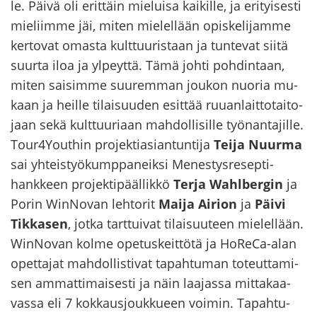
le. Päivä oli erit­täin mie­lui­sa kai­kil­le, ja eri­tyi­ses­ti
mie­liim­me jäi, miten mie­lel­lään opis­ke­li­jam­me
ker­to­vat omas­ta kult­tuu­ris­taan ja tun­te­vat siitä
suur­ta iloa ja yl­peyt­tä. Tämä johti poh­din­taan,
miten sai­sim­me suu­rem­man jou­kon nuo­ria mu­
kaan ja heil­le ti­lai­suu­den esit­tää ruu­an­lait­to­tai­to­
jaan sekä kult­tuu­ri­aan mah­dol­li­sil­le työ­nan­ta­jil­le.
Tour4Yout­hin pro­jek­ti­asian­tun­ti­ja
Teija Nuur­ma
sai yh­teis­työ­kump­pa­neik­si Menestysresepti-​
hankkeen pro­jek­ti­pääl­lik­kö
Terja Wahlbergin
ja
Porin WinNovan leh­to­rit
Maija Ai­rion
ja
Päivi
Tik­ka­sen
, jotka tart­tui­vat ti­lai­suu­teen mie­lel­lään.
WinNovan kolme ope­tus­keit­tö­tä ja HoReCa-​alan
opet­ta­jat mah­dol­lis­ti­vat ta­pah­tu­man to­teut­ta­mi­
sen am­mat­ti­mai­ses­ti ja näin laa­jas­sa mit­ta­kaa­
vas­sa eli 7 kok­kaus­jouk­ku­een voi­min. Ta­pah­tu­