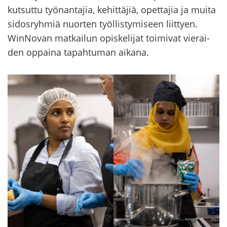
kut­sut­tu työ­nan­ta­jia, ke­hit­tä­jiä, opet­ta­jia ja muita
si­dos­ryh­miä nuor­ten työl­lis­ty­mi­seen liit­tyen.
WinNovan mat­kai­lun opis­ke­li­jat toi­mi­vat vie­rai­
den op­pai­na ta­pah­tu­man ai­ka­na.