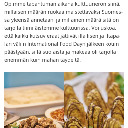
Opim­me ta­pah­tu­man ai­ka­na kult­tuu­rie­ron siinä,
mil­lai­sen mää­rän ruo­kaa mais­tet­ta­vak­si Suo­mes­
sa yleen­sä an­ne­taan, ja mil­lai­nen määrä sitä on
tar­jol­la tii­mi­läis­tem­me kult­tuu­ris­sa. Voi uskoa,
että kaik­ki kut­su­vie­raat jät­ti­vät il­lal­li­sen ja il­ta­pa­
lan vä­liin In­ter­na­tio­nal Food Dayn jäl­keen ko­tiin
pääs­ty­ään, sillä suo­lais­ta ja ma­ke­aa oli tar­jol­la
enem­män kuin mahan täy­del­tä.