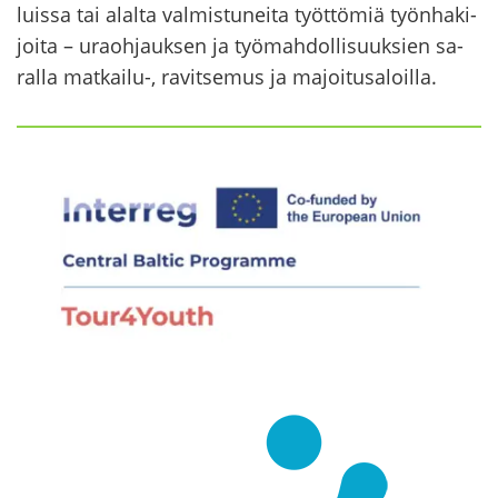
luis­sa tai alal­ta val­mis­tu­nei­ta työt­tö­miä työn­ha­ki­
joi­ta – uraoh­jauk­sen ja työ­mah­dol­li­suuk­sien sa­
ral­la matkailu-​, ra­vit­se­mus ja ma­joi­tus­aloil­la.