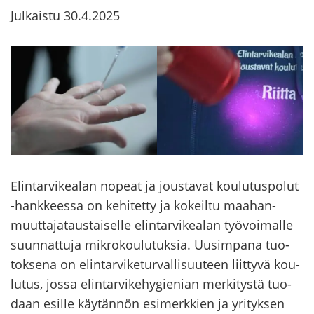
Julkaistu
30.4.2025
Elin­tar­vi­kea­lan no­peat ja jous­ta­vat kou­lu­tus­po­lut
-​hankkeessa on ke­hi­tet­ty ja ko­keil­tu maa­han­
muut­ta­ja­taus­tai­sel­le elin­tar­vi­kea­lan työ­voi­mal­le
suun­nat­tu­ja mik­ro­kou­lu­tuk­sia. Uusim­pa­na tuo­
tok­se­na on elin­tar­vi­ke­tur­val­li­suu­teen liit­ty­vä kou­
lu­tus, jossa elin­tar­vi­ke­hy­gie­nian mer­ki­tys­tä tuo­
daan esil­le käy­tän­nön esi­merk­kien ja yri­tyk­sen