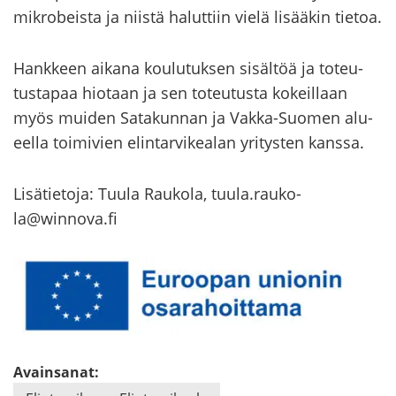
mik­ro­beis­ta ja niis­tä ha­lut­tiin vielä li­sää­kin tie­toa.
Hank­keen ai­ka­na kou­lu­tuk­sen si­säl­töä ja to­teu­
tus­ta­paa hio­taan ja sen to­teu­tus­ta ko­keil­laan
myös mui­den Sa­ta­kun­nan ja Vakka-​Suomen alu­
eel­la toi­mi­vien elin­tar­vi­kea­lan yri­tys­ten kans­sa.
Li­sä­tie­to­ja: Tuula Rau­ko­la, tuula.rau­ko­
la@winnova.fi
Avainsanat: