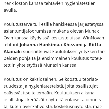
hen­ki­lös­tön kans­sa teh­tä­vien hy­gie­nia­tes­tien
avul­la.
Kou­lu­tus­tar­ve tuli esil­le hank­kees­sa jär­jes­te­tys­sä
asian­tun­ti­ja­foo­ru­mis­sa mu­ka­na ole­van Munax
Oy:n kans­sa käy­dyis­sä kes­kus­te­luis­sa. WinNovan
leh­to­rit
Jo­han­na Hankimaa-​Khezami
ja
Riit­ta
Ala­mä­ki
suun­nit­te­li­vat kou­lu­tuk­sen yri­tyk­sen tar­
pei­den poh­jal­ta ja en­sim­mäi­nen kou­lu­tus to­teu­
tet­tiin yh­teis­työs­sä Munaxin kans­sa.
Kou­lu­tus on kak­sio­sai­nen. Se koos­tuu teo­riao­
suu­des­ta ja hy­gie­nia­tes­teis­tä, joita osal­lis­tu­jat
pää­se­vät itse te­ke­mään. Kou­lu­tuk­sen ai­ka­na
osal­lis­tu­jat ke­rää­vät näyt­tei­tä eri­lai­sis­ta pin­nois­
ta, kuten oven­kah­vois­ta, kos­ke­tus­näy­töis­tä, mat­