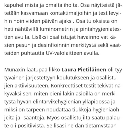
ka­pu­he­li­mis­ta ja omal­ta ihol­ta. Osa näyt­teis­tä jä­
te­tään kas­va­maan kon­tak­ti­mal­joi­hin ja tes­ti­le­vyi­
hin noin vii­den päi­vän ajak­si. Osa tu­lok­sis­ta on
heti näh­tä­vil­lä lu­mi­no­met­rin ja pin­ta­hy­gie­nia­tes­
tien avul­la. Li­säk­si osal­lis­tu­jat ha­vain­noi­vat kä­
sien pesun ja de­sin­fioin­nin mer­ki­tys­tä sekä vaat­
tei­den puh­taut­ta UV-​valolaitteen avul­la.
Munaxin laa­tu­pääl­lik­kö
Laura Pie­ti­läi­nen
oli tyy­
ty­väi­nen jär­jes­tet­tyyn kou­lu­tuk­seen ja osal­lis­tu­
jien ak­tii­vi­suu­teen. Kon­kreet­ti­set tes­tit te­ki­vät nä­
ky­väk­si sen, miten pie­nil­lä­kin asioil­la on mer­ki­
tys­tä hyvän elin­tar­vi­ke­hy­gie­nian yl­lä­pi­dos­sa ja
miksi on tar­peen nou­dat­taa tiuk­ko­ja hy­gie­niaoh­
jei­ta ja -​sääntöjä. Myös osal­lis­tu­jil­ta saatu pa­lau­
te oli po­si­tii­vis­ta. Se li­sä­si hei­dän tie­tä­mys­tään