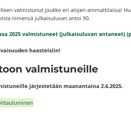
­leen val­mis­tu­nut jouk­ko eri alo­jen am­mat­ti­lai­sia! 
jois­ta ni­men­sä jul­kai­su­lu­van antoi 90.
a 2025 val­mis­tu­neet (jul­kai­su­lu­van an­ta­neet) (
vai­suu­den haas­tei­siin!
toon val­mis­tu­neil­le
is­tu­neil­le jär­jes­te­tään maa­nan­tai­na 2.6.2025.
oit­tau­tu­mi­nen