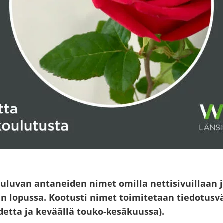
­lu­van an­ta­nei­den nimet omil­la net­ti­si­vuil­laan jo
 lo­pus­sa. Koo­tus­ti nimet toi­mi­te­taan tie­do­tus­vä
a ja ke­vääl­lä touko-​​​​​​​​​​​​​kesäkuussa).