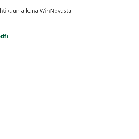
Huh­ti­kuun ai­ka­na WinNovasta
pdf)