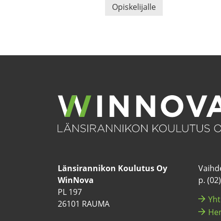
Opis­ke­li­jal­le
Län­si­ran­ni­kon Kou­lu­tus Oy
Vaih­de
WinNova
p. (02
PL 197
Yh­t
26101 RAUMA
Hen­