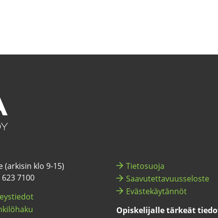
 (ar­ki­sin klo 9-15)
Tie­to­suo­ja
) 623 7100
Saa­vu­tet­ta­vuus­se­los­te
Eväs­te­käy­tän­nöt
eys­tie­dot
ki­lö­ha­ku
Opis­ke­li­jal­le tär­keät tie­d