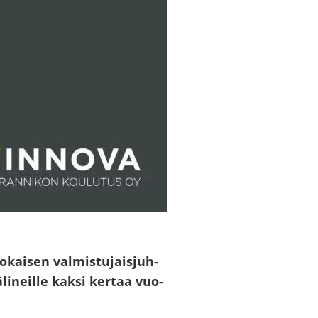
­kai­sen val­mis­tu­jais­juh­
­li­neil­le kaksi ker­taa vuo­