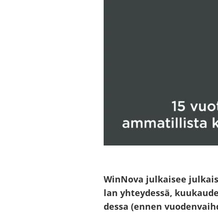
WinNova jul­kai­see jul­kai­su
lan yh­tey­des­sä, kuu­kau­den
des­sa (ennen vuo­den­vaih­det­t