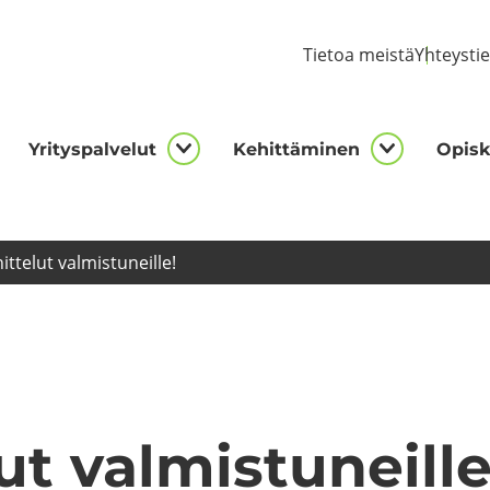
Tie­toa meis­tä
Yh­teys­ti
Yri­tys­pal­ve­lut
Ke­hit­tä­mi­nen
Opis­ke
kijalle
Yrityspalvelut
Kehittämi
asivut
alasivut
alasivut
it­te­lut val­mis­tu­neil­le!
ut val­mis­tu­neil­le