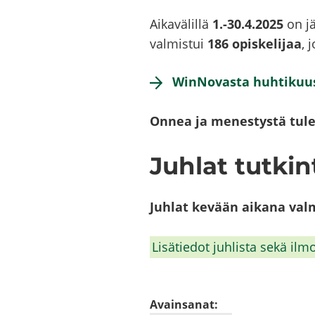
Ai­ka­vä­lil­lä
1.-30.4.2025
on jäl
val­mis­tui
186 opis­ke­li­jaa
, 
WinNovasta huh­ti­kuus­s
Onnea ja me­nes­tys­tä tu­le­
Juh­lat tut­kin­
Juh­lat ke­vään ai­ka­na val­m
Li­sä­tie­dot juh­lis­ta sekä il­m
Avainsanat: