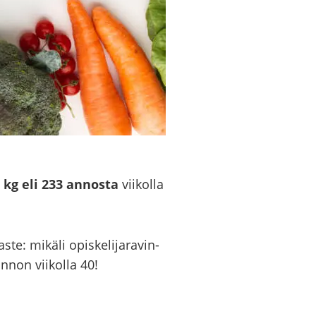
 kg eli 233 an­nos­ta
vii­kol­la
te: mi­kä­li opis­ke­li­ja­ra­vin­
n­non vii­kol­la 40!