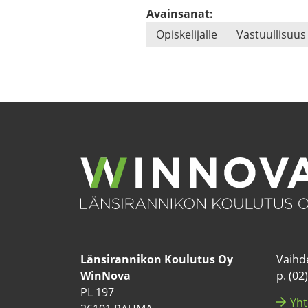
Avainsanat:
Opis­ke­li­jal­le
Vas­tuul­li­suus
Län­si­ran­ni­kon Kou­lu­tus Oy
Vaih­de
WinNova
p. (02
PL 197
Yh­t