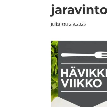
ja­ra­vin­
Julkaistu
2.9.2025