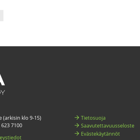
 (ar­ki­sin klo 9-15)
Tie­to­suo­ja
) 623 7100
Saa­vu­tet­ta­vuus­se­los­te
Eväs­te­käy­tän­nöt
eys­tie­dot