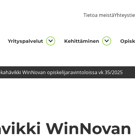
Tie­toa meis­tä
Yh­teys­ti
Yri­tys­pal­ve­lut
Ke­hit­tä­mi­nen
Opis­ke
kijalle
Yrityspalvelut
Kehittämi
asivut
alasivut
alasivut
ka­hä­vik­ki WinNovan opis­ke­li­ja­ra­vin­to­lois­sa vk 35/2025
­vik­ki WinNovan o