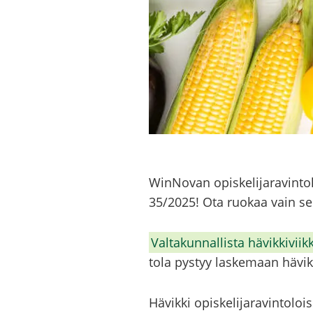
WinNovan opis­ke­li­ja­ra­vin­to­
35/2025! Ota ruo­kaa vain sen
Val­ta­kun­nal­lis­ta hä­vik­ki­viik
to­la pys­tyy las­ke­maan hä­vi­
Hä­vik­ki opis­ke­li­ja­ra­vin­to­l