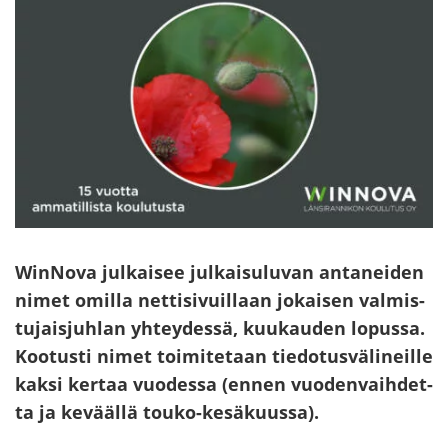
WinNova jul­kai­see jul­kai­su­lu­van an­ta­nei­den
nimet omil­la net­ti­si­vuil­laan jo­kai­sen val­mis­
tu­jais­juh­lan yh­tey­des­sä, kuu­kau­den lo­pus­sa.
Koo­tus­ti nimet toi­mi­te­taan tie­do­tus­vä­li­neil­le
kaksi ker­taa vuo­des­sa (ennen vuo­den­vaih­det­
ta ja ke­vääl­lä touko-​​​​​​​​​​​​​​​​​​kesäkuussa).