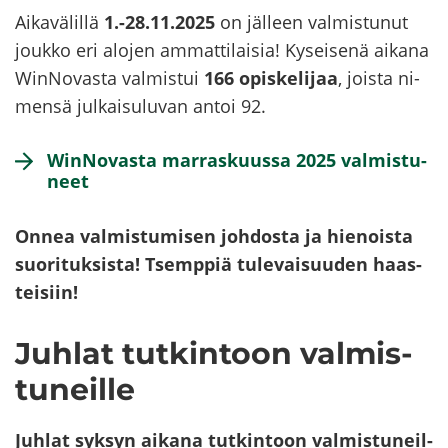
Ai­ka­vä­lil­lä
1.-28.11.2025
on jäl­leen val­mis­tu­nut
jouk­ko eri alo­jen am­mat­ti­lai­sia! Ky­sei­se­nä ai­ka­na
WinNovasta val­mis­tui
166 opis­ke­li­jaa
, jois­ta ni­
men­sä jul­kai­su­lu­van antoi 92.
WinNovasta mar­ras­kuus­sa 2025 val­mis­tu­
neet
Onnea val­mis­tu­mi­sen joh­dos­ta ja hie­nois­ta
suo­ri­tuk­sis­ta! Tsemp­piä tu­le­vai­suu­den haas­
tei­siin!
Juh­lat tut­kin­toon val­mis­
tu­neil­le
Juh­lat syk­syn ai­ka­na tut­kin­toon val­mis­tu­neil­