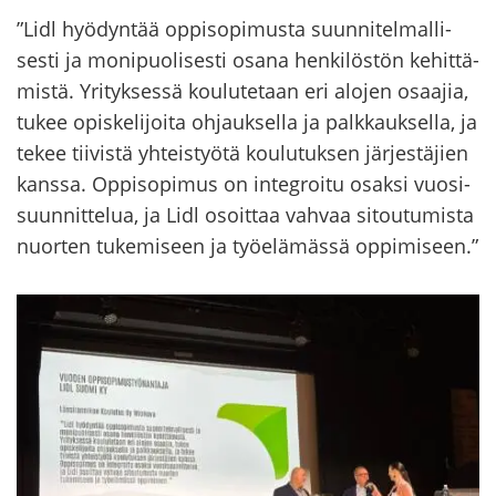
”Lidl hyö­dyn­tää op­pi­so­pi­mus­ta suun­ni­tel­mal­li­
ses­ti ja mo­ni­puo­li­ses­ti osana hen­ki­lös­tön ke­hit­tä­
mis­tä. Yri­tyk­ses­sä kou­lu­te­taan eri alo­jen osaa­jia,
tukee opis­ke­li­joi­ta oh­jauk­sel­la ja palk­kauk­sel­la, ja
tekee tii­vis­tä yh­teis­työ­tä kou­lu­tuk­sen jär­jes­tä­jien
kans­sa. Op­pi­so­pi­mus on in­tegroi­tu osak­si vuo­si­
suun­nit­te­lua, ja Lidl osoit­taa vah­vaa si­tou­tu­mis­ta
nuor­ten tu­ke­mi­seen ja työ­elä­mäs­sä op­pi­mi­seen.”