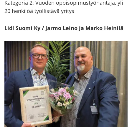
Ka­te­go­ria 2: Vuo­den op­pi­so­pi­mus­työ­nan­ta­ja, yli
20 hen­ki­löä työl­lis­tä­vä yri­tys
Lidl Suomi Ky / Jarmo Leino ja Marko Hei­ni­lä