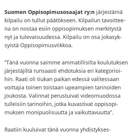
Suo­men Op­pi­so­pi­mus­osaa­jat ry:n
jär­jes­tä­mä
kil­pai­lu on tul­lut pää­tök­seen. Kil­pai­lun ta­voit­tee­
na on nos­taa esiin op­pi­so­pi­muk­sen mer­ki­tys­tä
nyt ja tu­le­vai­suu­des­sa. Kil­pai­lu on osa jo­ka­syk­
syis­tä Op­pi­so­pi­mus­viik­koa.
“Tänä vuon­na saim­me am­ma­til­li­sil­ta kou­lu­tuk­sen
jär­jes­tä­jil­tä run­saas­ti eh­do­tuk­sia eri ka­te­go­rioi­
hin. Raati oli tiu­kan pai­kan edes­sä va­li­tes­saan
voit­ta­jia toi­nen tois­taan upeam­pien ta­ri­noi­den
jou­kos­ta. Va­lin­nat pe­rus­tui­vat vi­deo­muo­dos­sa
tul­lei­siin ta­ri­noi­hin, jotka ku­vas­ti­vat op­pi­so­pi­
muk­sen mo­ni­puo­li­suut­ta ja vai­kut­ta­vuut­ta”.
Raa­tiin kuu­lui­vat tänä vuon­na yh­dis­tyk­ses­