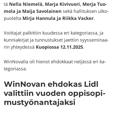
tä
Nella Nie­me­lä, Marja Ki­vi­vuo­ri, Merja Tuo­
mo­la ja Maija Sa­vo­lai­nen
sekä hal­li­tuk­sen ul­ko­
puo­lel­ta
Mirja Han­nu­la ja Riik­ka Vac­ker
.
Voit­ta­jat pal­kit­tiin kuu­des­sa eri ka­te­go­rias­sa, ja
kun­nia­kir­jat ja tun­nus­tuk­set jaet­tiin syys­se­mi­naa­
rin yh­tey­des­sä
Kuo­pios­sa 12.11.2025
.
WinNovalla oli hie­not eh­dok­kaat nel­jäs­sä eri ka­
te­go­rias­sa.
WinNovan eh­do­kas Lidl
va­lit­tiin vuo­den op­pi­so­pi­
mus­työ­nan­ta­jak­si