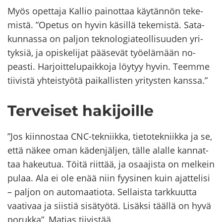
Myös opet­ta­ja Kal­lio pai­not­taa käy­tän­nön te­ke­
mis­tä. ”Ope­tus on hyvin kä­sil­lä te­ke­mis­tä. Sa­ta­
kun­nas­sa on pal­jon tek­no­lo­gia­teol­li­suu­den yri­
tyk­siä, ja opis­ke­li­jat pää­se­vät työ­elä­mään no­
peas­ti. Har­joit­te­lu­paik­ko­ja löy­tyy hyvin. Teem­me
tii­vis­tä yh­teis­työ­tä pai­kal­lis­ten yri­tys­ten kans­sa.”
Ter­vei­set ha­ki­joil­le
”Jos kiin­nos­taa CNC-​tekniikka, tie­to­tek­niik­ka ja se,
että näkee oman kä­den­jäl­jen, tälle alal­le kan­nat­
taa ha­keu­tua. Töitä riit­tää, ja osaa­jis­ta on mel­kein
pulaa. Ala ei ole enää niin fyy­si­nen kuin ajat­te­li­si
– pal­jon on au­to­maa­tio­ta. Sel­lais­ta tark­kuut­ta
vaa­ti­vaa ja siis­tiä si­sä­työ­tä. Li­säk­si tääl­lä on hyvä
po­ruk­ka”, Ma­tias tii­vis­tää.