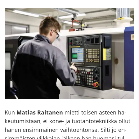
Kun
Ma­tias Rai­ta­nen
miet­ti toi­sen as­teen ha­
keu­tu­mis­taan, ei kone- ja tuo­tan­to­tek­niik­ka ollut
hänen en­sim­mäi­nen vaih­toeh­ton­sa. Silti jo en­
sim­mäis­ten viik­ko­jen jäl­keen hän huo­ma­si tul­