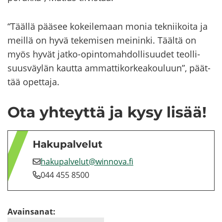
“Tääl­lä pää­see ko­kei­le­maan monia tek­nii­koi­ta ja
meil­lä on hyvä te­ke­mi­sen mei­nin­ki. Tääl­tä on
myös hyvät jatko-​opintomahdollisuudet teol­li­
suus­väy­län kaut­ta am­mat­ti­kor­kea­kou­luun”, päät­
tää opet­ta­ja.
Ota yh­teyt­tä ja kysy lisää!
Ha­ku­pal­ve­lut
ha­ku­pal­ve­lut@winnova.fi
044 455 8500
Avainsanat: