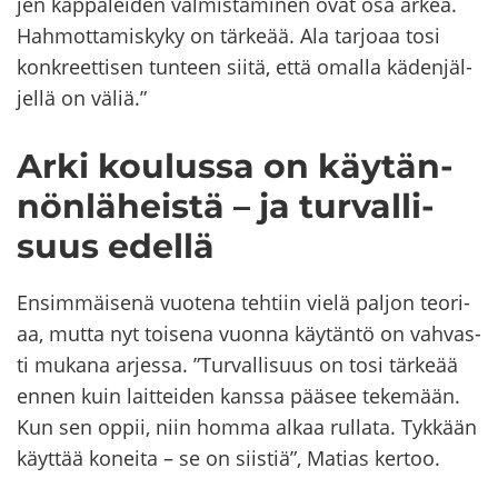
jen kap­pa­lei­den val­mis­ta­mi­nen ovat osa arkea.
Hah­mot­ta­mis­ky­ky on tär­ke­ää. Ala tar­jo­aa tosi
kon­kreet­ti­sen tun­teen siitä, että omal­la kä­den­jäl­
jel­lä on väliä.”
Arki kou­lus­sa on käy­tän­
nön­lä­heis­tä – ja tur­val­li­
suus edel­lä
En­sim­mäi­se­nä vuo­te­na teh­tiin vielä pal­jon teo­ri­
aa, mutta nyt toi­se­na vuon­na käy­tän­tö on vah­vas­
ti mu­ka­na ar­jes­sa. ”Tur­val­li­suus on tosi tär­ke­ää
ennen kuin lait­tei­den kans­sa pää­see te­ke­mään.
Kun sen oppii, niin homma alkaa rul­la­ta. Tyk­kään
käyt­tää ko­nei­ta – se on siis­tiä”, Ma­tias ker­too.