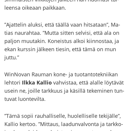
leen­sa oi­ke­aan paik­kaan.
”Ajat­te­lin aluk­si, että tääl­lä vaan hit­sa­taan”, Ma­
tias nau­rah­taa. ”Mutta sit­ten sel­vi­si, että ala on
pal­jon muu­ta­kin. Ko­neis­tus alkoi kiin­nos­taa, ja
ekan kurs­sin jäl­keen tie­sin, että tämä on mun
juttu.”
WinNovan Rau­man kone- ja tuo­tan­to­tek­nii­kan
leh­to­ri
Ilkka Kal­lio
vah­vis­taa, että alal­le löy­tä­vät
usein ne, joil­le tark­kuus ja kä­sil­lä te­ke­mi­nen tun­
tu­vat luon­te­vil­ta.
”Tämä sopii rau­hal­li­sel­le, huo­lel­li­sel­le te­ki­jäl­le”,
Kal­lio ker­too. ”Mit­taus, laa­dun­val­von­ta ja tark­ko­