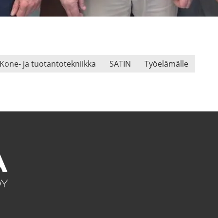
Kone- ja tuo­tan­to­tek­niik­ka
SATIN
Työ­elä­mäl­le