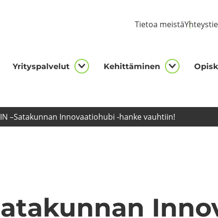
Tie­toa meis­tä
Yh­teys­ti
Yri­tys­pal­ve­lut
Ke­hit­tä­mi­nen
Opis­ke
kijalle
Yrityspalvelut
Kehittämi
asivut
alasivut
alasivut
N –Sa­ta­kun­nan In­no­vaa­tio­hu­bi -​​hanke vauh­tiin!
­ta­kun­nan In­no­