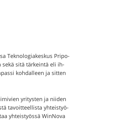
­sa Tek­no­lo­gia­kes­kus Pri­po­
ia sekä sitä tär­kein­tä eli ih­
m­pas­si koh­dal­leen ja sit­ten
­mi­vien yri­tys­ten ja nii­den
 ta­voit­teel­lis­ta yh­teis­työ­
t­taa yh­teis­työs­sä WinNova