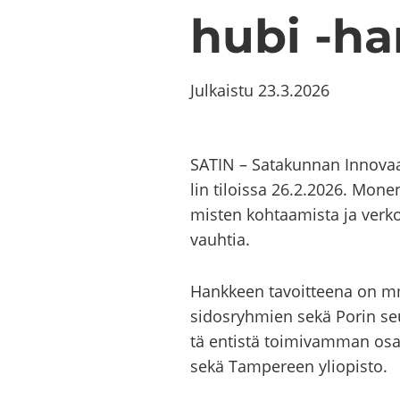
hu­bi -​​h
Julkaistu
23.3.2026
SATIN – Sa­ta­kun­nan In­no­vaa­t
lin ti­lois­sa 26.2.2026. Mo­nen­l
mis­ten koh­taa­mis­ta ja ver­kos
vauh­tia.
Hank­keen ta­voit­tee­na on mm. 
si­dos­ryh­mien sekä Porin seu­tu
tä en­tis­tä toi­mi­vam­man osa
sekä Tam­pe­reen yli­opis­to.