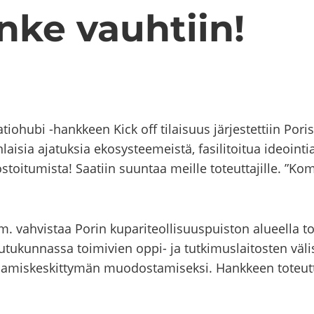
anke vauh­tiin!
io­hu­bi -​hankkeen Kick off ti­lai­suus jär­jes­tet­tiin Po­ris
ai­sia aja­tuk­sia eko­sys­tee­meis­tä, fa­si­li­toi­tua ideoin­t
­toi­tu­mis­ta! Saa­tiin suun­taa meil­le to­teut­ta­jil­le. ”Ko
vah­vis­taa Porin ku­pa­ri­teol­li­suus­puis­ton alu­eel­la toi
­kun­nas­sa toi­mi­vien oppi- ja tut­ki­mus­lai­tos­ten vä­lis­tä
a­mis­kes­kit­ty­män muo­dos­ta­mi­sek­si. Hank­keen to­teu