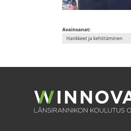
Avainsanat:
Hank­keet ja ke­hit­tä­mi­nen