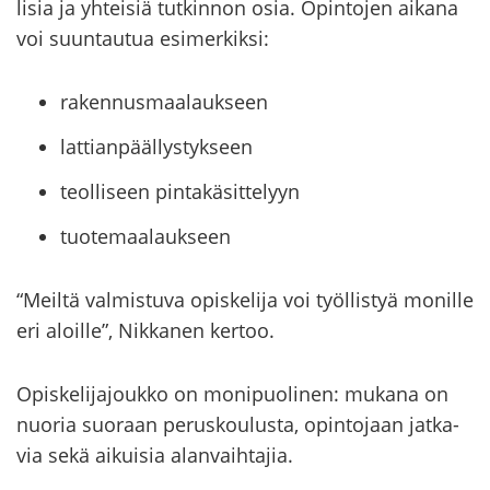
li­sia ja yh­tei­siä tut­kin­non osia. Opin­to­jen ai­ka­na
voi suun­tau­tua esi­mer­kik­si:
rakennusmaalaukseen
lattianpäällystykseen
teolliseen pintakäsittelyyn
tuotemaalaukseen
“Meil­tä val­mis­tu­va opis­ke­li­ja voi työl­lis­tyä mo­nil­le
eri aloil­le”, Nik­ka­nen ker­too.
Opis­ke­li­ja­jouk­ko on mo­ni­puo­li­nen: mu­ka­na on
nuo­ria suo­raan pe­rus­kou­lus­ta, opin­to­jaan jat­ka­
via sekä ai­kui­sia alan­vaih­ta­jia.