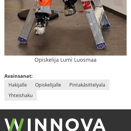
Opiskelija Lumi Luosmaa
Avainsanat:
Ha­ki­jal­le
Opis­ke­li­jal­le
Pin­ta­kä­sit­te­ly­ala
Yh­teis­ha­ku