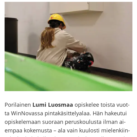
Po­ri­lai­nen
Lumi Luos­maa
opis­ke­lee tois­ta vuot­
ta WinNovassa pin­ta­kä­sit­te­ly­alaa. Hän ha­keu­tui
opis­ke­le­maan suo­raan pe­rus­kou­lus­ta ilman ai­
em­paa ko­ke­mus­ta – ala vain kuu­los­ti mie­len­kiin­