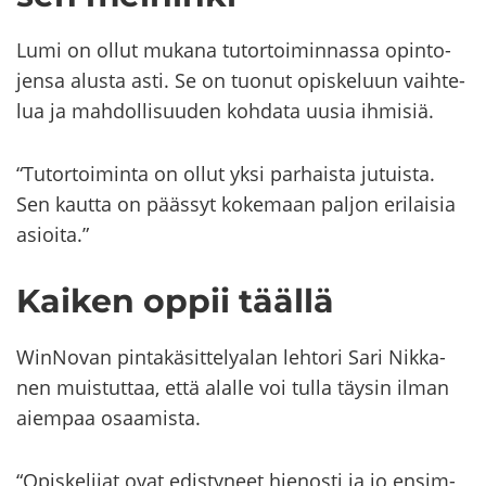
Lumi on ollut mu­ka­na tu­tor­toi­min­nas­sa opin­to­
jen­sa alus­ta asti. Se on tuo­nut opis­ke­luun vaih­te­
lua ja mah­dol­li­suu­den koh­da­ta uusia ih­mi­siä.
“Tu­tor­toi­min­ta on ollut yksi par­hais­ta ju­tuis­ta.
Sen kaut­ta on pääs­syt ko­ke­maan pal­jon eri­lai­sia
asioi­ta.”
Kai­ken oppii tääl­lä
WinNovan pin­ta­kä­sit­te­ly­alan leh­to­ri Sari Nik­ka­
nen muis­tut­taa, että alal­le voi tulla täy­sin ilman
ai­em­paa osaa­mis­ta.
“Opis­ke­li­jat ovat edis­ty­neet hie­nos­ti ja jo en­sim­