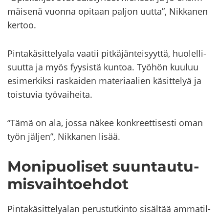
mäi­se­nä vuon­na opi­taan pal­jon uutta”, Nik­ka­nen
ker­too.
Pin­ta­kä­sit­te­ly­ala vaa­tii pit­kä­jän­tei­syyt­tä, huo­lel­li­
suut­ta ja myös fyy­sis­tä kun­toa. Työ­hön kuu­luu
esi­mer­kik­si ras­kai­den ma­te­ri­aa­lien kä­sit­te­lyä ja
tois­tu­via työ­vai­hei­ta.
“Tämä on ala, jossa näkee kon­kreet­ti­ses­ti oman
työn jäl­jen”, Nik­ka­nen lisää.
Mo­ni­puo­li­set suun­tau­tu­
mis­vaih­toeh­dot
Pin­ta­kä­sit­te­ly­alan pe­rus­tut­kin­to si­säl­tää am­ma­til­