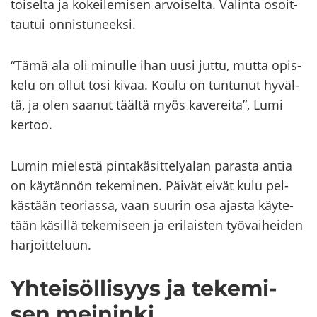
toi­sel­ta ja ko­kei­le­mi­sen ar­voi­sel­ta. Va­lin­ta osoit­
tau­tui on­nis­tu­neek­si.
“Tämä ala oli mi­nul­le ihan uusi juttu, mutta opis­
ke­lu on ollut tosi kivaa. Koulu on tun­tu­nut hy­väl­
tä, ja olen saa­nut tääl­tä myös ka­ve­rei­ta”, Lumi
ker­too.
Lumin mie­les­tä pin­ta­kä­sit­te­ly­alan pa­ras­ta antia
on käy­tän­nön te­ke­mi­nen. Päi­vät eivät kulu pel­
käs­tään teo­rias­sa, vaan suu­rin osa ajas­ta käy­te­
tään kä­sil­lä te­ke­mi­seen ja eri­lais­ten työ­vai­hei­den
har­joit­te­luun.
Yh­tei­söl­li­syys ja te­ke­mi­
sen mei­nin­ki