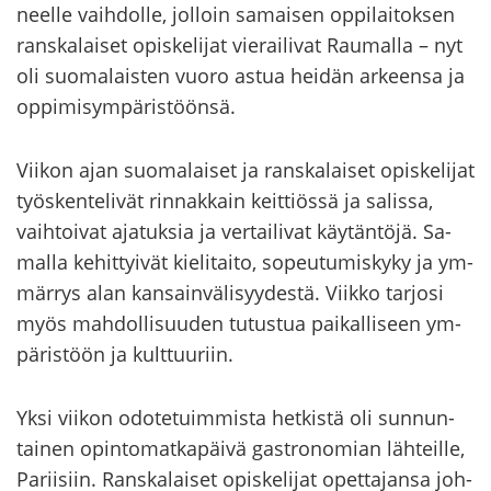
neel­le vaih­dol­le, jol­loin sa­mai­sen op­pi­lai­tok­sen
rans­ka­lai­set opis­ke­li­jat vie­rai­li­vat Rau­mal­la – nyt
oli suo­ma­lais­ten vuoro astua hei­dän ar­keen­sa ja
op­pi­mi­sym­pä­ris­töön­sä.
Vii­kon ajan suo­ma­lai­set ja rans­ka­lai­set opis­ke­li­jat
työs­ken­te­li­vät rin­nak­kain keit­tiös­sä ja sa­lis­sa,
vaih­toi­vat aja­tuk­sia ja ver­tai­li­vat käy­tän­tö­jä. Sa­
mal­la ke­hit­tyi­vät kie­li­tai­to, so­peu­tu­mis­ky­ky ja ym­
mär­rys alan kan­sain­vä­li­syy­des­tä. Viik­ko tar­jo­si
myös mah­dol­li­suu­den tu­tus­tua pai­kal­li­seen ym­
pä­ris­töön ja kult­tuu­riin.
Yksi vii­kon odo­te­tuim­mis­ta het­kis­tä oli sun­nun­
tai­nen opin­to­mat­ka­päi­vä ga­stro­no­mian läh­teil­le,
Pa­rii­siin. Rans­ka­lai­set opis­ke­li­jat opet­ta­jan­sa joh­