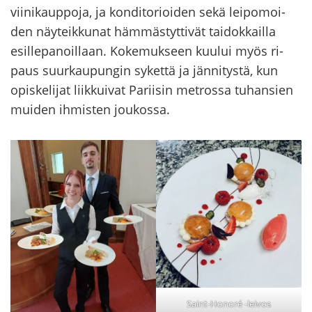
vii­ni­kaup­po­ja, ja kon­di­to­rioi­den sekä lei­po­moi­
den näy­teik­ku­nat häm­mäs­tyt­ti­vät tai­dok­kail­la
esil­le­pa­noil­laan. Ko­ke­muk­seen kuu­lui myös ri­
paus suur­kau­pun­gin sy­ket­tä ja jän­ni­tys­tä, kun
opis­ke­li­jat liik­kui­vat Pa­rii­sin met­ros­sa tu­han­sien
mui­den ih­mis­ten jou­kos­sa.
Saint-Honoré -leivos