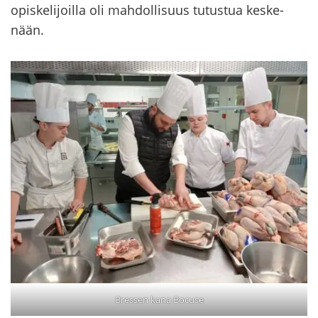
opis­ke­li­joil­la oli mah­dol­li­suus tu­tus­tua kes­ke­
nään.
Bressen kana Bocuse