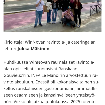
Kir­joit­ta­ja: WinNovan ravintola-​ ja ca­te­rin­ga­lan
leh­to­ri
Jukka Mä­ki­nen
Huh­ti­kuus­sa WinNovan rau­ma­lai­set ravintola-​
alan opis­ke­li­jat suun­ta­si­vat Rans­kaan
Gouvieux’hin, INFA Le Ma­noi­rin ar­vos­tet­tuun ra­
vin­to­la­kou­luun. Edes­sä oli ko­ko­nais­val­tai­nen su­
kel­lus rans­ka­lai­seen ga­stro­no­mi­aan, am­ma­til­li­
seen osaa­mi­seen ja kan­sain­vä­li­seen yh­teis­työ­
hön. Viik­ko oli jat­koa jou­lu­kuus­sa 2025 to­teu­tu­