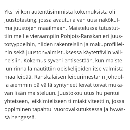
Yksi vii­kon au­tent­ti­sim­mis­ta ko­ke­muk­sis­ta oli
juus­to­tas­ting, jossa avau­tui aivan uusi nä­kö­kul­
ma juus­to­jen maa­il­maan. Mais­te­lus­sa tu­tus­tut­
tiin meil­le vie­raam­piin Pohjois-​Ranskan eri juus­
to­tyyp­pei­hin, nii­den ra­ken­tei­siin ja ma­ku­pro­fii­lei­
hin sekä juus­ton­val­mis­tuk­ses­sa käy­tet­tä­viin vä­li­
nei­siin. Ko­ke­mus sy­ve­ni en­ti­ses­tään, kun mais­te­
lun rin­nal­la nau­tit­tiin opis­ke­li­joi­den itse val­mis­ta­
maa lei­pää. Rans­ka­lai­sen lei­pu­ri­mes­ta­rin joh­dol­
la ai­em­min päi­väl­lä syn­ty­neet lei­vät toi­vat mu­ka­
van lisän mais­te­luun. Juus­to­kou­lu­tus hui­pen­tui
yh­tei­seen, leik­ki­mie­li­seen tii­miak­ti­vi­teet­tiin, jossa
op­pi­mi­nen ta­pah­tui vuo­ro­vai­ku­tuk­ses­sa ja hy­väs­
sä hen­ges­sä.