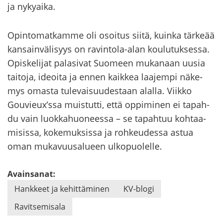
ja ny­ky­ai­ka.
Opin­to­mat­kam­me oli osoi­tus siitä, kuin­ka tär­ke­ää
kan­sain­vä­li­syys on ravintola-​alan kou­lu­tuk­ses­sa.
Opis­ke­li­jat pa­la­si­vat Suo­meen mu­ka­naan uusia
tai­to­ja, ideoi­ta ja ennen kaik­kea laa­jem­pi nä­ke­
mys omas­ta tu­le­vai­suu­des­taan alal­la. Viik­ko
Gouvieux’ssa muis­tut­ti, että op­pi­mi­nen ei ta­pah­
du vain luok­ka­huo­nees­sa – se ta­pah­tuu koh­taa­
mi­sis­sa, ko­ke­muk­sis­sa ja roh­keu­des­sa astua
oman mu­ka­vuusa­lu­een ul­ko­puo­lel­le.
Avainsanat:
Hank­keet ja ke­hit­tä­mi­nen
KV-​blogi
Ra­vit­se­mi­sa­la