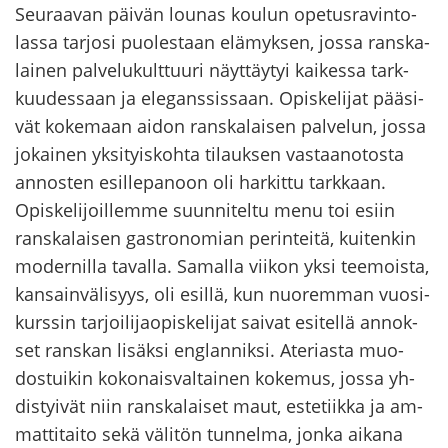
Seu­raa­van päi­vän lou­nas kou­lun ope­tus­ra­vin­to­
las­sa tar­jo­si puo­les­taan elä­myk­sen, jossa rans­ka­
lai­nen pal­ve­lu­kult­tuu­ri näyt­täy­tyi kai­kes­sa tark­
kuu­des­saan ja ele­gans­sis­saan. Opis­ke­li­jat pää­si­
vät ko­ke­maan aidon rans­ka­lai­sen pal­ve­lun, jossa
jo­kai­nen yk­si­tyis­koh­ta ti­lauk­sen vas­taa­no­tos­ta
an­nos­ten esil­le­pa­noon oli har­kit­tu tark­kaan.
Opis­ke­li­joil­lem­me suun­ni­tel­tu menu toi esiin
rans­ka­lai­sen ga­stro­no­mian pe­rin­tei­tä, kui­ten­kin
mo­der­nil­la ta­val­la. Sa­mal­la vii­kon yksi tee­mois­ta,
kan­sain­vä­li­syys, oli esil­lä, kun nuo­rem­man vuo­si­
kurs­sin tar­joi­li­jao­pis­ke­li­jat sai­vat esi­tel­lä an­nok­
set rans­kan li­säk­si englan­nik­si. Ate­rias­ta muo­
dos­tui­kin ko­ko­nais­val­tai­nen ko­ke­mus, jossa yh­
dis­tyi­vät niin rans­ka­lai­set maut, es­te­tiik­ka ja am­
mat­ti­tai­to sekä vä­li­tön tun­nel­ma, jonka ai­ka­na