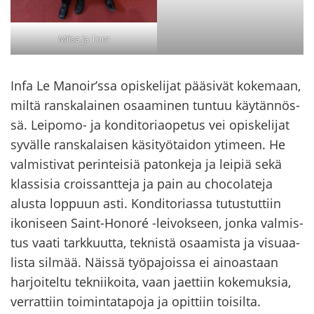
Miisa ja Tom
Infa Le Ma­noir’ssa opis­ke­li­jat pää­si­vät ko­ke­maan,
miltä rans­ka­lai­nen osaa­mi­nen tun­tuu käy­tän­nös­
sä. Leipomo-​ ja kon­di­to­riao­pe­tus vei opis­ke­li­jat
sy­väl­le rans­ka­lai­sen kä­si­työ­tai­don yti­meen. He
val­mis­ti­vat pe­rin­tei­siä pa­ton­ke­ja ja lei­piä sekä
klas­si­sia crois­sant­te­ja ja pain au choco­la­te­ja
alus­ta lop­puun asti. Kon­di­to­rias­sa tu­tus­tut­tiin
iko­ni­seen Saint-​Honoré -​leivokseen, jonka val­mis­
tus vaati tark­kuut­ta, tek­nis­tä osaa­mis­ta ja vi­su­aa­
lis­ta sil­mää. Näis­sä työ­pa­jois­sa ei ai­noas­taan
har­joi­tel­tu tek­nii­koi­ta, vaan jaet­tiin ko­ke­muk­sia,
ver­rat­tiin toi­min­ta­ta­po­ja ja opit­tiin toi­sil­ta.