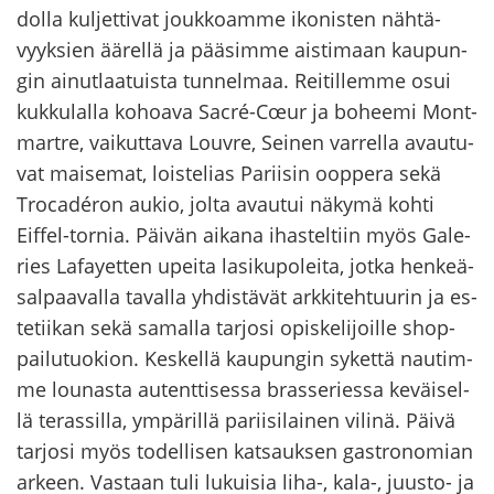
dol­la kul­jet­ti­vat jouk­koam­me iko­nis­ten näh­tä­
vyyk­sien ää­rel­lä ja pää­sim­me ais­ti­maan kau­pun­
gin ai­nut­laa­tuis­ta tun­nel­maa. Rei­til­lem­me osui
kuk­ku­lal­la ko­hoa­va Sacré-​Cœur ja bo­hee­mi Mont­
mart­re, vai­kut­ta­va Louv­re, Sei­nen var­rel­la avau­tu­
vat mai­se­mat, lois­te­lias Pa­rii­sin oop­pe­ra sekä
Trocadéron aukio, jolta avau­tui nä­ky­mä kohti
Eiffel-​tornia. Päi­vän ai­ka­na ihas­tel­tiin myös Ga­le­
ries La­fayet­ten upei­ta la­si­ku­po­lei­ta, jotka hen­keä­
sal­paa­val­la ta­val­la yh­dis­tä­vät ark­ki­teh­tuu­rin ja es­
te­tii­kan sekä sa­mal­la tar­jo­si opis­ke­li­joil­le shop­
pai­lu­tuo­kion. Kes­kel­lä kau­pun­gin sy­ket­tä nau­tim­
me lou­nas­ta au­tent­ti­ses­sa bras­se­ries­sa ke­väi­sel­
lä te­ras­sil­la, ym­pä­ril­lä pa­rii­si­lai­nen vi­li­nä. Päivä
tar­jo­si myös to­del­li­sen kat­sauk­sen ga­stro­no­mian
ar­keen. Vas­taan tuli lu­kui­sia liha-, kala-, juusto-​ ja