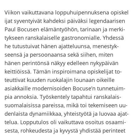
Vii­kon vai­kut­ta­va­na lop­pu­hui­pen­nuk­se­na opis­ke­l
i­jat sy­ven­tyi­vät kah­dek­si päi­väk­si le­gen­daa­ri­sen
Paul Bocusen elä­män­työ­hön, ta­ri­naan ja mer­ki­
tyk­seen rans­ka­lai­sel­le ga­stro­no­mial­le. Yh­des­sä
he tu­tus­tui­vat hänen ajat­te­luun­sa, me­nes­tyk­
seen­sä ja per­soo­naan­sa sekä sii­hen, miten
hänen pe­rin­tön­sä näkyy edel­leen ny­ky­päi­vän
keit­tiöis­sä. Tämän ins­pi­roi­ma­na opis­ke­li­jat to­
teut­ti­vat kuu­den ruo­ka­la­jin lou­naan oi­keil­le
asiak­kail­le mo­der­ni­soi­den Bocuse’n tun­ne­tuim­
pia an­nok­sia. Työs­ken­te­ly ta­pah­tui ranskalais-​
suomalaisissa pa­reis­sa, mikä toi te­ke­mi­seen uu­
den­lais­ta dy­na­miik­kaa, yh­teis­työ­tä ja luo­vaa ajat­
te­lua. Lop­pu­tu­los oli vai­kut­ta­va osoi­tus osaa­mi­
ses­ta, roh­keu­des­ta ja ky­vys­tä yh­dis­tää pe­rin­teet