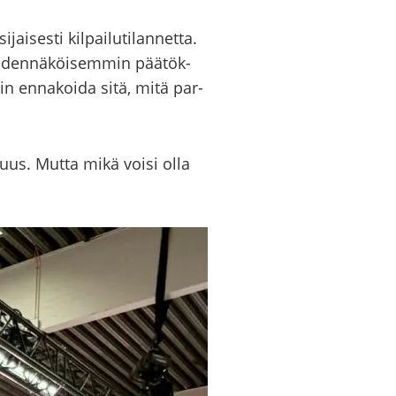
i­ses­ti kil­pai­lu­ti­lan­net­ta.
 to­den­nä­köi­sem­min pää­tök­
n en­na­koi­da sitä, mitä par­
li­suus. Mutta mikä voisi olla