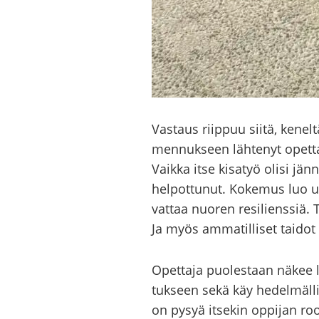
Vas­taus riip­puu siitä, ke­nel­t
men­nuk­seen läh­te­nyt opet­ta­
Vaik­ka itse ki­sa­työ olisi jän
hel­pot­tu­nut. Ko­ke­mus luo us
vat­taa nuo­ren re­si­liens­siä.
Ja myös am­ma­til­li­set tai­dot
Opet­ta­ja puo­les­taan näkee la
tuk­seen sekä käy he­del­mäl­li­
on pysyä it­se­kin op­pi­jan roo­