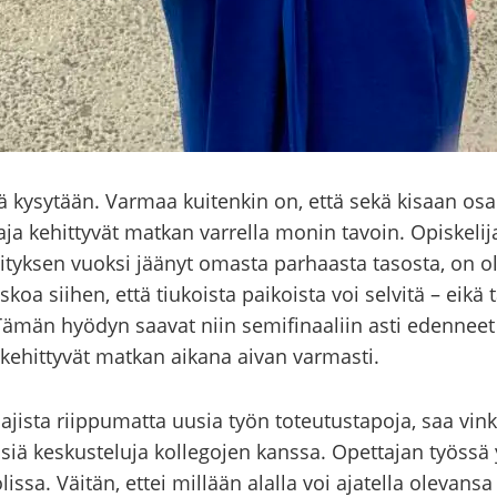
ä ky­sy­tään. Var­maa kui­ten­kin on, että sekä ki­saan osal­li
ja ke­hit­ty­vät mat­kan var­rel­la monin ta­voin. Opis­ke­li­
­ni­tyk­sen vuok­si jää­nyt omas­ta par­haas­ta ta­sos­ta, on
koa sii­hen, että tiu­kois­ta pai­kois­ta voi sel­vi­tä – eikä 
 Tämän hyö­dyn saa­vat niin se­mi­fi­naa­liin asti eden­neet 
 ke­hit­ty­vät mat­kan ai­ka­na aivan var­mas­ti.
­jis­ta riip­pu­mat­ta uusia työn to­teu­tus­ta­po­ja, saa vi
siä kes­kus­te­lu­ja kol­le­go­jen kans­sa. Opet­ta­jan työs­sä
lis­sa. Väi­tän, ettei mil­lään alal­la voi aja­tel­la ole­van­s