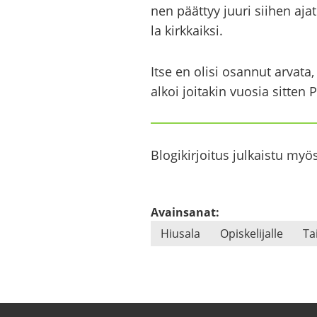
nen päät­tyy juuri sii­hen aja­
la kirk­kaik­si.
Itse en olisi osan­nut ar­va­t
alkoi joi­ta­kin vuo­sia sit­ten
Blo­gi­kir­joi­tus jul­kais­tu my
Avainsanat:
Hiusa­la
Opis­ke­li­jal­le
Tai