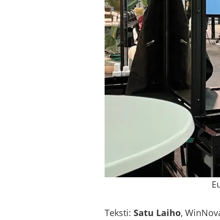
Eu
Teks­ti:
Satu Laiho
, WinNovan