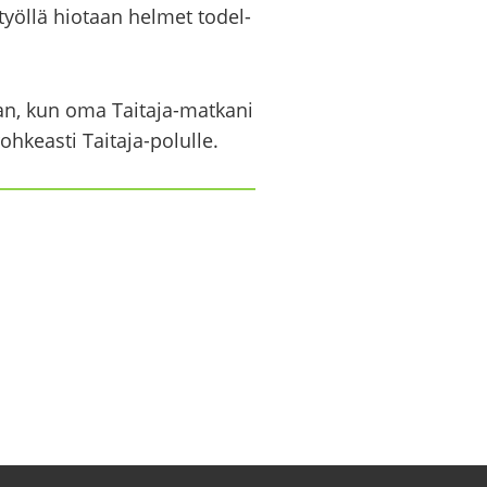
työl­lä hio­taan hel­met to­del­
­maan, kun oma Taitaja-​matkani
oh­keas­ti Taitaja-​polulle.