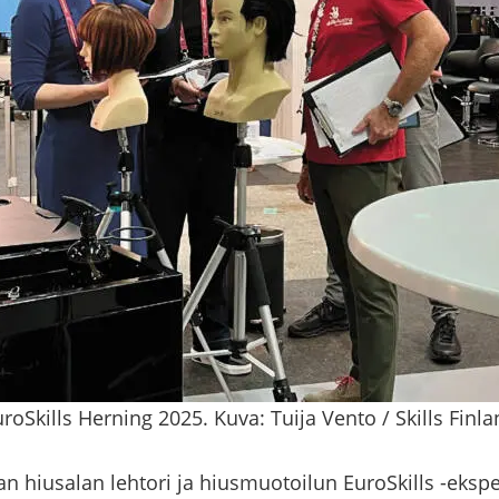
roSkills Herning 2025. Kuva: Tuija Vento / Skills Finl
 hiusa­lan leh­to­ri ja hius­muo­toi­lun Eu­roS­kills -​ekspe