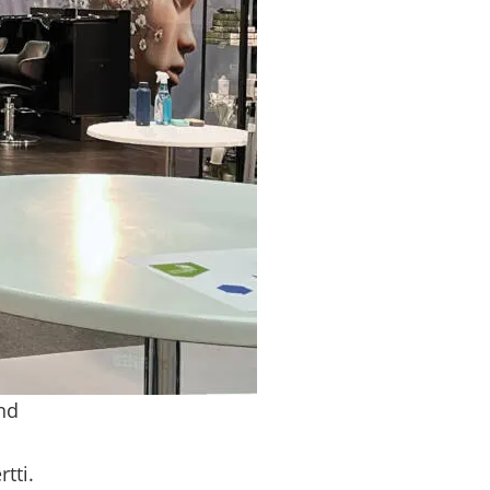
and
rtti.