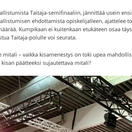
l­lis­tu­mis­ta Taitaja-​semifinaaliin, jän­nit­tää usein en­si­si­ja
l­lis­tu­mi­sen eh­dot­ta­mis­ta opis­ke­li­jal­leen, ajat­te­lee
­rää. Kum­pi­kaan ei kui­ten­kaan etu­kä­teen osaa täy­si
tua Taitaja-​polulle voi seu­ra­ta.
ole mi­ta­li – vaik­ka ki­sa­me­nes­tys on toki upea mah­dol­
san päät­teek­si su­jau­tet­ta­va mi­ta­li?