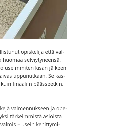
s­tu­nut opis­ke­li­ja että val­
ja huo­maa sel­viy­ty­neen­sä.
 olo useim­mi­ten kisan jäl­keen
tai­vas tip­pu­nut­kaan. Se kas­
kuin fi­naa­liin pääs­seet­kin.
nk­ke­jä val­men­nuk­seen ja ope­
 yksi tär­keim­mis­tä asiois­ta
a val­mis – usein ke­hit­ty­mi­