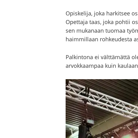
Opis­ke­li­ja, joka har­kit­see osa
Opet­ta­ja taas, joka poh­tii osa
sen mu­ka­naan tuo­maa työ­mää
haim­mil­laan roh­keu­des­ta as
Pal­kin­to­na ei vält­tä­mät­tä 
ar­vok­kaam­paa kuin kau­laan ki