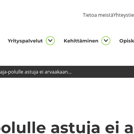
Tie­toa meis­tä
Yh­teys­ti
Yri­tys­pal­ve­lut
Ke­hit­tä­mi­nen
Opis­ke
kijalle
Yrityspalvelut
Kehittämi
asivut
alasivut
alasivut
aja-​polulle as­tu­ja ei ar­vaa­kaan…
olulle as­tu­ja ei a