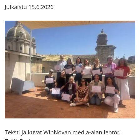
Julkaistu
15.6.2026
Teks­ti ja kuvat WinNovan media-​alan leh­to­ri