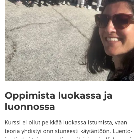
Op­pi­mis­ta luo­kas­sa ja
luon­nos­sa
Kurs­si ei ollut pelk­kää luo­kas­sa is­tu­mis­ta, vaan
teo­ria yh­dis­tyi on­nis­tu­nees­ti käy­tän­töön. Luen­to­