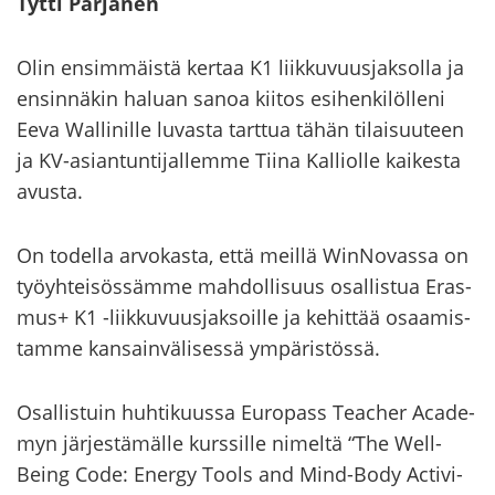
Tytti Par­ja­nen
Olin en­sim­mäis­tä ker­taa K1 liik­ku­vuus­jak­sol­la ja
en­sin­nä­kin ha­luan sanoa kii­tos esi­hen­ki­löl­le­ni
Eeva Wallinille lu­vas­ta tart­tua tähän ti­lai­suu­teen
ja KV-​asiantuntijallemme Tiina Kal­liol­le kai­kes­ta
avus­ta.
On to­del­la ar­vo­kas­ta, että meil­lä WinNovassa on
työyh­tei­sös­säm­me mah­dol­li­suus osal­lis­tua Eras­
mus+ K1 -​liikkuvuusjaksoille ja ke­hit­tää osaa­mis­
tam­me kan­sain­vä­li­ses­sä ym­pä­ris­tös­sä.
Osal­lis­tuin huh­ti­kuus­sa Eu­ro­pass Teac­her Aca­de­
myn jär­jes­tä­mäl­le kurs­sil­le ni­mel­tä “The Well-​
Being Code: Ener­gy Tools and Mind-​Body Ac­ti­vi­