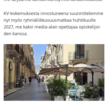
KV-​kokemuksesta in­nos­tu­nee­na suun­nit­te­lem­me
nyt myös ryh­mä­liik­ku­vuus­mat­kaa huh­ti­kuul­le
2027, me kaksi media-​alan opet­ta­jaa opis­ke­li­joi­
den kans­sa.