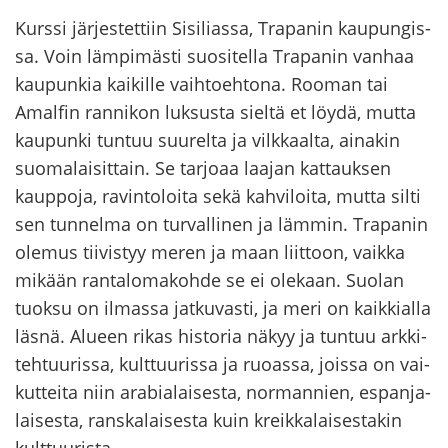
Kurs­si jär­jes­tet­tiin Si­si­lias­sa, Tra­pa­nin kau­pun­gis­
sa. Voin läm­pi­mäs­ti suo­si­tel­la Tra­pa­nin van­haa
kau­pun­kia kai­kil­le vaih­toeh­to­na. Roo­man tai
Amal­fin ran­ni­kon luk­sus­ta siel­tä et löydä, mutta
kau­pun­ki tun­tuu suu­rel­ta ja vilk­kaal­ta, ai­na­kin
suo­ma­lai­sit­tain. Se tar­jo­aa laa­jan kat­tauk­sen
kaup­po­ja, ra­vin­to­loi­ta sekä kah­vi­loi­ta, mutta silti
sen tun­nel­ma on tur­val­li­nen ja läm­min. Tra­pa­nin
ole­mus tii­vis­tyy meren ja maan liit­toon, vaik­ka
mi­kään ran­ta­lo­ma­koh­de se ei ole­kaan. Suo­lan
tuok­su on il­mas­sa jat­ku­vas­ti, ja meri on kaik­kial­la
läsnä. Alu­een rikas his­to­ria näkyy ja tun­tuu ark­ki­
teh­tuu­ris­sa, kult­tuu­ris­sa ja ruo­as­sa, jois­sa on vai­
kut­tei­ta niin ara­bia­lai­ses­ta, nor­man­nien, es­pan­ja­
lai­ses­ta, rans­ka­lai­ses­ta kuin kreik­ka­lai­ses­ta­kin