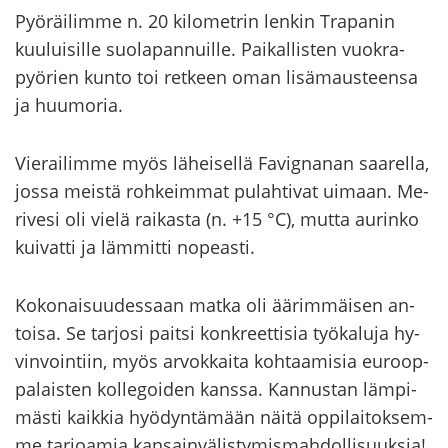
Pyö­räi­lim­me n. 20 ki­lo­met­rin len­kin Tra­pa­nin
kuu­lui­sil­le suo­la­pan­nuil­le. Pai­kal­lis­ten vuo­kra­
pyö­rien kunto toi ret­keen oman li­sä­maus­teen­sa
ja huu­mo­ria.
Vie­rai­lim­me myös lä­hei­sel­lä Fa­vig­na­nan saa­rel­la,
jossa meis­tä roh­keim­mat pu­lah­ti­vat ui­maan. Me­
ri­ve­si oli vielä rai­kas­ta (n. +15 °C), mutta au­rin­ko
kui­vat­ti ja läm­mit­ti no­peas­ti.
Ko­ko­nai­suu­des­saan matka oli ää­rim­mäi­sen an­
toi­sa. Se tar­jo­si pait­si kon­kreet­ti­sia työ­ka­lu­ja hy­
vin­voin­tiin, myös ar­vok­kai­ta koh­taa­mi­sia eu­roop­
pa­lais­ten kol­le­goi­den kans­sa. Kan­nus­tan läm­pi­
mäs­ti kaik­kia hyö­dyn­tä­mään näitä op­pi­lai­tok­sem­
me tar­joa­mia kan­sain­vä­lis­ty­mis­mah­dol­li­suuk­sia!