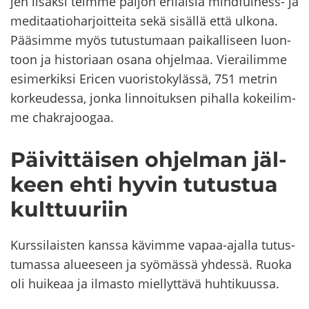
jen li­säk­si teim­me pal­jon eri­lai­sia mindfulness-​ ja
me­di­taa­tio­har­joit­tei­ta sekä si­säl­lä että ul­ko­na.
Pää­sim­me myös tu­tus­tu­maan pai­kal­li­seen luon­
toon ja his­to­ri­aan osana oh­jel­maa. Vie­rai­lim­me
esi­mer­kik­si Ericen vuo­ris­to­ky­läs­sä, 751 met­rin
kor­keu­des­sa, jonka lin­noi­tuk­sen pi­hal­la ko­kei­lim­
me cha­kra­joo­gaa.
Päi­vit­täi­sen oh­jel­man jäl­
keen ehti hyvin tu­tus­tua
kult­tuu­riin
Kurs­si­lais­ten kans­sa kä­vim­me vapaa-​ajalla tu­tus­
tu­mas­sa alu­ee­seen ja syö­mäs­sä yh­des­sä. Ruoka
oli hui­ke­aa ja il­mas­to miel­lyt­tä­vä huh­ti­kuus­sa.