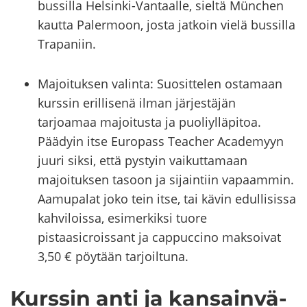
bussilla Helsinki-Vantaalle, sieltä München
kautta Palermoon, josta jatkoin vielä bussilla
Trapaniin.
Majoituksen valinta: Suosittelen ostamaan
kurssin erillisenä ilman järjestäjän
tarjoamaa majoitusta ja puoliylläpitoa.
Päädyin itse Europass Teacher Academyyn
juuri siksi, että pystyin vaikuttamaan
majoituksen tasoon ja sijaintiin vapaammin.
Aamupalat joko tein itse, tai kävin edullisissa
kahviloissa, esimerkiksi tuore
pistaasicroissant ja cappuccino maksoivat
3,50 € pöytään tarjoiltuna.
Kurs­sin anti ja kan­sain­vä­