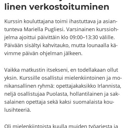
li­nen ver­kos­toi­tu­mi­nen
Kurs­sin kou­lut­ta­ja­na toimi ihas­tut­ta­va ja asian­
tun­te­va Ma­riel­la Puglie­si. Var­si­nai­nen kurs­sioh­
jel­ma ajoit­tui päi­vit­täin klo 09:00–13:30 vä­lil­le.
Päi­vään si­säl­tyi kah­vi­tau­ko, mutta lou­naal­la kä­
vim­me päi­vän oh­jel­man jäl­keen.
Vaik­ka mat­kus­tin it­sek­se­ni, en to­del­la­kaan ollut
yksin. Kurs­sil­le osal­lis­tui mie­len­kiin­toi­nen ja mo­
ni­kan­sal­li­nen ryhmä: opet­ta­ja­kak­sik­ko Ir­lan­nis­ta,
neljä osal­lis­tu­jaa Puo­las­ta, hol­lan­ti­lai­nen ja sak­
sa­lai­nen opet­ta­ja sekä kaksi suo­ma­lais­ta kou­
lusih­tee­riä.
Oli mie­len­kiin­tois­ta kuul­la mui­den työ­ar­jes­ta ja