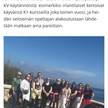
KV-​käytännöistä; esi­mer­kik­si ir­lan­ti­lai­set ker­toi­vat
käy­vän­sä K1-​kursseilla joka toi­nen vuosi, ja hei­
dän seit­se­män opet­ta­jan ala­kou­lus­taan läh­de­
tään mat­kaan aina pa­reit­tain.