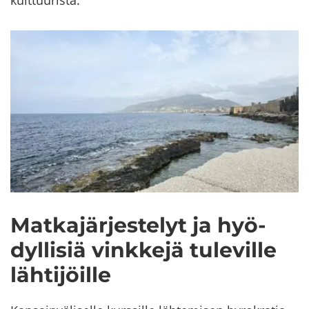
kult­tuu­ris­ta.
Mat­ka­jär­jes­te­lyt ja hyö­
dyl­li­siä vink­ke­jä tu­le­vil­le
läh­ti­jöil­le