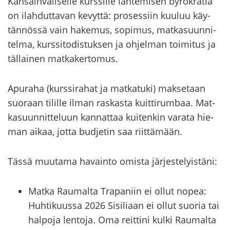
Kan­sain­vä­li­sel­le kurs­sil­le läh­te­mi­sen by­ro­kra­tia
on ilah­dut­ta­van ke­vyt­tä: pro­ses­siin kuu­luu käy­
tän­nös­sä vain ha­ke­mus, so­pi­mus, mat­ka­suun­ni­
tel­ma, kurs­si­to­dis­tuk­sen ja oh­jel­man toi­mi­tus ja
täl­lai­nen mat­ka­ker­to­mus.
Apu­ra­ha (kurs­si­ra­hat ja mat­ka­tu­ki) mak­se­taan
suo­raan ti­lil­le ilman ras­kas­ta kuit­ti­rum­baa. Mat­
ka­suun­nit­te­luun kan­nat­taa kui­ten­kin va­ra­ta hie­
man aikaa, jotta bud­je­tin saa riit­tä­mään.
Tässä muu­ta­ma ha­vain­to omis­ta jär­jes­te­lyis­tä­ni:
Matka Raumalta Trapaniin ei ollut nopea:
Huhtikuussa 2026 Sisiliaan ei ollut suoria tai
halpoja lentoja. Oma reittini kulki Raumalta