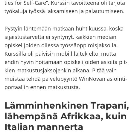
ties for Self-​Care”. Kurs­sin ta­voit­tee­na oli tar­jo­ta
työ­ka­lu­ja työs­sä jak­sa­mi­seen ja pa­lau­tu­mi­seen.
Pys­tyin läh­te­mään mat­kaan huh­ti­kuus­sa, koska
si­jais­tus­tar­vet­ta ei syn­ty­nyt, kaik­kien me­dian
opis­ke­li­joi­den ol­les­sa työs­sä­op­pi­mis­jak­sol­la.
Kurs­sil­la oli päi­vi­sin mo­bii­li­lai­te­kiel­to, mutta
ehdin hyvin hoi­ta­maan opis­ke­li­joi­den asioi­ta pit­
kien mat­kus­tus­jak­so­jen­kin ai­ka­na. Pitää vain
muis­taa tehdä pal­ve­lu­pyyn­tö WinNovan asioin­ti­
por­taa­liin ennen mat­kus­tus­ta.
Läm­min­hen­ki­nen Tra­pa­ni,
lä­hem­pä­nä Afrik­kaa, kuin
Ita­lian man­ner­ta