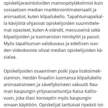
opis­ke­li­ja­ra­vin­to­loi­den mai­nos­pöy­tä­kol­miot kuin
so­si­aa­li­sen me­dian mark­ki­noin­ti­ma­te­ri­aa­lit ja
ani­maa­tiot, kuten kil­pai­lu­kel­lo. Ta­pah­tu­ma­pai­kal­
la kä­vi­jöi­tä oh­ja­si­vat opis­ke­li­joi­den suun­nit­te­le­
mat opas­teet, kuten A-​ständit, mes­susei­nä sekä
kil­pai­li­joi­den ja tuo­ma­ris­ton ni­mi­kyl­tit ja pas­sit.
Myös ta­pah­tu­man va­lo­ku­vaus ja edel­li­sen vuo­
den vi­deo­koos­te oli­vat me­dian opis­ke­li­joi­den kä­
sia­laa.
Opis­ke­li­joi­den osaa­mi­nen poiki jopa li­sä­toi­mek­
sian­non. Hei­dän fi­naa­liin luo­man­sa kil­pai­lu­kel­lo
ani­maa­tioi­neen ja sä­vel­lyk­si­neen va­kuut­ti Rau­
man kau­pun­gin yri­tys­asian­tun­ti­ja Kaisa Kal­lio­
vuon, joka ti­la­si kon­sep­tin myös kau­pun­gin
omaan käyt­töön. Opis­ke­li­jat tart­tui­vat ri­peäs­ti toi­