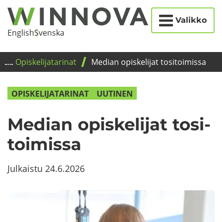
Etusi­
Siir­
Valikko
vu
ry
Eng­lish
Svens­ka
si­
säl­
Opis­ke­li­ja­ta­ri­nat
Me­dian opis­ke­li­jat to­si­toi­mis­sa
töön
OPIS­KE­LI­JA­TA­RI­NAT
UU­TI­NEN
Me­dian opis­ke­li­jat to­si­
toi­mis­sa
Julkaistu
24.6.2026