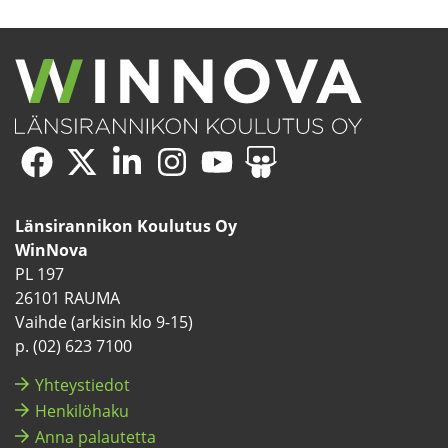
WinNova
(siir­
WinNova
(siir­
WinNova
(siir­
WinNova
(siir­
WinNova
(siir­
WinNova
(siir­
Face­
ryt
Twitterissä
ryt
Lin­
ryt
Ins­
ryt
You­
ryt
Sli­
ryt
boo­
toi­
toi­
ke­
toi­
ta­
toi­
Tu­
toi­
deS­
toi­
Län­si­ran­ni­kon Kou­lu­tus Oy
kis­
seen
seen
dI­
seen
gra­
seen
bes­
seen
ha­
seen
WinNova
sa
pal­
pal­
nis­
pal­
mis­
pal­
sa
pal­
res­
pal­
PL 197
ve­
ve­
sä
ve­
sa
ve­
ve­
sa
ve­
26101 RAUMA
luun)
luun)
luun)
luun)
luun)
luun)
Vaih­de (ar­ki­sin klo 9-15)
p. (02) 623 7100
Yh­teys­tie­dot
Hen­ki­lö­ha­ku
Anna pa­lau­tet­ta