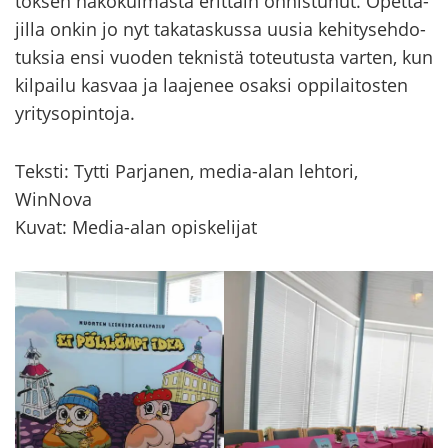
tok­sen nä­kö­kul­mas­ta erit­täin on­nis­tu­nut. Opet­ta­
jil­la onkin jo nyt ta­ka­tas­kus­sa uusia ke­hi­ty­seh­do­
tuk­sia ensi vuo­den tek­nis­tä to­teu­tus­ta var­ten, kun
kil­pai­lu kas­vaa ja laa­je­nee osak­si op­pi­lai­tos­ten
yri­ty­so­pin­to­ja.
Teks­ti: Tytti Par­ja­nen, media-​alan leh­to­ri,
WinNova
Kuvat: Media-​alan opis­ke­li­jat