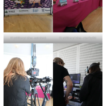
Ei pöllömpi idea -seinämä
Ei pöllömpi idea -nimikyltit