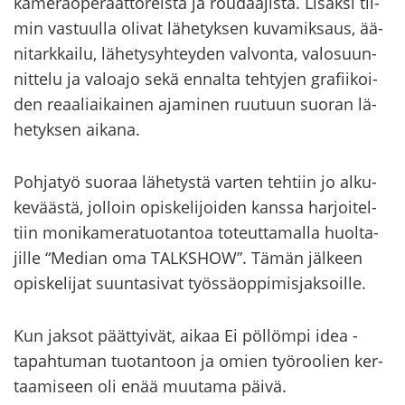
ka­me­rao­pe­raat­to­reis­ta ja rou­daa­jis­ta. Li­säk­si tii­
min vas­tuul­la oli­vat lä­he­tyk­sen ku­va­mik­saus, ää­
ni­tark­kai­lu, lä­he­ty­syh­tey­den val­von­ta, va­lo­suun­
nit­te­lu ja va­loa­jo sekä en­nal­ta teh­ty­jen gra­fii­koi­
den re­aa­liai­kai­nen aja­mi­nen ruu­tuun suo­ran lä­
he­tyk­sen ai­ka­na.
Poh­ja­työ suo­raa lä­he­tys­tä var­ten teh­tiin jo al­ku­
ke­vääs­tä, jol­loin opis­ke­li­joi­den kans­sa har­joi­tel­
tiin mo­ni­ka­me­ra­tuo­tan­toa to­teut­ta­mal­la huol­ta­
jil­le “Me­dian oma TALKSHOW”. Tämän jäl­keen
opis­ke­li­jat suun­ta­si­vat työs­sä­op­pi­mis­jak­soil­le.
Kun jak­sot päät­tyi­vät, aikaa Ei pöl­löm­pi idea -​
tapahtuman tuo­tan­toon ja omien työ­roo­lien ker­
taa­mi­seen oli enää muu­ta­ma päivä.