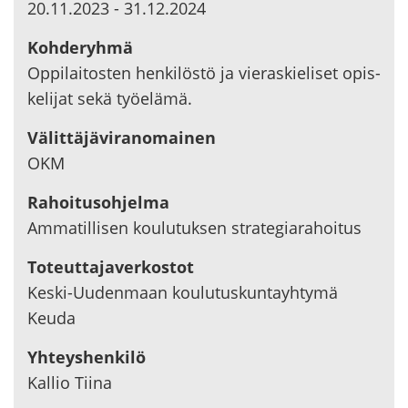
20.11.2023
-
31.12.2024
Koh­de­ryh­mä
Op­pi­lai­tos­ten hen­ki­lös­tö ja vie­ras­kie­li­set opis­
ke­li­jat sekä työ­elä­mä.
Vä­lit­tä­jä­vi­ran­omai­nen
OKM
Ra­hoi­tus­oh­jel­ma
Am­ma­til­li­sen kou­lu­tuk­sen stra­te­gia­ra­hoi­tus
To­teut­ta­ja­ver­kos­tot
Keski-​Uudenmaan kou­lu­tus­kun­tayh­ty­mä
Keuda
Yh­teys­hen­ki­lö
Kal­lio Tiina