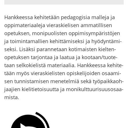
Hank­kees­sa ke­hi­te­tään pe­da­go­gi­sia mal­le­ja ja
op­pi­ma­te­ri­aa­le­ja vie­ras­kie­li­sen am­ma­til­li­sen
ope­tuk­sen, mo­ni­puo­lis­ten op­pi­mi­sym­pä­ris­tö­jen
ja toi­min­ta­mal­lien ke­hit­tä­mi­sek­si ja hyö­dyn­tä­mi­
sek­si. Li­säk­si pa­ran­ne­taan ko­ti­mais­ten kiel­ten­
ope­tuk­sen tar­jon­taa ja laa­tua ja koo­taan/tuo­te­
taan sel­ko­kie­lis­tä ma­te­ri­aa­lia. Hank­kees­sa ke­hi­te­
tään myös vie­ras­kie­lis­ten opis­ke­li­joi­den osaa­mi­
sen tun­nis­ta­mi­sen me­ne­tel­miä sekä työ­paik­kaoh­
jaa­jien kie­li­tie­toi­suut­ta ja mo­ni­kult­tuu­ri­suus­osaa­
mis­ta.