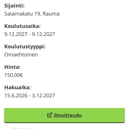
Si­jain­ti
:
Sa­ta­ma­ka­tu 19, Rauma
Kou­lu­tusai­ka
:
9.12.2027
-
9.12.2027
Kou­lu­tus­tyyp­pi
:
Omaeh­toi­nen
Hinta
:
150,00€
Ha­kuai­ka
:
15.6.2026
-
3.12.2027
Il­moit­tau­du
(
s