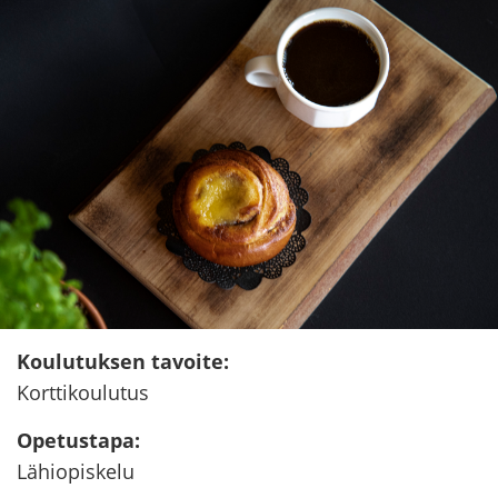
Kou­lu­tuk­sen ta­voi­te
:
Kort­ti­kou­lu­tus
Ope­tus­ta­pa
:
Lä­hio­pis­ke­lu