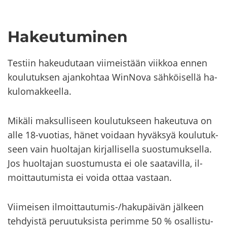
Ha­keu­tu­mi­nen
Tes­tiin ha­keu­du­taan vii­meis­tään viik­koa ennen
kou­lu­tuk­sen ajan­koh­taa WinNova säh­köi­sel­lä ha­
ku­lo­mak­keel­la.
Mi­kä­li mak­sul­li­seen kou­lu­tuk­seen ha­keu­tu­va on
alle 18-​​vuotias, hänet voi­daan hy­väk­syä kou­lu­tuk­
seen vain huol­ta­jan kir­jal­li­sel­la suos­tu­muk­sel­la.
Jos huol­ta­jan suos­tu­mus­ta ei ole saa­ta­vil­la, il­
moit­tau­tu­mis­ta ei voida ottaa vas­taan.
Vii­mei­sen ilmoittautumis-​​​/ha­ku­päi­vän jäl­keen
teh­dyis­tä pe­ruu­tuk­sis­ta pe­rim­me 50 % osal­lis­tu­