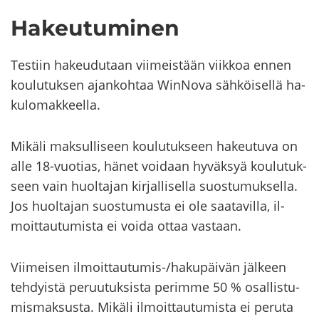
Ha­keu­tu­mi­nen
Tes­tiin ha­keu­du­taan vii­meis­tään viik­koa ennen
kou­lu­tuk­sen ajan­koh­taa WinNova säh­köi­sel­lä ha­
ku­lo­mak­keel­la.
Mi­kä­li mak­sul­li­seen kou­lu­tuk­seen ha­keu­tu­va on
alle 18-​vuotias, hänet voi­daan hy­väk­syä kou­lu­tuk­
seen vain huol­ta­jan kir­jal­li­sel­la suos­tu­muk­sel­la.
Jos huol­ta­jan suos­tu­mus­ta ei ole saa­ta­vil­la, il­
moit­tau­tu­mis­ta ei voida ottaa vas­taan.
Vii­mei­sen ilmoittautumis-​​/ha­ku­päi­vän jäl­keen
teh­dyis­tä pe­ruu­tuk­sis­ta pe­rim­me 50 % osal­lis­tu­
mis­mak­sus­ta. Mi­kä­li il­moit­tau­tu­mis­ta ei pe­ru­ta