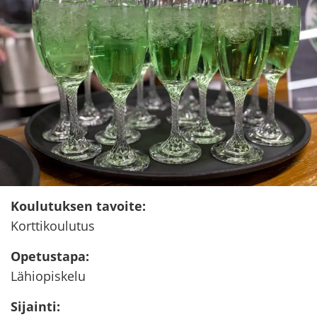
Kou­lu­tuk­sen ta­voi­te
:
Kort­ti­kou­lu­tus
Ope­tus­ta­pa
:
Lä­hio­pis­ke­lu
Si­jain­ti
: