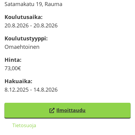
Sa­ta­ma­ka­tu 19, Rauma
Kou­lu­tusai­ka
:
20.8.2026
-
20.8.2026
Kou­lu­tus­tyyp­pi
:
Omaeh­toi­nen
Hinta
:
73,00€
Ha­kuai­ka
:
8.12.2025
-
14.8.2026
Il­moit­tau­du
(
s
Tie­to­suo­ja
i