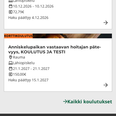
paikkakunta
Koulutuksen
Lähiopiskelu
­
opetustapa
Koulutuksen
10.12.2026
-
10.12.2026
kesto
Koulutuksen
72,79€
v
hinta
Haku päättyy
4.12.2026
e
­
l
KORT­TI­KOU­LU­TUS
u
An­nis­ke­lu­pai­kan vas­taa­van hoi­ta­jan pä­te­
u
vyys, KOU­LU­TUS JA TESTI
n
Koulutuksen
Rauma
paikkakunta
Koulutuksen
)
Lähiopiskelu
opetustapa
Koulutuksen
21.1.2027
-
21.1.2027
kesto
Koulutuksen
150,00€
hinta
Haku päättyy
15.1.2027
Kaik­ki kou­lu­tuk­set