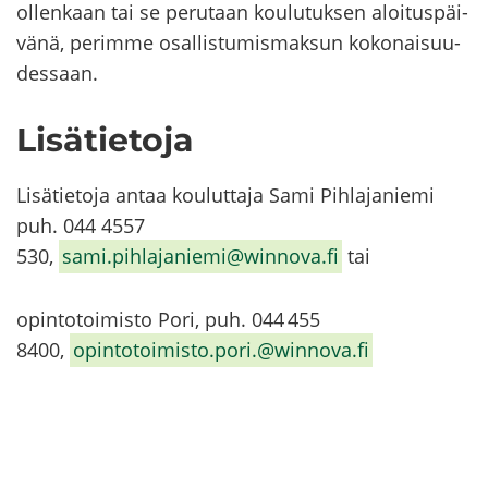
ol­len­kaan tai se pe­ru­taan kou­lu­tuk­sen aloi­tus­päi­
vä­nä, pe­rim­me osal­lis­tu­mis­mak­sun ko­ko­nai­suu­
des­saan.
Li­sä­tie­to­ja
Li­sä­tie­to­ja antaa kou­lut­ta­ja Sami Pih­la­ja­nie­mi
puh. 044 4557
530,
sami.pih­la­ja­nie­mi@winnova.fi
tai
opin­to­toi­mis­to
Pori
, puh. 044 455
8
4
00,
opin­to­toi­mis­to.
pori
.@winnova.fi