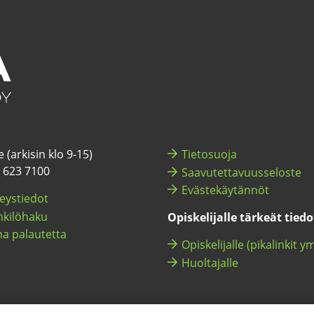
 (ar­ki­sin klo 9-15)
Tie­to­suo­ja
) 623 7100
Saa­vu­tet­ta­vuus­se­los­te
Eväs­te­käy­tän­nöt
eys­tie­dot
ki­lö­ha­ku
Opis­ke­li­jal­le tär­keät tie­d
a pa­lau­tet­ta
Opis­ke­li­jal­le (pi­ka­lin­kit y
Huol­ta­jal­le