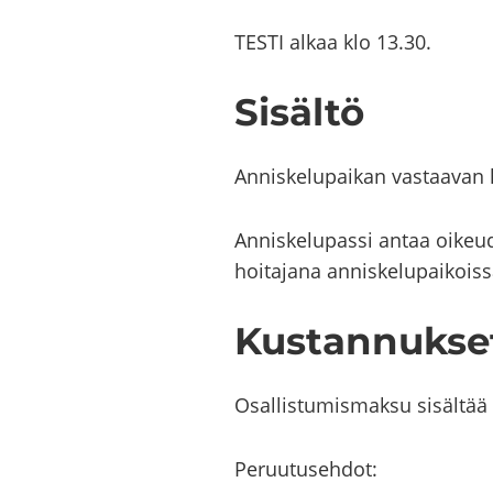
TESTI alkaa klo 13.30.
Si­säl­tö
An­nis­ke­lu­pai­kan vas­taa­van hoi
An­nis­ke­lu­pas­si antaa oi­keu
hoi­ta­ja­na an­nis­ke­lu­pai­kois­
Kus­tan­nuk­se
Osal­lis­tu­mis­mak­su si­säl­tä
Pe­ruu­tuseh­dot: