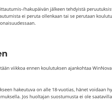
ttautumis-​​/ha­ku­päi­vän jäl­keen teh­dyis­tä pe­ruu­tuk­sis
tau­tu­mis­ta ei pe­ru­ta ol­len­kaan tai se pe­ru­taan kou­lu­t
o­nai­suu­des­saan.
en
s­tään viik­koa ennen kou­lu­tuk­sen ajan­koh­taa WinNova s
­tuk­seen ha­keu­tu­va on alle 18-​​vuotias, hänet voi­daan h
­tu­muk­sel­la. Jos huol­ta­jan suos­tu­mus­ta ei ole saa­ta­vil­l