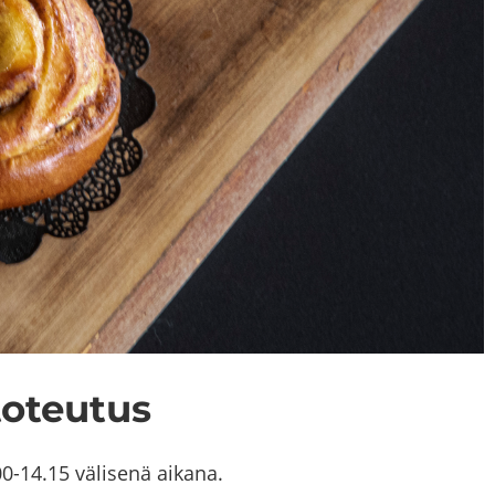
to­teu­tus
0-14.15 vä­li­se­nä ai­ka­na.