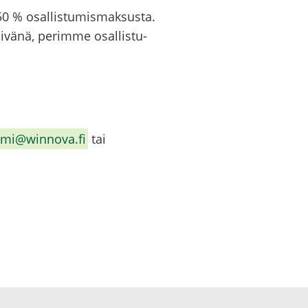
50 % osal­lis­tu­mis­mak­sus­ta.
äi­vä­nä, pe­rim­me osal­lis­tu­
ie­mi@winnova.fi
tai