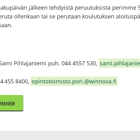
a­ku­päi­vän jäl­keen teh­dyis­tä pe­ruu­tuk­sis­ta pe­rim­me 
pe­ru­ta ol­len­kaan tai se pe­ru­taan kou­lu­tuk­sen aloi­tus­p
­saan.
­ja Sami Pih­la­ja­nie­mi puh. 044 4557 530,
sami.pih­la­ja­n
044 455 8400,
opin­to­toi­mis­to.pori.@winnova.fi
o­suo­ja