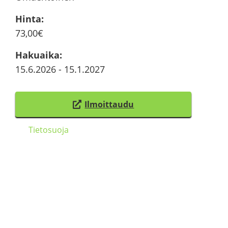
Hinta
:
73,00€
Ha­kuai­ka
:
15.6.2026
-
15.1.2027
Il­moit­tau­du
(
s
Tie­to­suo­ja
i
i
r
­
r
y
t