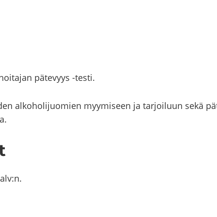
­ta­jan pä­te­vyys -​​​​​testi.
­den al­ko­ho­li­juo­mien myy­mi­seen ja tar­joi­luun sekä pä­
sa.
t
ä alv:n.