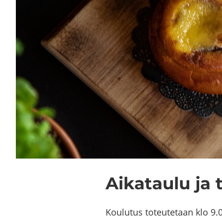
Ai­ka­tau­lu ja 
Kou­lu­tus to­teu­te­taan klo 9.0