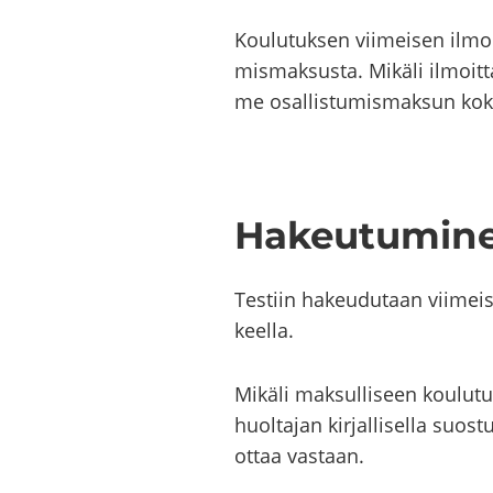
Kou­lu­tuk­sen vii­mei­sen ilmoi
mis­mak­sus­ta. Mi­kä­li il­moit­
me osal­lis­tu­mis­mak­sun ko­k
Ha­keu­tu­mi­n
Tes­tiin ha­keu­du­taan vii­mei
keel­la.
Mi­kä­li mak­sul­li­seen kou­lu
huol­ta­jan kir­jal­li­sel­la suos
ottaa vas­taan.