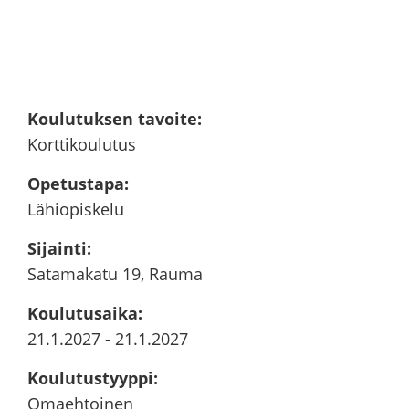
Kou­lu­tuk­sen ta­voi­te
:
Kort­ti­kou­lu­tus
Ope­tus­ta­pa
:
Lä­hio­pis­ke­lu
Si­jain­ti
:
Sa­ta­ma­ka­tu 19, Rauma
Kou­lu­tusai­ka
:
21.1.2027
-
21.1.2027
Kou­lu­tus­tyyp­pi
:
Omaeh­toi­nen