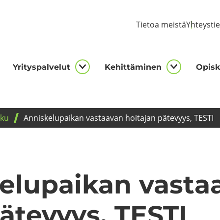
Tie­toa meis­tä
Yh­teys­ti
Yri­tys­pal­ve­lut
Ke­hit­tä­mi­nen
Opis­ke
kijalle
Yrityspalvelut
Kehittämi
asivut
alasivut
alasivut
­ku
An­nis­ke­lu­pai­kan vas­taa­van hoi­ta­jan pä­te­vyys, TESTI
e­lu­pai­kan vas­ta
ä­te­vyys, TESTI