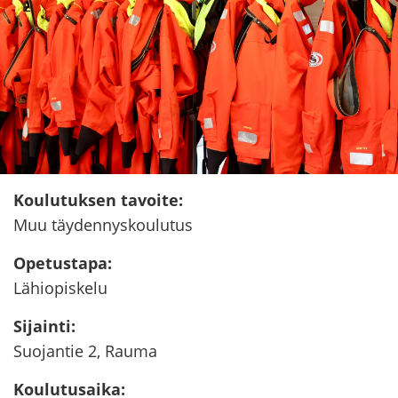
Kou­lu­tuk­sen ta­voi­te
:
Muu täy­den­nys­kou­lu­tus
Ope­tus­ta­pa
:
Lä­hio­pis­ke­lu
Si­jain­ti
:
Suo­jan­tie 2, Rauma
Kou­lu­tusai­ka
: