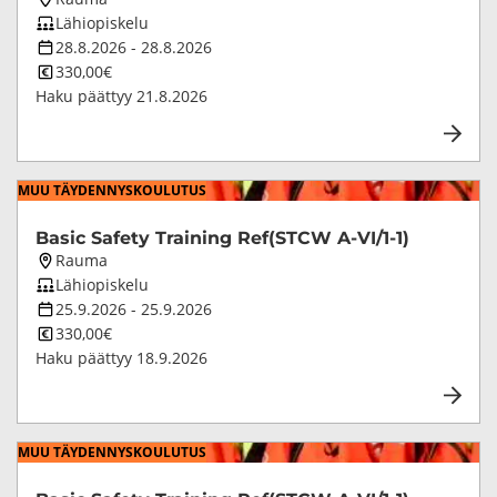
o
paikkakunta
Koulutuksen
Lähiopiskelu
opetustapa
Koulutuksen
28.8.2026
-
28.8.2026
i
kesto
Koulutuksen
330,00€
­
hinta
Haku päättyy
21.8.2026
s
e
e
MUU TÄY­DEN­NYS­KOU­LU­TUS
n
p
Basic Sa­fe­ty Trai­ning Ref(STCW A-VI/1-1)
Koulutuksen
Rauma
a
paikkakunta
Koulutuksen
Lähiopiskelu
l
opetustapa
Koulutuksen
25.9.2026
-
25.9.2026
­
kesto
Koulutuksen
330,00€
hinta
Haku päättyy
18.9.2026
v
e
­
MUU TÄY­DEN­NYS­KOU­LU­TUS
l
u