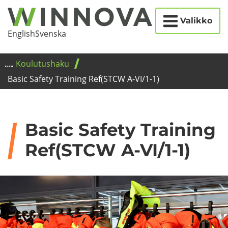
Etusi­
Siir­
Valikko
vu
ry
Eng­lish
Svens­ka
si­
säl­
Kou­lu­tus­ha­ku
töön
Basic Sa­fe­ty Trai­ning Ref(STCW A-VI/1-1)
Basic Sa­fe­ty Trai­ning
Ref(STCW A-VI/1-1)