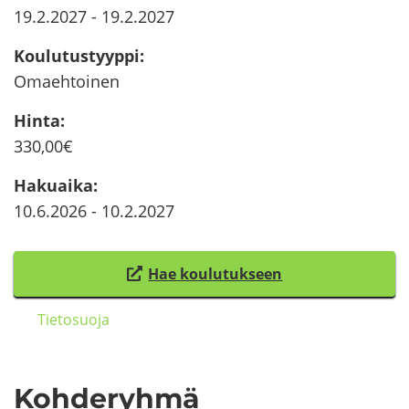
19.2.2027
-
19.2.2027
Kou­lu­tus­tyyp­pi
:
Omaeh­toi­nen
Hinta
:
330,00€
Ha­kuai­ka
:
10.6.2026
-
10.2.2027
Hae kou­lu­tuk­seen
(
s
Tie­to­suo­ja
i
i
r
Koh­de­ryh­mä