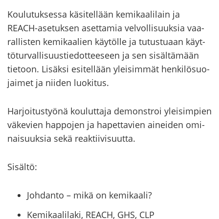
Kou­lu­tuk­ses­sa kä­si­tel­lään ke­mi­kaa­li­lain ja
REACH-​asetuksen aset­ta­mia vel­vol­li­suuk­sia vaa­
ral­lis­ten ke­mi­kaa­lien käy­töl­le ja tu­tus­tu­aan käyt­
tö­tur­val­li­suus­tie­dot­tee­seen ja sen si­säl­tä­mään
tie­toon. Li­säk­si esi­tel­lään ylei­sim­mät hen­ki­lö­suo­
jai­met ja nii­den luo­ki­tus.
Har­joi­tus­työ­nä kou­lut­ta­ja de­mon­stroi ylei­sim­pien
vä­ke­vien hap­po­jen ja ha­pet­ta­vien ai­nei­den omi­
nai­suuk­sia sekä reak­tii­vi­suut­ta.
Si­säl­tö:
Johdanto – mikä on kemikaali?
Kemikaalilaki, REACH, GHS, CLP