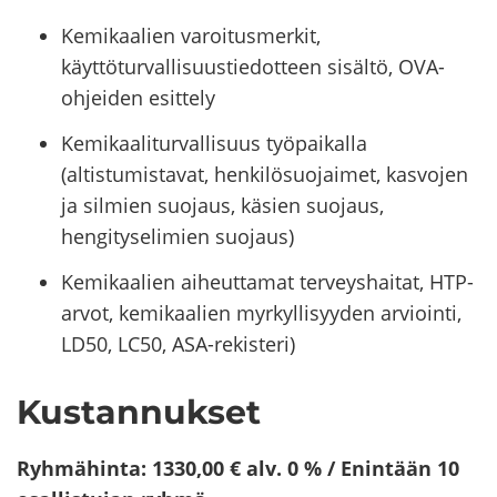
Kemikaalien varoitusmerkit,
käyttöturvallisuustiedotteen sisältö, OVA-
ohjeiden esittely
Kemikaaliturvallisuus työpaikalla
(altistumistavat, henkilösuojaimet, kasvojen
ja silmien suojaus, käsien suojaus,
hengityselimien suojaus)
Kemikaalien aiheuttamat terveyshaitat, HTP-
arvot, kemikaalien myrkyllisyyden arviointi,
LD50, LC50, ASA-rekisteri)
Kus­tan­nuk­set
Ryh­mä­hin­ta: 1330,00 € alv. 0 % /
Enin­tään 10