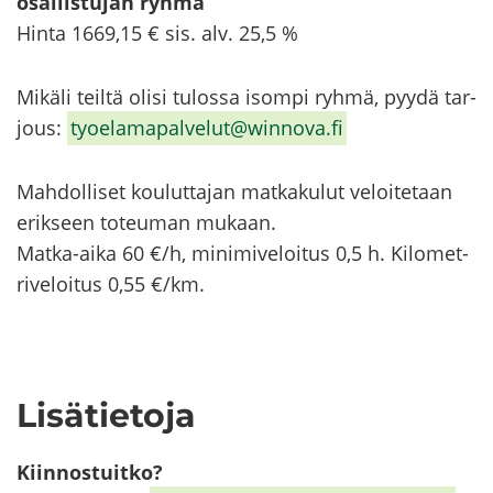
osal­lis­tu­jan ryhmä
Hinta 1669,15 € sis. alv. 25,5 %
Mi­kä­li teil­tä olisi tu­los­sa isom­pi ryhmä, pyydä tar­
jous:
ty­oe­la­ma­pal­ve­lut@winnova.fi
Mah­dol­li­set kou­lut­ta­jan mat­ka­ku­lut ve­loi­te­taan
erik­seen to­teu­man mu­kaan.
Matka-​aika 60 €/h, mi­ni­mi­ve­loi­tus 0,5 h. Ki­lo­met­
ri­ve­loi­tus 0,55 €/km.
Li­sä­tie­to­ja
Kiin­nos­tuit­ko?