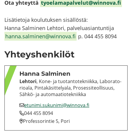
Ota yh­teyt­tä
ty­oe­la­ma­pal­ve­lut@winnova.fi
Li­sä­tie­to­ja kou­lu­tuk­sen si­säl­lös­tä:
Hanna Sal­mi­nen Leh­to­ri, pal­ve­lu­asian­tun­ti­ja
hanna.sal­mi­nen@winnova.fi
p. 044 455 8094
Yh­teys­hen­ki­löt
Hanna Sal­mi­nen
Leh­to­ri
, Kone- ja tuo­tan­to­tek­niik­ka, La­bo­ra­to­
rio­ala, Pin­ta­kä­sit­te­ly­ala, Pro­ses­si­teol­li­suus,
Sähkö-​ ja au­to­maa­tio­tek­niik­ka
etu­ni­mi.su­ku­ni­mi@winnova.fi
044 455 8094
Pro­fes­so­rin­tie 5, Pori