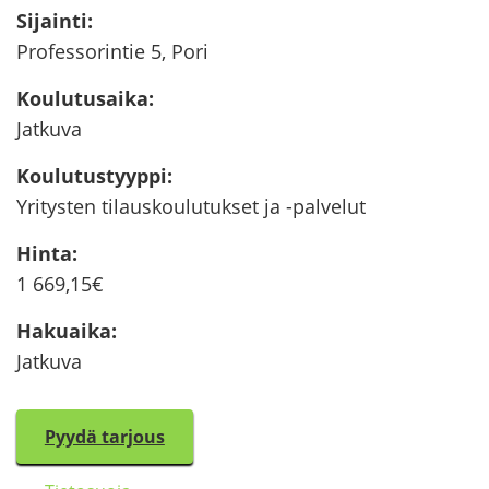
Si­jain­ti
:
Pro­fes­so­rin­tie 5, Pori
Kou­lu­tusai­ka
:
Jat­ku­va
Kou­lu­tus­tyyp­pi
:
Yri­tys­ten ti­laus­kou­lu­tuk­set ja -​palvelut
Hinta
:
1 669,15€
Ha­kuai­ka
:
Jat­ku­va
Pyydä tar­jous