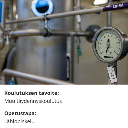
Kou­lu­tuk­sen ta­voi­te
:
Muu täy­den­nys­kou­lu­tus
Ope­tus­ta­pa
:
Lä­hio­pis­ke­lu