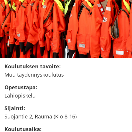
Kou­lu­tuk­sen ta­voi­te
:
Muu täy­den­nys­kou­lu­tus
Ope­tus­ta­pa
:
Lä­hio­pis­ke­lu
Si­jain­ti
:
Suo­jan­tie 2, Rauma (Klo 8-16)
Kou­lu­tusai­ka
: