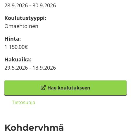
28.9.2026
-
30.9.2026
Kou­lu­tus­tyyp­pi
:
Omaeh­toi­nen
Hinta
:
1 150,00€
Ha­kuai­ka
:
29.5.2026
-
18.9.2026
Hae kou­lu­tuk­seen
(
s
Tie­to­suo­ja
i
i
r
Koh­de­ryh­mä